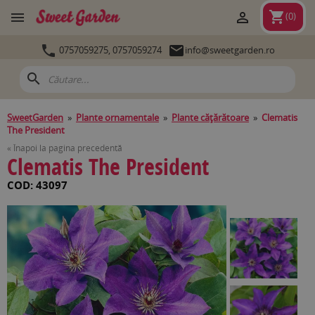
shopping_cart


(
0
)


0757059275,
0757059274
info@sweetgarden.ro
search
SweetGarden
»
Plante ornamentale
»
Plante căţărătoare
»
Clematis
The President
« Înapoi la pagina precedentă
Clematis The President
COD: 43097