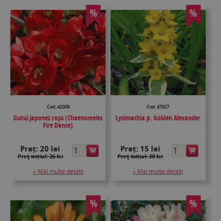
%
%
Cod: 42009
Cod: 47527
Gutui japonez roșu (Chaenomeles
Lysimachia p. Golden Alexander
Fire Dance)
Preț:
20 lei
Preț:
15 lei
Preţ inițial: 26 lei
Preţ inițial: 20 lei
» Mai multe detalii
» Mai multe detalii
%
%