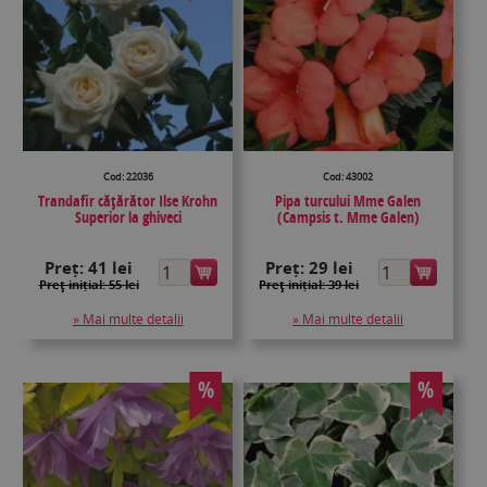
Cod: 22036
Cod: 43002
Trandafir cățărător Ilse Krohn
Pipa turcului Mme Galen
Superior la ghiveci
(Campsis t. Mme Galen)
Preț:
41 lei
Preț:
29 lei
Preţ inițial: 55 lei
Preţ inițial: 39 lei
» Mai multe detalii
» Mai multe detalii
%
%