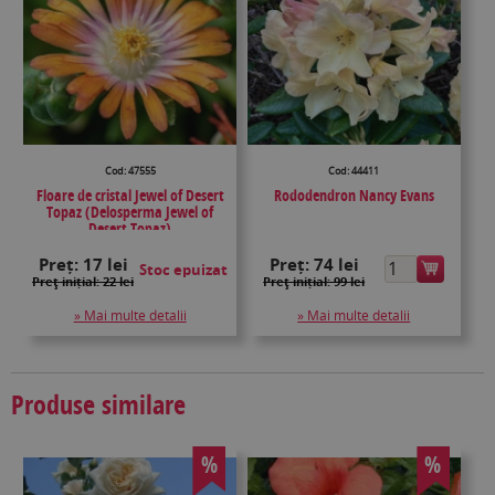
Cod: 47555
Cod: 44411
Floare de cristal Jewel of Desert
Rododendron Nancy Evans
Topaz (Delosperma Jewel of
Desert Topaz)
Preț:
17 lei
Preț:
74 lei
Stoc epuizat
Preţ inițial: 22 lei
Preţ inițial: 99 lei
» Mai multe detalii
» Mai multe detalii
Produse similare
%
%