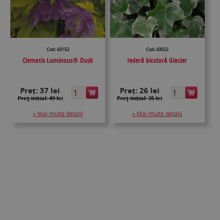
Cod: 43152
Cod: 43022
Clematis Luminous® Dusk
Iederă bicoloră Glacier
Preț:
37 lei
Preț:
26 lei
Preţ inițial: 49 lei
Preţ inițial: 35 lei
» Mai multe detalii
» Mai multe detalii