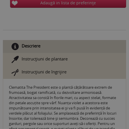
Adaugă in lista de preferinţe
Descriere
Instrucţiuni de plantare
Instrucţiuni de îngrijire
Clematita The President este o plantă cățărătoare extrem de
frumoasă, bogat ramificată, cu dezvoltare armonioasă.
Atractivitatea sa constă în florile mari, cu aspect stelat, formate
din petale ascuțite spre vârf. Nuanța violet a acestora este
impunătoare prin intensitatea ei și va fi pusă în evidență de
verdele plăcut al foliajului. Se amplasează de preferință în locuri
însorite; dar tolerează bine și semiumbra. Decorează cu succes
garduri, pergole sau orice suporturi aveți să-i oferiți. Pentru un
efect ornamental sporit, o puteți planta alături de un trandafir