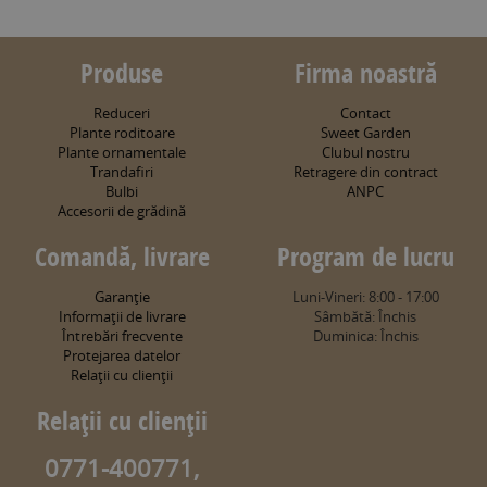
Produse
Firma noastră
Reduceri
Contact
Plante roditoare
Sweet Garden
Plante ornamentale
Clubul nostru
Trandafiri
Retragere din contract
Bulbi
ANPC
Accesorii de grădină
Comandă, livrare
Program de lucru
Garanţie
Luni-Vineri: 8:00 - 17:00
Informaţii de livrare
Sâmbătă: Închis
Întrebări frecvente
Duminica: Închis
Protejarea datelor
Relaţii cu clienţii
Relaţii cu clienţii
0771-400771,