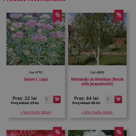
%
%
Cod: 47701
Cod: 45063
Sedum t. Lajos
Mesteacăn de Himalaya (Betula
utilis jacquemontii)
Preț:
22 lei
Preț:
64 lei
Preţ inițial: 29 lei
Preţ inițial: 85 lei
» Mai multe detalii
» Mai multe detalii
%
%