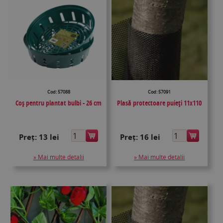
Cod: 57088
Cod: 57091
Coș pentru plantat bulbi - 26 cm
Plasă protectoare puieţi 11x110
Preț:
13 lei
Preț:
16 lei
» Mai multe detalii
» Mai multe detalii