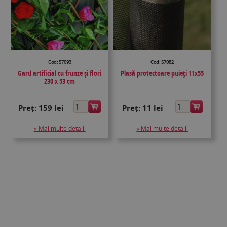
Cod: 57093
Cod: 57082
Gard artificial cu frunze și flori
Plasă protectoare puieţi 11x55
230 x 53 cm
Preț:
159 lei
Preț:
11 lei
» Mai multe detalii
» Mai multe detalii