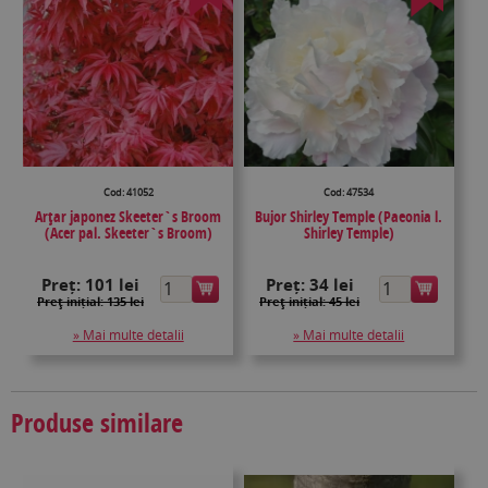
Cod: 41052
Cod: 47534
Arţar japonez Skeeter`s Broom
Bujor Shirley Temple (Paeonia l.
(Acer pal. Skeeter`s Broom)
Shirley Temple)
Preț:
101 lei
Preț:
34 lei
Preţ inițial: 135 lei
Preţ inițial: 45 lei
» Mai multe detalii
» Mai multe detalii
Produse similare