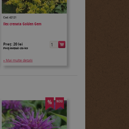
Cod: 42121
Ilex crenata Golden Gem
Preț:
20 lei
Preţ inițial: 26 lei
» Mai multe detalii
%
NOU