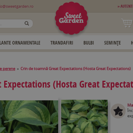
fo@sweetgarden.ro
» AUTENT
OK
LANTE ORNAMENTALE
TRANDAFIRI
BULBI
SEMINȚE
e perene
»
Crin de toamnă Great Expectations (Hosta Great Expectations)
 Expectations (Hosta Great Expectat
Mag
Înc
exp