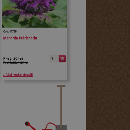
Cod: 47725
Monarda Prärienacht
Preț:
20 lei
Preţ inițial: 26 lei
» Mai multe detalii