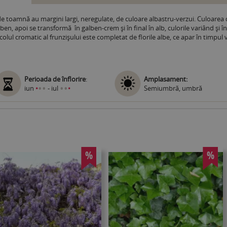
 de toamnă au margini largi, neregulate, de culoare albastru-verzui. Culoarea
ben, apoi se transformă în galben-crem și în final în alb, culorile variând și în
colul cromatic al frunzișului este completat de florile albe, ce apar în timpul
Perioada de înflorire
:
Amplasament:
•
•
•
•
iun
•
- iul
•
Semiumbră, umbră
%
%