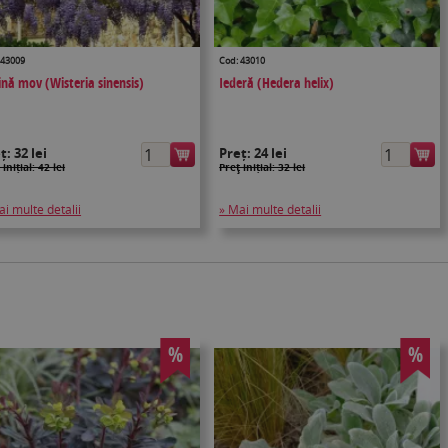
 43009
Cod: 43010
cină mov (Wisteria sinensis)
Iederă (Hedera helix)
eț:
32 lei
Preț:
24 lei
 inițial: 42 lei
Preţ inițial: 32 lei
ai multe detalii
» Mai multe detalii
%
%