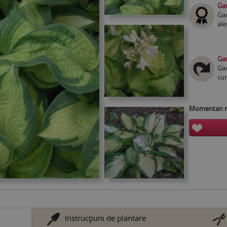
Gar
Gar
ale
Gar
Gar
cum
Momentan nu
Instrucţiuni de plantare