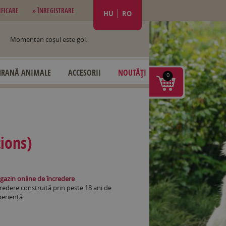
IFICARE
» ÎNREGISTRARE
HU
RO
Momentan coşul este gol.
HRANĂ ANIMALE
ACCESORII
NOUTĂȚI
0
ions)
azin online de încredere
redere construită prin peste 18 ani de
eriență.