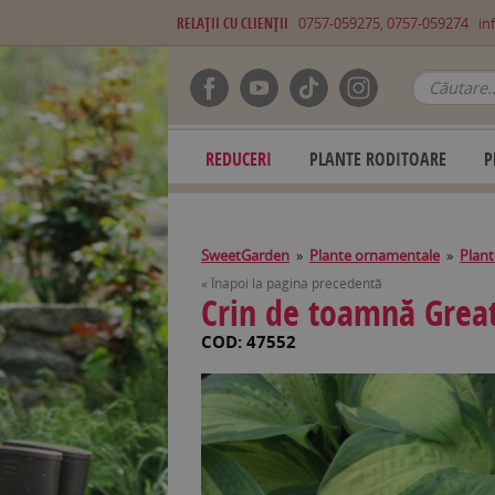
RELAŢII CU CLIENŢII
0757-059275, 0757-059274
in
REDUCERI
PLANTE RODITOARE
P
SweetGarden
»
Plante ornamentale
»
Plant
« Înapoi la pagina precedentă
Crin de toamnă Great
COD: 47552