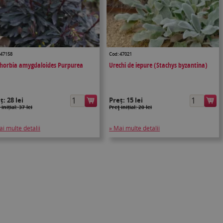
 47158
Cod: 47021
horbia amygdaloides Purpurea
Urechi de iepure (Stachys byzantina)
eț:
28 lei
Preț:
15 lei
 inițial: 37 lei
Preţ inițial: 20 lei
ai multe detalii
» Mai multe detalii