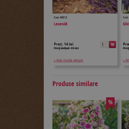
Cod: 46012
Cod:
Lavandă
Gli
Preț:
14 lei
Pr
Preţ inițial: 19 lei
Preţ
» Mai multe detalii
» M
Produse similare
%