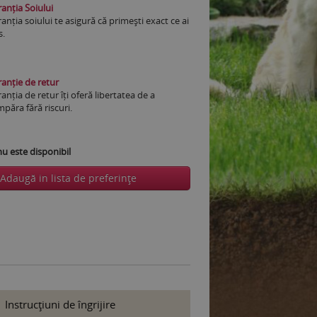
anția Soiului
anția soiului te asigură că primești exact ce ai
s.
anție de retur
anția de retur îți oferă libertatea de a
păra fără riscuri.
 este disponibil
Adaugă in lista de preferinţe
Instrucţiuni de îngrijire