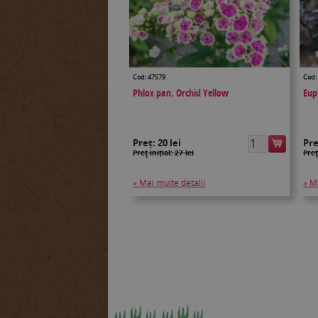
Cod: 47579
Cod:
Phlox pan. Orchid Yellow
Eup
Preț:
20 lei
Pr
Preţ inițial: 27 lei
Preţ
» Mai multe detalii
» M