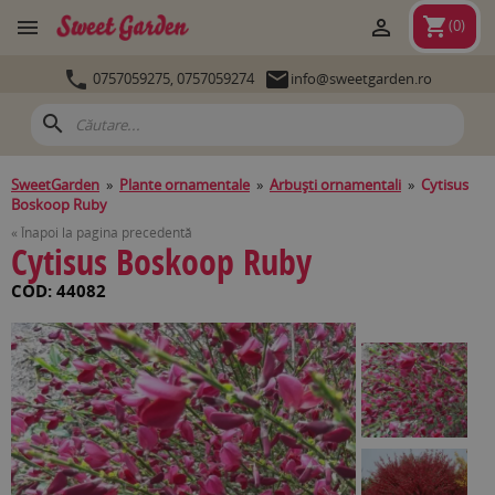
shopping_cart


(
0
)


0757059275,
0757059274
info@sweetgarden.ro
search
SweetGarden
»
Plante ornamentale
»
Arbuşti ornamentali
»
Cytisus
Boskoop Ruby
« Înapoi la pagina precedentă
Cytisus Boskoop Ruby
COD: 44082