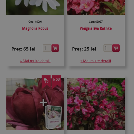
Cod: 44094
Cod: 42027
Magnolia Kobus
Weigela Eva Rathke
Preț:
65 lei
Preț:
25 lei
» Mai multe detalii
» Mai multe detalii
%
NOU