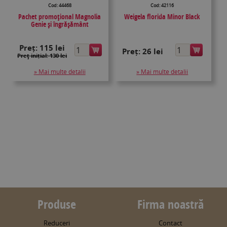
Cod: 44468
Cod: 42116
Pachet promoțional Magnolia
Weigela florida Minor Black
Genie și îngrășământ
Preț:
115 lei
Preț:
26 lei
Preţ inițial: 130 lei
» Mai multe detalii
» Mai multe detalii
Produse
Firma noastră
Reduceri
Contact