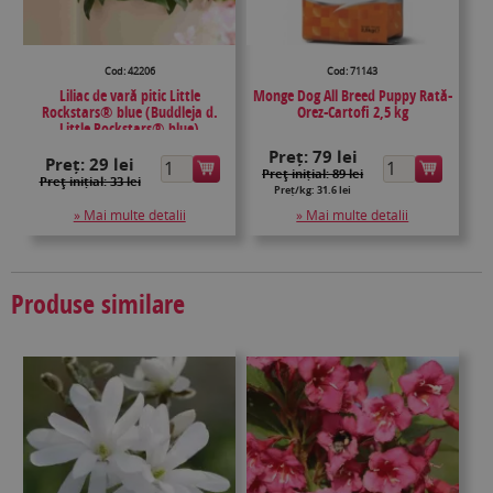
Cod: 42206
Cod: 71143
Liliac de vară pitic Little
Monge Dog All Breed Puppy Rată-
Rockstars® blue (Buddleja d.
Orez-Cartofi 2,5 kg
Little Rockstars® blue)
Preț:
79 lei
Preț:
29 lei
Preţ inițial: 89 lei
Preţ inițial: 33 lei
Preț/kg: 31.6 lei
» Mai multe detalii
» Mai multe detalii
Produse similare