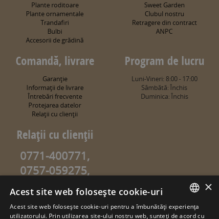
Plante roditoare
Sweet Garden
Plante ornamentale
Clubul nostru
Trandafiri
Retragere din contract
Bulbi
ANPC
Accesorii de grădină
Comandă, livrare
Program de lucru
Garanţie
Luni-Vineri: 8:00 - 17:00
Informaţii de livrare
Sâmbătă: Închis
Întrebări frecvente
Duminica: Închis
Protejarea datelor
Relaţii cu clienţii
Relaţii cu clienţii
0771-400771,
0757-059275,
0757-059274
×
Acest site web folosește cookie-uri
info@sweetgarden.ro
Acest site web folosește cookie-uri pentru a îmbunătăți experiența
ROMANIAN
utilizatorului. Prin utilizarea site-ului nostru web, sunteți de acord cu
© copyright 2026. sweetgarden.ro