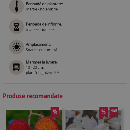
Perioadă de plantare:
martie - noiembrie
Perioada de înflorire
:
•
•
•
•
mai
•
- iun
•
Amplasament:
Soare, semiumbră
Mărimea la livrare:
10 - 20 cm,
plantă la ghiveci P9
Produse recomandate
%
%
NOU