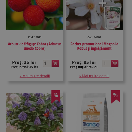
Cod: 14091
Cod: 44467
Arbust de frăguțe Cobra (Arbutus
Pachet promoțional Magnolia
unedo Cobra)
Kobus și îngrășământ
Preț:
35 lei
Preț:
85 lei
Preţ inițial: 45 lei
Preţ inițial: 96 lei
» Mai multe detalii
» Mai multe detalii
%
%