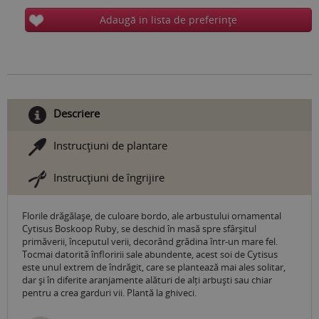
Adaugă in lista de preferinţe
Descriere
Instrucţiuni de plantare
Instrucţiuni de îngrijire
Florile drăgălașe, de culoare bordo, ale arbustului ornamental
Cytisus Boskoop Ruby, se deschid în masă spre sfârșitul
primăverii, începutul verii, decorând grădina într-un mare fel.
Tocmai datorită înfloririi sale abundente, acest soi de Cytisus
este unul extrem de îndrăgit, care se plantează mai ales solitar,
dar și în diferite aranjamente alături de alți arbuști sau chiar
pentru a crea garduri vii. Plantă la ghiveci.