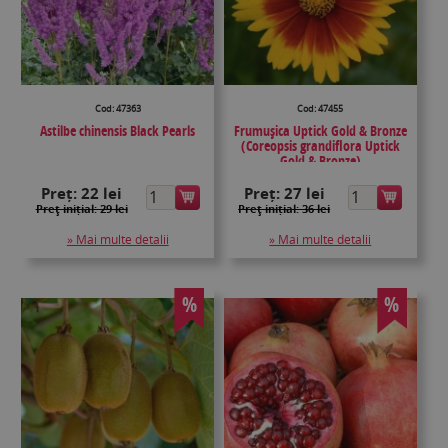
Cod: 47363
Cod: 47455
Astilbe chinensis Black Pearls
Frumușica Uptick Gold & Bronze
(Coreopsis grandiflora Uptick
Gold & Bronze)
Preț:
22 lei
Preț:
27 lei
Preţ inițial: 29 lei
Preţ inițial: 36 lei
» Mai multe detalii
» Mai multe detalii
%
%