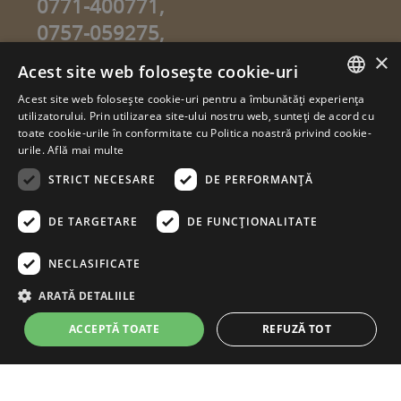
0771-400771,
0757-059275,
0757-059274
×
Acest site web folosește cookie-uri
info@sweetgarden.ro
Acest site web folosește cookie-uri pentru a îmbunătăți experiența
ROMANIAN
utilizatorului. Prin utilizarea site-ului nostru web, sunteți de acord cu
© copyright 2026. sweetgarden.ro
toate cookie-urile în conformitate cu Politica noastră privind cookie-
HUNGARIAN
urile.
Află mai multe
Toate drepturile rezervate. Reproducerea integrală sau parţială a
textelor sau a ilustraţiilor din orice pagină a site-ului
STRICT NECESARE
DE PERFORMANȚĂ
www.sweetgarden.ro este posibilă numai cu acordul prealabil
scris la adresa info@sweetgarden.ro . Pirateria intelectuală se
pedepseşte conform legii. Eventualele încălcări ale dreptului de
DE TARGETARE
DE FUNCŢIONALITATE
autor, vă rugăm să ne comunicaţi la adresa de e.mail:
info@sweetgarden.ro
NECLASIFICATE
ARATĂ DETALIILE
ACCEPTĂ TOATE
REFUZĂ TOT