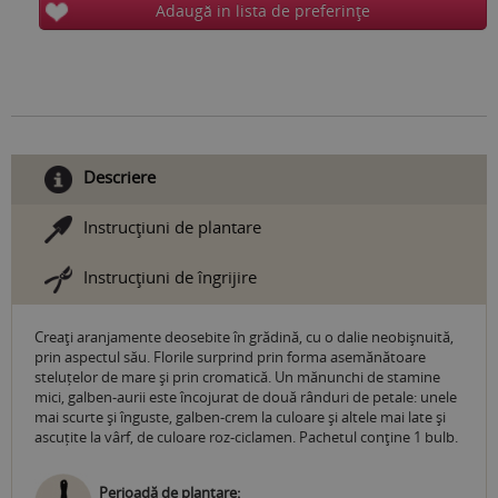
Adaugă in lista de preferinţe
Descriere
Instrucţiuni de plantare
Instrucţiuni de îngrijire
Creaţi aranjamente deosebite în grădină, cu o dalie neobişnuită,
prin aspectul său. Florile surprind prin forma asemănătoare
steluțelor de mare și prin cromatică. Un mănunchi de stamine
mici, galben-aurii este încojurat de două rânduri de petale: unele
mai scurte și înguste, galben-crem la culoare și altele mai late și
ascuțite la vârf, de culoare roz-ciclamen. Pachetul conţine 1 bulb.
Perioadă de plantare: