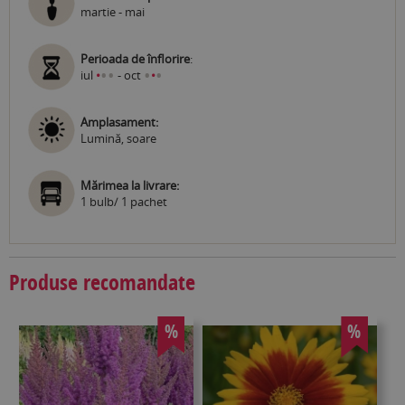
martie - mai
Perioada de înflorire
:
•
•
•
•
iul
•
- oct
•
Amplasament:
Lumină, soare
Mărimea la livrare:
1 bulb/ 1 pachet
Produse recomandate
%
%