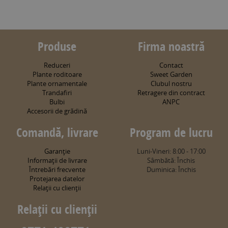
Produse
Firma noastră
Reduceri
Contact
Plante roditoare
Sweet Garden
Plante ornamentale
Clubul nostru
Trandafiri
Retragere din contract
Bulbi
ANPC
Accesorii de grădină
Comandă, livrare
Program de lucru
Garanţie
Luni-Vineri: 8:00 - 17:00
Informaţii de livrare
Sâmbătă: Închis
Întrebări frecvente
Duminica: Închis
Protejarea datelor
Relaţii cu clienţii
Relaţii cu clienţii