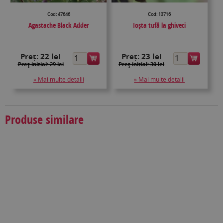
Cod: 47646
Cod: 13716
Agastache Black Adder
Ioşta tufă la ghiveci
Preț:
22 lei
Preț:
23 lei
Preţ inițial: 29 lei
Preţ inițial: 30 lei
» Mai multe detalii
» Mai multe detalii
Produse similare