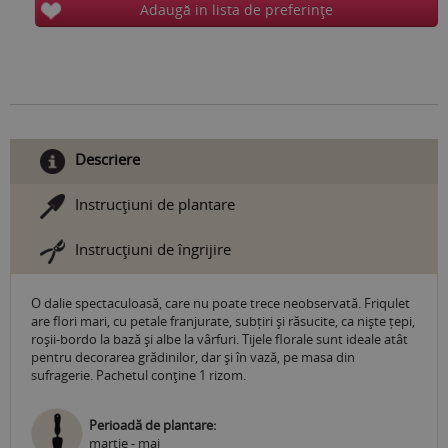
Adaugă in lista de preferinţe
Descriere
Instrucţiuni de plantare
Instrucţiuni de îngrijire
O dalie spectaculoasă, care nu poate trece neobservată. Friqulet
are flori mari, cu petale franjurate, subțiri și răsucite, ca niște țepi,
roșii-bordo la bază și albe la vârfuri. Tijele florale sunt ideale atât
pentru decorarea grădinilor, dar şi în vază, pe masa din
sufragerie. Pachetul conţine 1 rizom.
Perioadă de plantare:
martie - mai