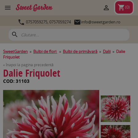
shopping_cart


(
0
)


0757059275,
0757059274
info@sweetgarden.ro
search
SweetGarden
»
Bulbi de flori
»
Bulbi de primăvară
»
Dalii
»
Dalie
Friquolet
« Înapoi la pagina precedentă
Dalie Friquolet
COD: 31103