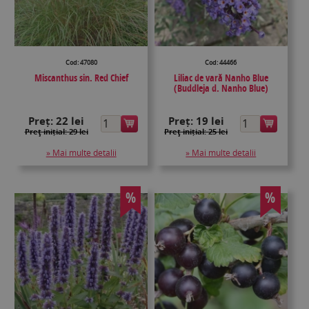
Cod: 47080
Cod: 44466
Miscanthus sin. Red Chief
Liliac de vară Nanho Blue
(Buddleja d. Nanho Blue)
Preț:
22 lei
Preț:
19 lei
Preţ inițial: 29 lei
Preţ inițial: 25 lei
» Mai multe detalii
» Mai multe detalii
%
%