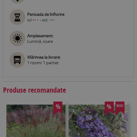
Perioada de înflorire
:
•
•
•
•
iul
•
- oct
•
Amplasament:
Lumină, soare
Mărimea la livrare:
1 rizom/ 1 pachet
Produse recomandate
%
%
NOU