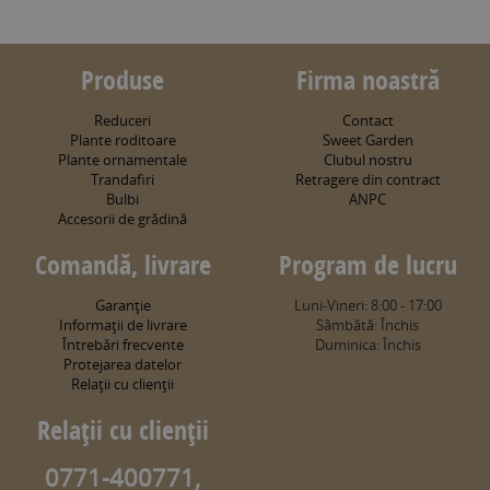
Produse
Firma noastră
Reduceri
Contact
Plante roditoare
Sweet Garden
Plante ornamentale
Clubul nostru
Trandafiri
Retragere din contract
Bulbi
ANPC
Accesorii de grădină
Comandă, livrare
Program de lucru
Garanţie
Luni-Vineri: 8:00 - 17:00
Informaţii de livrare
Sâmbătă: Închis
Întrebări frecvente
Duminica: Închis
Protejarea datelor
Relaţii cu clienţii
Relaţii cu clienţii
0771-400771,