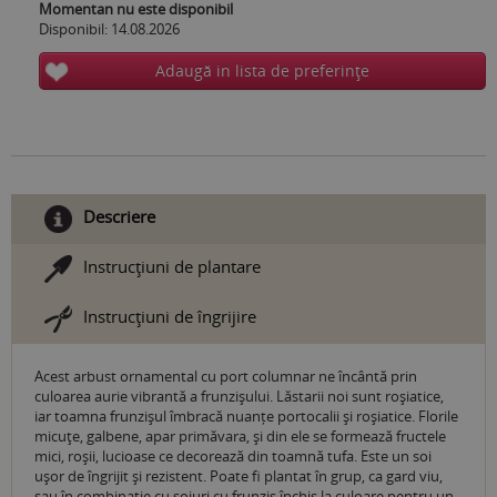
Momentan nu este disponibil
Disponibil: 14.08.2026
Adaugă in lista de preferinţe
Descriere
Instrucţiuni de plantare
Instrucţiuni de îngrijire
Acest arbust ornamental cu port columnar ne încântă prin
culoarea aurie vibrantă a frunzișului. Lăstarii noi sunt roșiatice,
iar toamna frunzișul îmbracă nuanțe portocalii și roșiatice. Florile
micuţe, galbene, apar primăvara, și din ele se formează fructele
mici, roşii, lucioase ce decorează din toamnă tufa. Este un soi
ușor de îngrijit și rezistent. Poate fi plantat în grup, ca gard viu,
sau în combinație cu soiuri cu frunziș închis la culoare pentru un