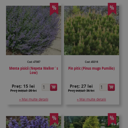
%
%
Cod: 47087
Cod: 45016
Menta pisicii (Nepeta Walker`s
Pin pitic (Pinus mugo Pumilio)
Low)
Preț:
15 lei
Preț:
27 lei
Preţ inițial: 20 lei
Preţ inițial: 36 lei
» Mai multe detalii
» Mai multe detalii
%
%