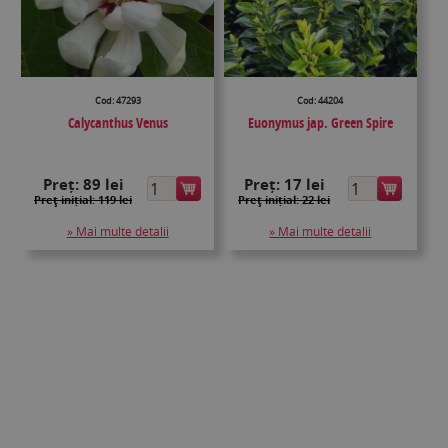
Cod: 47293
Cod: 44204
Calycanthus Venus
Euonymus jap. Green Spire
Preț:
89 lei
Preț:
17 lei
Preţ inițial: 119 lei
Preţ inițial: 22 lei
» Mai multe detalii
» Mai multe detalii