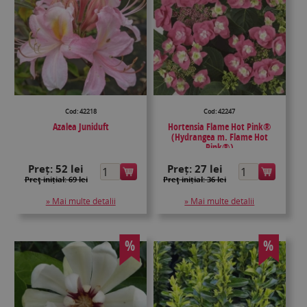
Cod: 42218
Cod: 42247
Azalea Juniduft
Hortensia Flame Hot Pink®
(Hydrangea m. Flame Hot
Pink®)
Preț:
52 lei
Preț:
27 lei
Preţ inițial: 69 lei
Preţ inițial: 36 lei
» Mai multe detalii
» Mai multe detalii
%
%