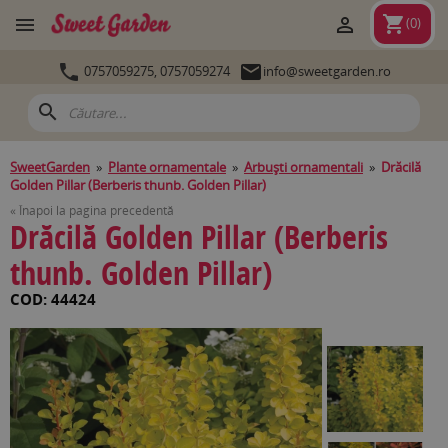
shopping_cart


(
0
)


0757059275,
0757059274
info@sweetgarden.ro
search
SweetGarden
»
Plante ornamentale
»
Arbuşti ornamentali
»
Drăcilă
Golden Pillar (Berberis thunb. Golden Pillar)
« Înapoi la pagina precedentă
Drăcilă Golden Pillar (Berberis
thunb. Golden Pillar)
COD: 44424