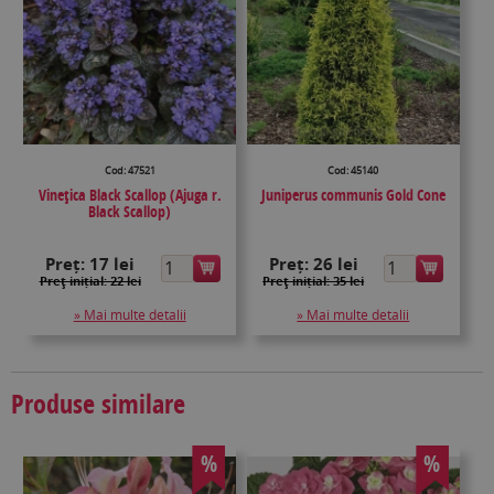
Cod: 47521
Cod: 45140
Vinețica Black Scallop (Ajuga r.
Juniperus communis Gold Cone
Black Scallop)
Preț:
17 lei
Preț:
26 lei
Preţ inițial: 22 lei
Preţ inițial: 35 lei
» Mai multe detalii
» Mai multe detalii
Produse similare
%
%