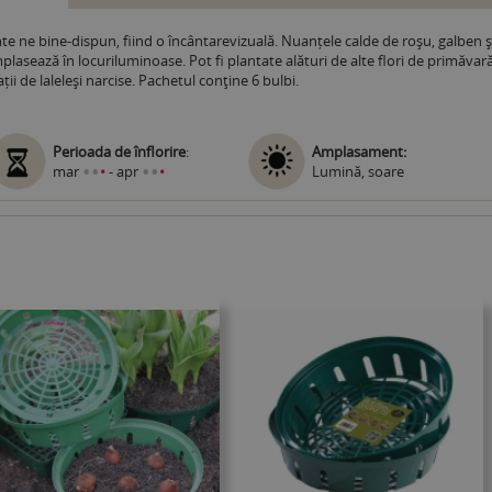
e ne bine-dispun, fiind o încântarevizuală. Nuanțele calde de roșu, galben ș
mplasează în locuriluminoase. Pot fi plantate alături de alte flori de primăvar
i de laleleși narcise. Pachetul conţine 6 bulbi.
Perioada de înflorire
:
Amplasament:
•
•
•
•
mar
•
- apr
•
Lumină, soare