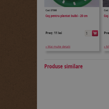
Cod: 57086
Cod:
Coș pentru plantat bulbi - 20 cm
Coș
Preț:
11 lei
Pr
» Mai multe detalii
» M
Produse similare