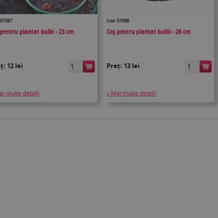
 57087
Cod: 57088
 pentru plantat bulbi - 23 cm
Coș pentru plantat bulbi - 26 cm
eț:
12 lei
Preț:
13 lei
ai multe detalii
» Mai multe detalii