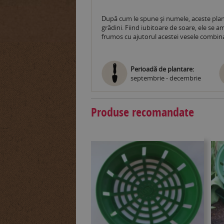
După cum le spune și numele, aceste plant
grădini. Fiind iubitoare de soare, ele se a
frumos cu ajutorul acestei vesele combinați
Perioadă de plantare:
septembrie - decembrie
Produse recomandate