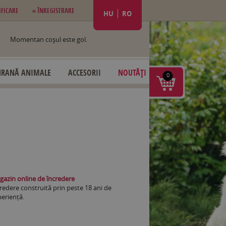
IFICARE
» ÎNREGISTRARE
HU
RO
Momentan coşul este gol.
HRANĂ ANIMALE
ACCESORII
NOUTĂȚI
0
azin online de încredere
redere construită prin peste 18 ani de
eriență.