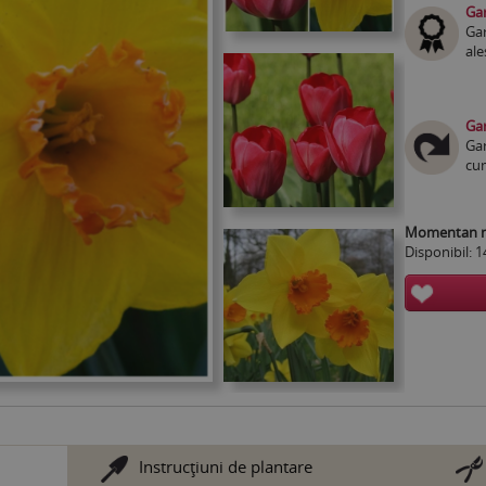
Gar
Gar
ale
Gar
Gar
cum
Momentan nu
Disponibil: 1
Instrucţiuni de plantare