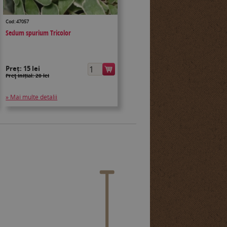
Cod: 47057
Sedum spurium Tricolor
Preț:
15 lei
Preţ inițial: 20 lei
» Mai multe detalii