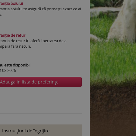
anția Soiului
anția soiului te asigură că primești exact ce ai
s.
anție de retur
anția de retur îți oferă libertatea de a
păra fără riscuri.
 este disponibil
4.08.2026
Adaugă in lista de preferinţe
Instrucţiuni de îngrijire