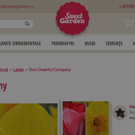
fo@sweetgarden.ro
» AUTENT
OK
LANTE ORNAMENTALE
TRANDAFIRI
BULBI
SEMINȚE
amnă
»
Lalele
»
Duo Cheerful Company
ny
Mag
Înc
exp