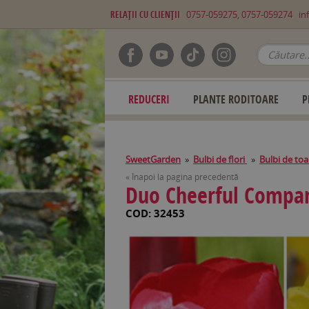
RELAŢII CU CLIENŢII
0757-059275, 0757-059274
in
REDUCERI
PLANTE RODITOARE
P
SweetGarden
»
Bulbi de flori
»
Bulbi de to
« Înapoi la pagina precedentă
Duo Cheerful Compa
COD: 32453