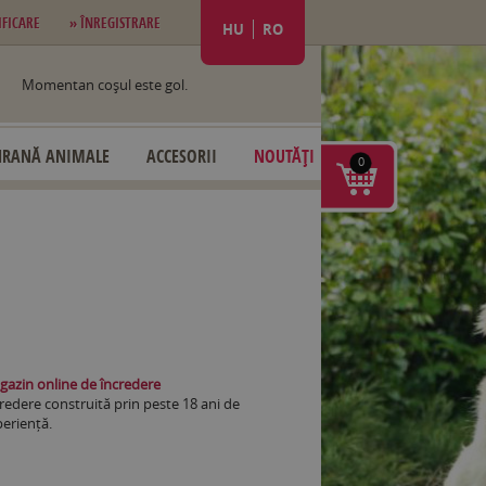
IFICARE
» ÎNREGISTRARE
HU
RO
Momentan coşul este gol.
HRANĂ ANIMALE
ACCESORII
NOUTĂȚI
0
azin online de încredere
redere construită prin peste 18 ani de
eriență.