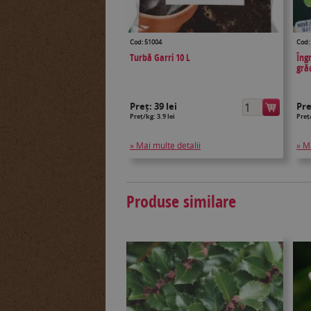
Cod: 51004
Cod:
Turbă Garri 10 L
Îng
gră
Preț:
39 lei
Pr
Preț/kg: 3.9 lei
Preț/
» Mai multe detalii
» M
Produse similare