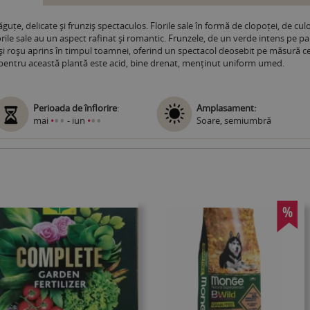
uțe, delicate și frunziș spectaculos. Florile sale în formă de clopoței, de culo
Florile sale au un aspect rafinat și romantic. Frunzele, de un verde intens pe p
 și roșu aprins în timpul toamnei, oferind un spectacol deosebit pe măsură ce
l pentru această plantă este acid, bine drenat, menținut uniform umed.
Perioada de înflorire
:
Amplasament:
•
•
•
•
mai
•
- iun
•
Soare, semiumbră
%