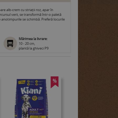
are alb-crem cu striații roz, apar în
arcursul verii, se transformă într-o paletă
 anotimpurile se schimbă. Preferă locurile
Mărimea la livrare:
10 - 20 cm,
plantă la ghiveci P9
%