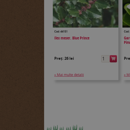
Cod: 44151
Cod:
Ilex meser. Blue Prince
Gar
Pin
Preț:
26 lei
Pr
» Mai multe detalii
» M