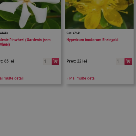
 44443
Cod: 47141
denie Pinwheel (Gardenia jasm.
Hypericum inodorum Rheingold
wheel)
eț:
85 lei
Preț:
22 lei
ai multe detalii
» Mai multe detalii