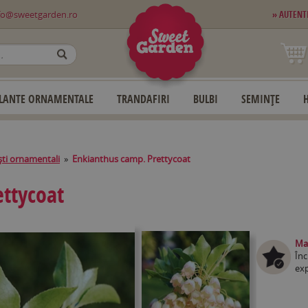
fo@sweetgarden.ro
» AUTENT
OK
LANTE ORNAMENTALE
TRANDAFIRI
BULBI
SEMINȚE
ti ornamentali
»
Enkianthus camp. Prettycoat
ttycoat
Mag
Înc
exp