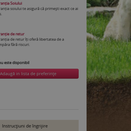
anția Soiului
anția soiului te asigură că primești exact ce ai
s.
anție de retur
anția de retur îți oferă libertatea de a
păra fără riscuri.
 este disponibil
Adaugă in lista de preferinţe
Instrucţiuni de îngrijire