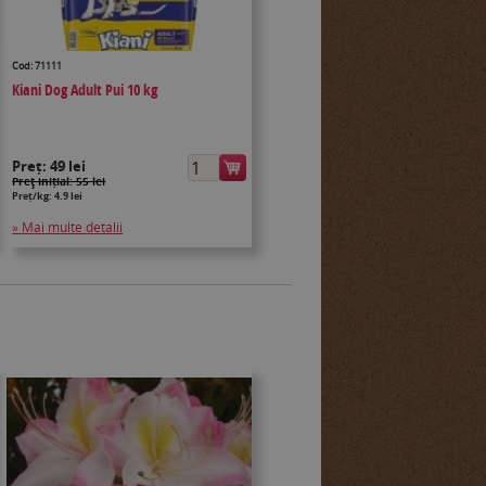
Cod: 71111
Kiani Dog Adult Pui 10 kg
Preț:
49 lei
Preţ inițial: 55 lei
Preț/kg: 4.9 lei
» Mai multe detalii