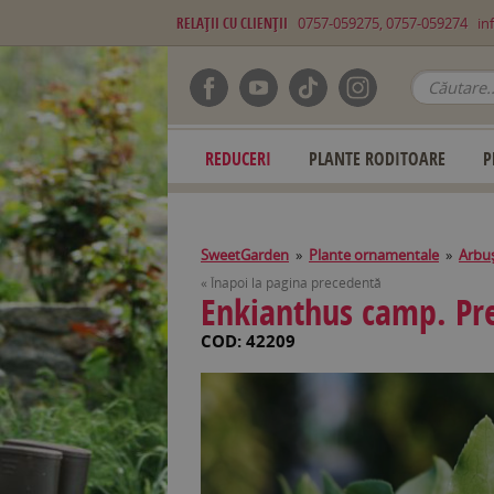
RELAŢII CU CLIENŢII
0757-059275, 0757-059274
in
REDUCERI
PLANTE RODITOARE
P
SweetGarden
»
Plante ornamentale
»
Arbuş
« Înapoi la pagina precedentă
Enkianthus camp. Pre
COD: 42209