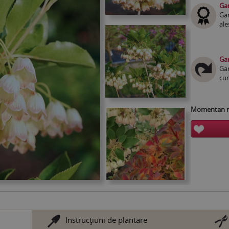
Gar
Gar
ale
Gar
Gar
cum
Momentan nu
Instrucţiuni de plantare