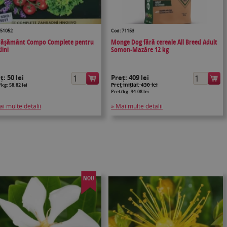
 51052
Cod: 71153
rășământ Compo Complete pentru
Monge Dog fără cereale All Breed Adult
dini
Somon-Mazăre 12 kg
eț:
50 lei
Preț:
409 lei
Preţ inițial: 430 lei
kg: 58.82 lei
Preț/kg: 34.08 lei
ai multe detalii
» Mai multe detalii
NOU