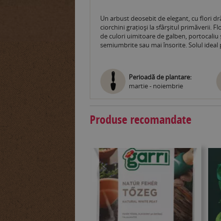
Un arbust deosebit de elegant, cu flori drăg
ciorchini grațioși la sfârșitul primăverii. 
de culori uimitoare de galben, portocaliu
semiumbrite sau mai însorite. Solul idea
Perioadă de plantare:
martie - noiembrie
Produse recomandate