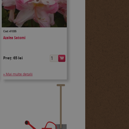
Cod: 41035
Azalea Satomi
Preț:
65 lei
» Mai multe detalii