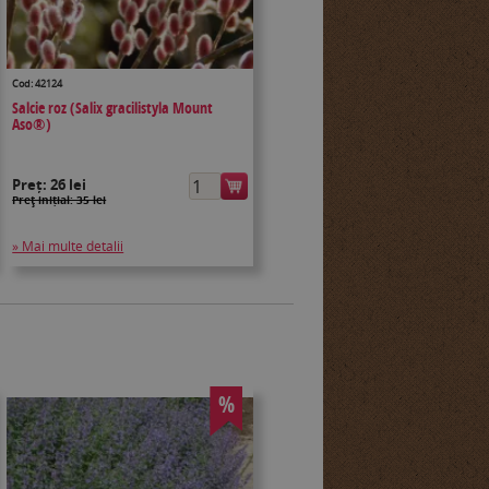
Cod: 42124
Salcie roz (Salix gracilistyla Mount
Aso®)
Preț:
26 lei
Preţ inițial: 35 lei
» Mai multe detalii
%