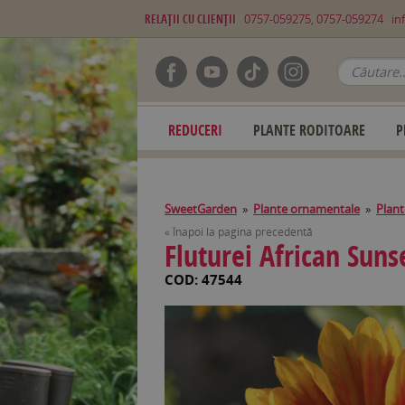
RELAŢII CU CLIENŢII
0757-059275, 0757-059274
in
REDUCERI
PLANTE RODITOARE
P
SweetGarden
»
Plante ornamentale
»
Plant
« Înapoi la pagina precedentă
Fluturei African Sunse
COD: 47544