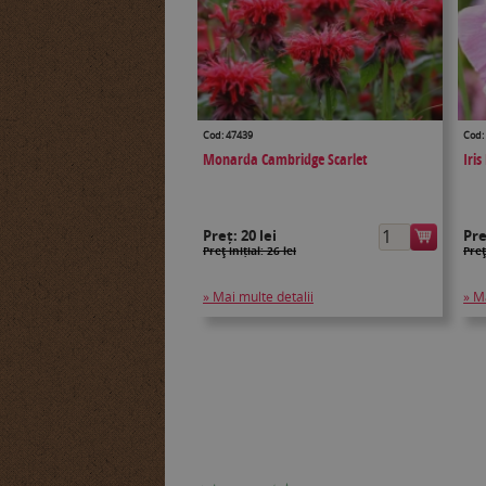
Cod: 47439
Cod:
Monarda Cambridge Scarlet
Iri
Preț:
20 lei
Pr
Preţ inițial: 26 lei
Preţ
» Mai multe detalii
» M