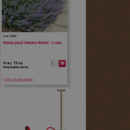
Cod: 47087
Menta pisicii (Nepeta Walker`s Low)
Preț:
15 lei
Preţ inițial: 20 lei
» Mai multe detalii