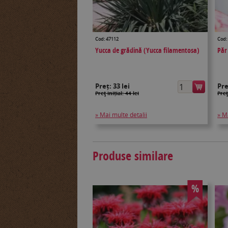
Cod: 47112
Cod:
Yucca de grădină (Yucca filamentosa)
Păr
Preț:
33 lei
Pr
Preţ inițial: 44 lei
Preţ
» Mai multe detalii
» M
Produse similare
%