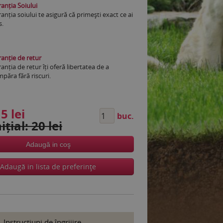
anția Soiului
anția soiului te asigură că primești exact ce ai
s.
anție de retur
anția de retur îți oferă libertatea de a
păra fără riscuri.
5 lei
buc.
ițial: 20 lei
Adaugă in coş
Adaugă in lista de preferinţe
Instrucţiuni de îngrijire