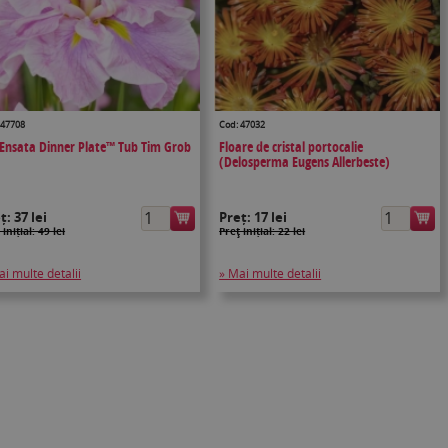
 47708
Cod: 47032
s Ensata Dinner Plate™ Tub Tim Grob
Floare de cristal portocalie
(Delosperma Eugens Allerbeste)
eț:
37 lei
Preț:
17 lei
 inițial: 49 lei
Preţ inițial: 22 lei
ai multe detalii
» Mai multe detalii