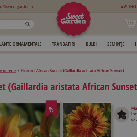
fo@sweetgarden.ro
» AUTENT
OK
LANTE ORNAMENTALE
TRANDAFIRI
BULBI
SEMINȚE
e perene
»
Fluturei African Sunset (Gaillardia aristata African Sunset)
t (Gaillardia aristata African Sunset
%
Mag
Înc
exp