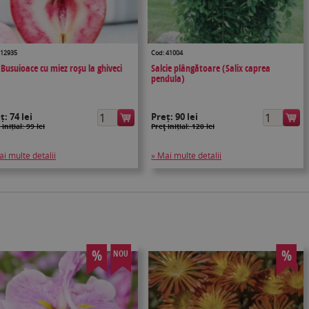
 12935
Cod: 41004
 Busuioace cu miez roșu la ghiveci
Salcie plângătoare (Salix caprea
pendula)
eț:
74 lei
Preț:
90 lei
 inițial: 99 lei
Preţ inițial: 120 lei
ai multe detalii
» Mai multe detalii
%
%
NOU