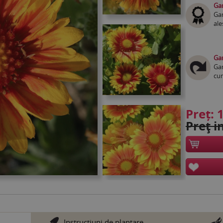
Gar
Gar
ale
Gar
Gar
cum
Preț:
1
Preţ in
Instrucţiuni de plantare