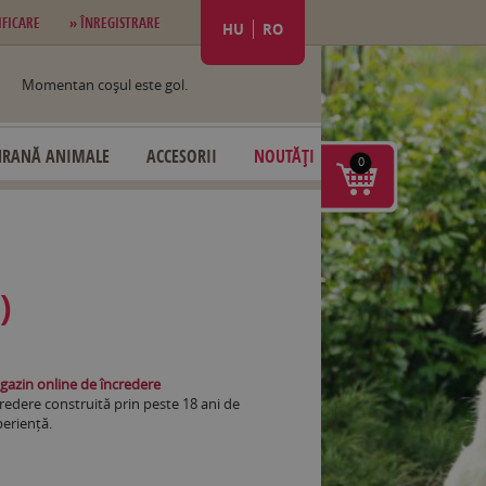
IFICARE
» ÎNREGISTRARE
HU
RO
Momentan coşul este gol.
HRANĂ ANIMALE
ACCESORII
NOUTĂȚI
0
)
azin online de încredere
redere construită prin peste 18 ani de
eriență.