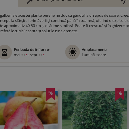
i galben ale acestei plante perene ne duc cu gândul la un apus de soare. Creea
 începe la sfârșitul primăverii și continuă până în toamnă, oferind o explozie
 aproximativ 40-50 cm și o lățime similară. Poate fi crescută și în ghivece p
preferă locurile însorite și solurile bine drenate.
Perioada de înflorire
:
Amplasament:
•
•
•
•
mai
•
- sept
•
Lumină, soare
%
%