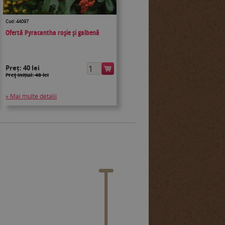
Cod: 44097
Ofertă Pyracantha roșie și galbenă
Preț:
40 lei
Preţ inițial: 48 lei
» Mai multe detalii