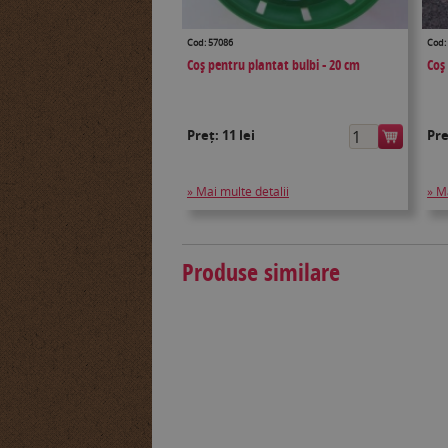
Cod: 57086
Cod:
Coș pentru plantat bulbi - 20 cm
Coș
Preț:
11 lei
Pr
» Mai multe detalii
» M
Produse similare