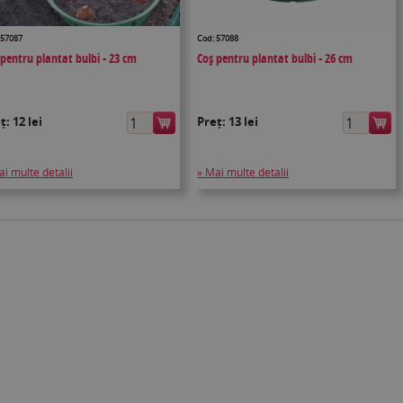
 57087
Cod: 57088
 pentru plantat bulbi - 23 cm
Coș pentru plantat bulbi - 26 cm
eț:
12 lei
Preț:
13 lei
ai multe detalii
» Mai multe detalii