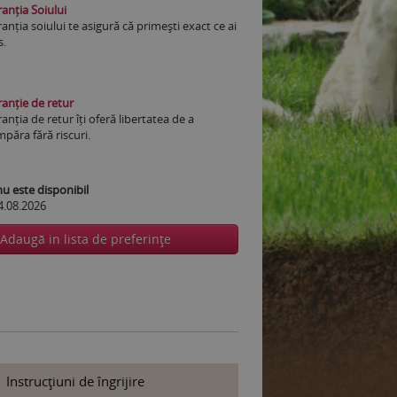
anția Soiului
anția soiului te asigură că primești exact ce ai
s.
anție de retur
anția de retur îți oferă libertatea de a
păra fără riscuri.
 este disponibil
4.08.2026
Adaugă in lista de preferinţe
Instrucţiuni de îngrijire