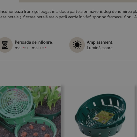
 încununează frunzişul bogat în a doua parte a primăverii, deși denumirea pla
șase petale și fiecare petală are o pată verde în vârf, sporind farmecul florii.
Perioada de înflorire
:
Amplasament:
•
•
•
•
mai
•
- mai
•
Lumină, soare