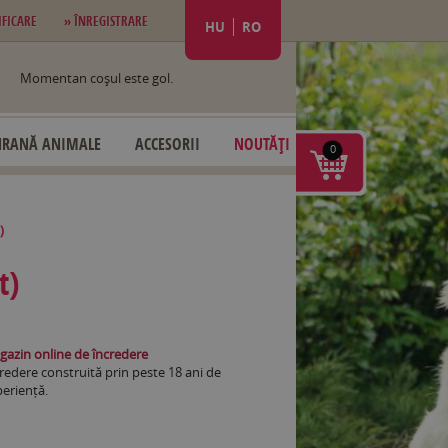
IFICARE
» ÎNREGISTRARE
HU
RO
Momentan coşul este gol.
HRANĂ ANIMALE
ACCESORII
NOUTĂȚI
0
)
t)
azin online de încredere
redere construită prin peste 18 ani de
eriență.