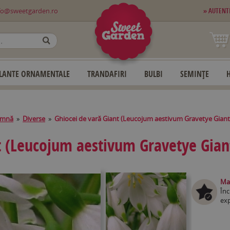
fo@sweetgarden.ro
» AUTENT
OK
LANTE ORNAMENTALE
TRANDAFIRI
BULBI
SEMINȚE
amnă
»
Diverse
»
Ghiocei de vară Giant (Leucojum aestivum Gravetye Giant
t (Leucojum aestivum Gravetye Gian
Mag
Înc
exp