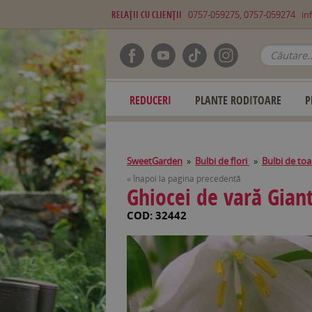
RELAŢII CU CLIENŢII
0757-059275, 0757-059274
in
REDUCERI
PLANTE RODITOARE
P
SweetGarden
»
Bulbi de flori
»
Bulbi de to
« Înapoi la pagina precedentă
Ghiocei de vară Gian
COD: 32442