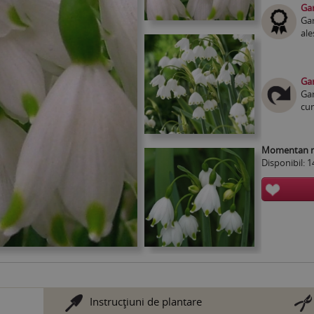
Gar
Gar
ale
Gar
Gar
cum
Momentan nu
Disponibil: 1
Instrucţiuni de plantare