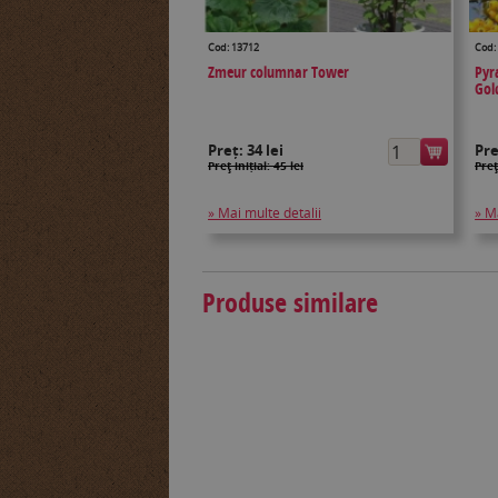
Cod: 13712
Cod:
Zmeur columnar Tower
Pyr
Gol
Preț:
34 lei
Pr
Preţ inițial: 45 lei
Preţ
» Mai multe detalii
» M
Produse similare