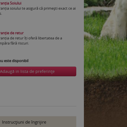
anția Soiului
anția soiului te asigură că primești exact ce ai
s.
anție de retur
anția de retur îți oferă libertatea de a
păra fără riscuri.
 este disponibil
Adaugă in lista de preferinţe
Instrucţiuni de îngrijire