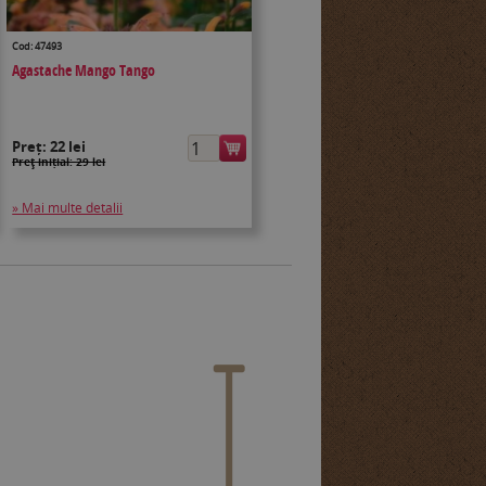
Cod: 47493
Agastache Mango Tango
Preț:
22 lei
Preţ inițial: 29 lei
» Mai multe detalii