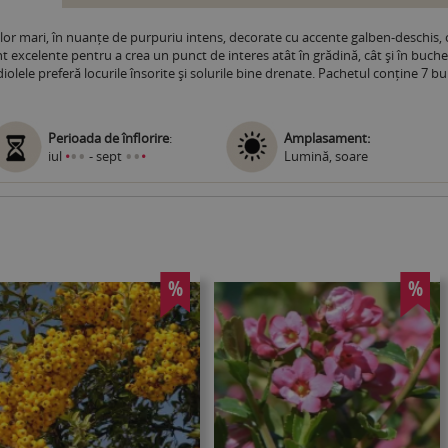
e lor mari, în nuanțe de purpuriu intens, decorate cu accente galben-deschis, c
nt excelente pentru a crea un punct de interes atât în grădină, cât și în buch
lele preferă locurile însorite și solurile bine drenate. Pachetul conține 7 bu
Perioada de înflorire
:
Amplasament:
•
•
•
•
iul
•
- sept
•
Lumină, soare
%
%