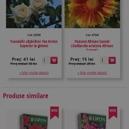
Cod: 22036
Cod: 47544
Trandafir cățărător Ilse Krohn
Fluturei African Sunset
Superior la ghiveci
(Gaillardia aristata African
Sunset)
Preț:
41 lei
Preț:
15 lei
Preţ inițial: 55 lei
Preţ inițial: 20 lei
» Mai multe detalii
» Mai multe detalii
Produse similare
NOU
NOU