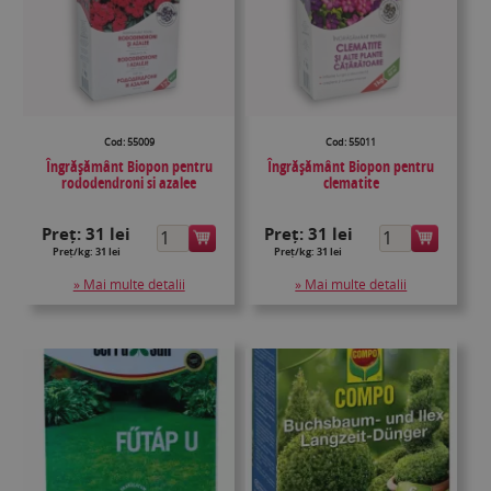
Cod: 55009
Cod: 55011
Îngrășământ Biopon pentru
Îngrășământ Biopon pentru
rododendroni si azalee
clematite
Preț:
31 lei
Preț:
31 lei
Preț/kg: 31 lei
Preț/kg: 31 lei
» Mai multe detalii
» Mai multe detalii