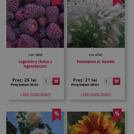
Cod: 13636
Cod: 47241
Loganberry (Rubus x
Pennisetum al. Hameln
loganobaccus)
Preț:
26 lei
Preț:
21 lei
Preţ inițial: 35 lei
Preţ inițial: 28 lei
» Mai multe detalii
» Mai multe detalii
%
%