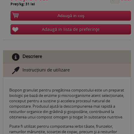
Preț/kg: 31 lei
Adaugă in coş
Adaugă in lista de preferinţe
Descriere
Instrucțiuni de utilizare
Biopon granulat pentru pregătirea compostului este un preparat
biologic pe bază de enzime și microorganisme atent selecționate,
conceput pentru a susține și accelera procesul natural de
compostare. Produsul ajută la descompunerea mai rapidă a
resturilor organice din grădină și gospodărie, contribuind la
obținerea unui compost omogen și bogat în substanțe nutritive.
Poate fi utilizat pentru compostarea ierbii tăiate, frunzelor,
ramurilor mărunțite, scoarței de copac, precum și a resturilor