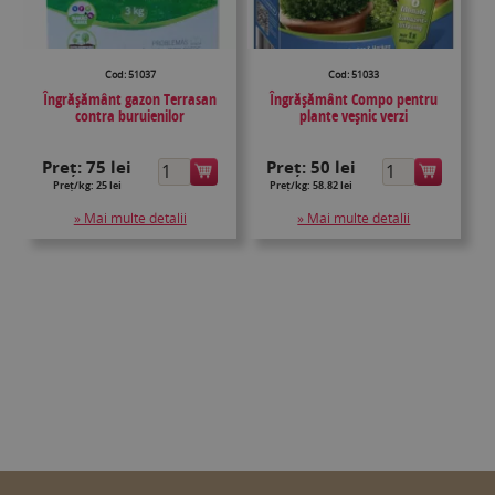
Cod: 51037
Cod: 51033
Îngrăşământ gazon Terrasan
Îngrăşământ Compo pentru
contra buruienilor
plante veșnic verzi
Preț:
75 lei
Preț:
50 lei
Preț/kg: 25 lei
Preț/kg: 58.82 lei
» Mai multe detalii
» Mai multe detalii