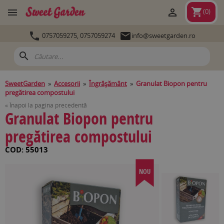
shopping_cart


(
0
)


0757059275,
0757059274
info@sweetgarden.ro
search
SweetGarden
»
Accesorii
»
Îngrăşământ
»
Granulat Biopon pentru
pregătirea compostului
« Înapoi la pagina precedentă
Granulat Biopon pentru
pregătirea compostului
COD: 55013
NOU