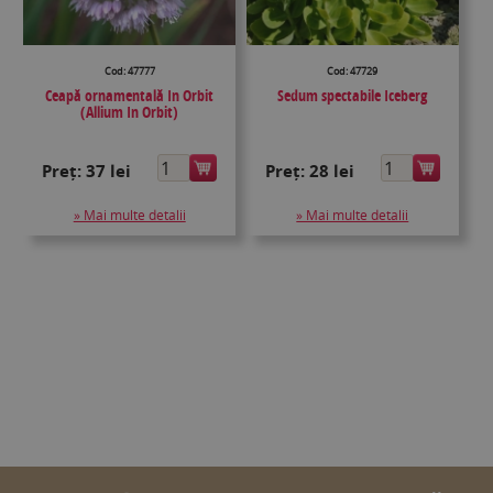
Cod: 47777
Cod: 47729
Ceapă ornamentală In Orbit
Sedum spectabile Iceberg
(Allium In Orbit)
Preț:
37 lei
Preț:
28 lei
» Mai multe detalii
» Mai multe detalii