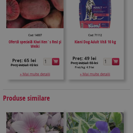
Cod: 14007
Cod: 71112
Ofertă specială Kiwi Ken`s Red și
Kiani Dog Adult Vită 10 kg
Weiki
Preț:
49 lei
Preț:
65 lei
Preţ inițial: 55 lei
Preţ inițial: 72 lei
Preț/kg: 4.9 lei
» Mai multe detalii
» Mai multe detalii
Produse similare