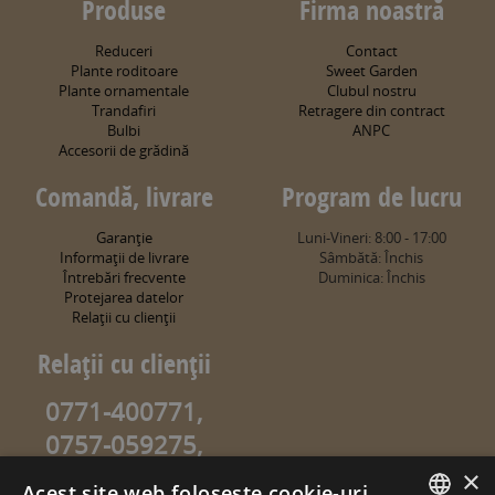
Produse
Firma noastră
Reduceri
Contact
Plante roditoare
Sweet Garden
Plante ornamentale
Clubul nostru
Trandafiri
Retragere din contract
Bulbi
ANPC
Accesorii de grădină
Comandă, livrare
Program de lucru
Garanţie
Luni-Vineri: 8:00 - 17:00
Informaţii de livrare
Sâmbătă: Închis
Întrebări frecvente
Duminica: Închis
Protejarea datelor
Relaţii cu clienţii
Relaţii cu clienţii
0771-400771,
0757-059275,
0757-059274
×
Acest site web folosește cookie-uri