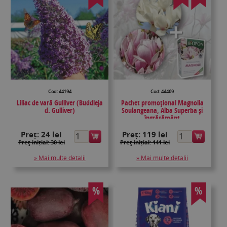
Cod: 44194
Cod: 44469
Liliac de vară Gulliver (Buddleja
Pachet promoțional Magnolia
d. Gulliver)
Soulangeana, Alba Superba și
îngrășământ
Preț:
24 lei
Preț:
119 lei
Preţ inițial: 30 lei
Preţ inițial: 141 lei
» Mai multe detalii
» Mai multe detalii
%
%