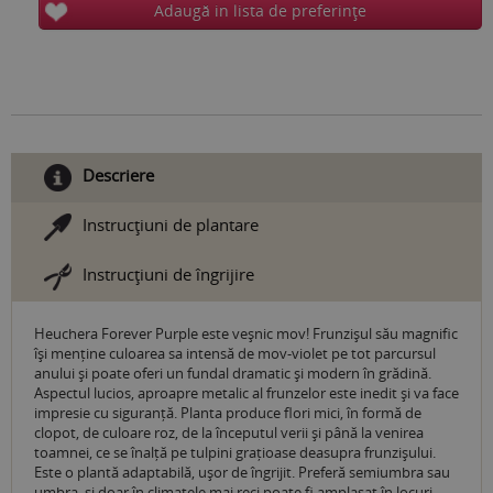
Adaugă in lista de preferinţe
Descriere
Instrucţiuni de plantare
Instrucţiuni de îngrijire
Heuchera Forever Purple este veșnic mov! Frunzișul său magnific
își menține culoarea sa intensă de mov-violet pe tot parcursul
anului și poate oferi un fundal dramatic și modern în grădină.
Aspectul lucios, aproapre metalic al frunzelor este inedit și va face
impresie cu siguranță. Planta produce flori mici, în formă de
clopot, de culoare roz, de la începutul verii și până la venirea
toamnei, ce se înalță pe tulpini grațioase deasupra frunzișului.
Este o plantă adaptabilă, ușor de îngrijit. Preferă semiumbra sau
umbra, și doar în climatele mai reci poate fi amplasat în locuri