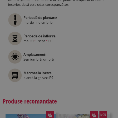
însorite, dacă este udat corespunzător.
Perioadă de plantare:
martie - noiembrie
Perioada de înflorire
:
•
•
•
•
mai
•
- sept
•
Amplasament:
Semiumbră, umbră
Mărimea la livrare:
plantă la ghiveci P9
Produse recomandate
%
%
NOU