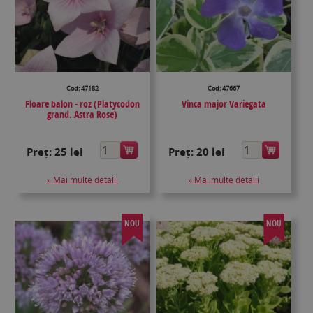
Cod: 47182
Cod: 47667
Floare balon - roz (Platycodon
Vinca major Variegata
grand. Astra Rose)
Preț:
25 lei
Preț:
20 lei
» Mai multe detalii
» Mai multe detalii
NOU
NOU