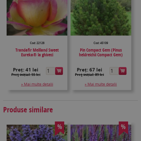
Cod: 22128
Cod: 45109
Trandafir Meilland Sweet
Pin Compact Gem (Pinus
Eureka® la ghiveci
heldreichii Compact Gem)
Preț:
41 lei
Preț:
67 lei
Preţ inițial: 55 lei
Preţ inițial: 89 lei
» Mai multe detalii
» Mai multe detalii
Produse similare
%
%