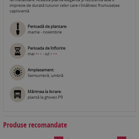
impresie de durată tuturor celor care-i întâlnesc frumusețea
captivantă.
Perioadă de plantare:
martie - noiembrie
Perioada de înflorire
:
•
•
•
•
mai
•
- iul
•
Amplasament:
Semiumbră, umbră
Mărimea la livrare:
plantă la ghiveci P9
Produse recomandate