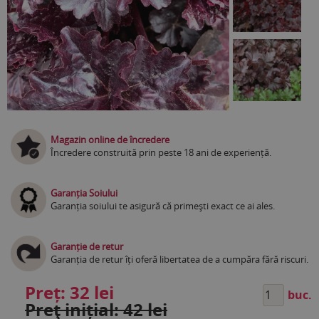
Magazin online de încredere
Încredere construită prin peste 18 ani de experiență.
Garanția Soiului
Garanția soiului te asigură că primești exact ce ai ales.
Garanție de retur
Garanția de retur îți oferă libertatea de a cumpăra fără riscuri.
Preț:
32 lei
buc.
Preţ inițial: 42 lei