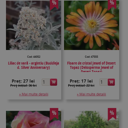
%
%
Cod: 44052
Cod: 47555
Liliac de vară - argintiu (Buddleja
Floare de cristal Jewel of Desert
d. Silver Anniversary)
Topaz (Delosperma Jewel of
Desert Topaz)
Preț:
27 lei
Preț:
17 lei
Preţ inițial: 36 lei
Preţ inițial: 22 lei
» Mai multe detalii
» Mai multe detalii
%
%