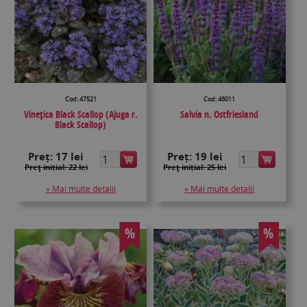
Cod: 47521
Cod: 46011
Vinețica Black Scallop (Ajuga r.
Salvia n. Ostfriesland
Black Scallop)
Preț:
17 lei
Preț:
19 lei
Preţ inițial: 22 lei
Preţ inițial: 25 lei
» Mai multe detalii
» Mai multe detalii
%
%