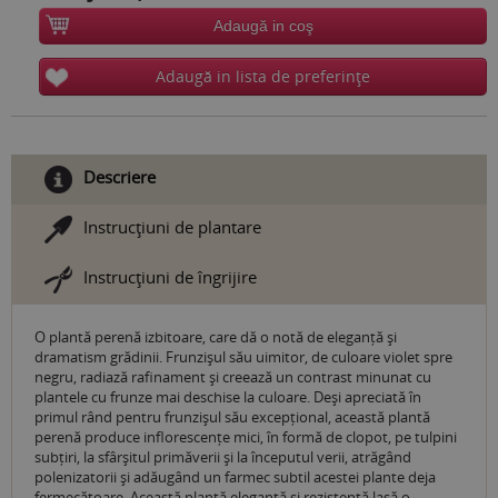
Adaugă in coş
Adaugă in lista de preferinţe
Descriere
Instrucţiuni de plantare
Instrucţiuni de îngrijire
O plantă perenă izbitoare, care dă o notă de eleganță și
dramatism grădinii. Frunzișul său uimitor, de culoare violet spre
negru, radiază rafinament și creează un contrast minunat cu
plantele cu frunze mai deschise la culoare. Deși apreciată în
primul rând pentru frunzișul său excepțional, această plantă
perenă produce inflorescențe mici, în formă de clopot, pe tulpini
subțiri, la sfârșitul primăverii și la începutul verii, atrăgând
polenizatorii și adăugând un farmec subtil acestei plante deja
fermecătoare. Această plantă elegantă și rezistentă lasă o