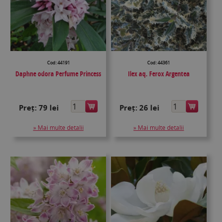
Cod: 44191
Cod: 44361
Daphne odora Perfume Princess
Ilex aq. Ferox Argentea
Preț:
79 lei
Preț:
26 lei
» Mai multe detalii
» Mai multe detalii