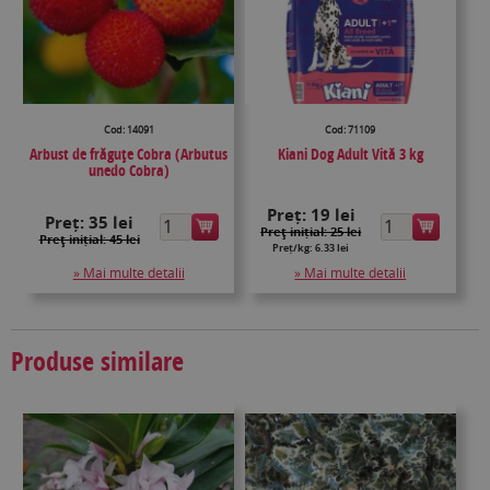
Cod: 14091
Cod: 71109
Arbust de frăguțe Cobra (Arbutus
Kiani Dog Adult Vită 3 kg
unedo Cobra)
Preț:
19 lei
Preț:
35 lei
Preţ inițial: 25 lei
Preţ inițial: 45 lei
Preț/kg: 6.33 lei
» Mai multe detalii
» Mai multe detalii
Produse similare