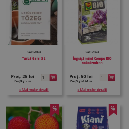
Cod: 51003
Cod: 51023
Turbă Garri 5 L
Îngrășământ Compo BIO
rododendron
Preț:
25 lei
Preț:
50 lei
Preț/kg: 5 lei
Preț/kg: 66.67 lei
» Mai multe detalii
» Mai multe detalii
%
%