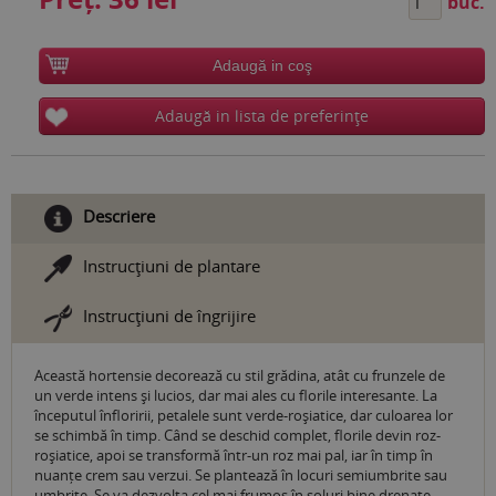
buc.
Adaugă in coş
Adaugă in lista de preferinţe
Descriere
Instrucţiuni de plantare
Instrucţiuni de îngrijire
Această hortensie decorează cu stil grădina, atât cu frunzele de
un verde intens și lucios, dar mai ales cu florile interesante. La
începutul înfloririi, petalele sunt verde-roșiatice, dar culoarea lor
se schimbă în timp. Când se deschid complet, florile devin roz-
roșiatice, apoi se transformă într-un roz mai pal, iar în timp în
nuanțe crem sau verzui. Se plantează în locuri semiumbrite sau
umbrite. Se va dezvolta cel mai frumos în soluri bine drenate,