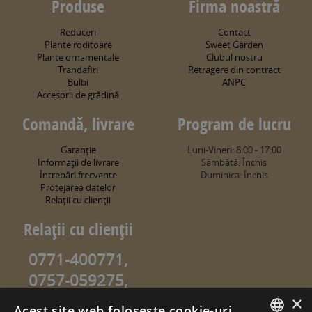
Produse
Firma noastră
Reduceri
Contact
Plante roditoare
Sweet Garden
Plante ornamentale
Clubul nostru
Trandafiri
Retragere din contract
Bulbi
ANPC
Accesorii de grădină
Comandă, livrare
Program de lucru
Garanţie
Luni-Vineri: 8:00 - 17:00
Informaţii de livrare
Sâmbătă: Închis
Întrebări frecvente
Duminica: Închis
Protejarea datelor
Relaţii cu clienţii
Relaţii cu clienţii
0771-400771,
0757-059275,
0757-059274
×
Acest site web folosește cookie-uri