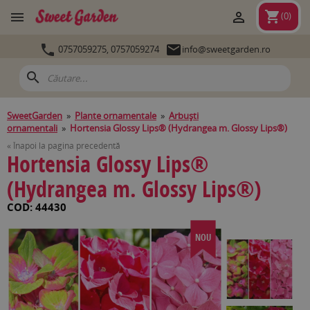
shopping_cart


(
0
)


0757059275,
0757059274
info@sweetgarden.ro
search
SweetGarden
»
Plante ornamentale
»
Arbuşti
ornamentali
»
Hortensia Glossy Lips® (Hydrangea m. Glossy Lips®)
« Înapoi la pagina precedentă
Hortensia Glossy Lips®
(Hydrangea m. Glossy Lips®)
COD: 44430
NOU