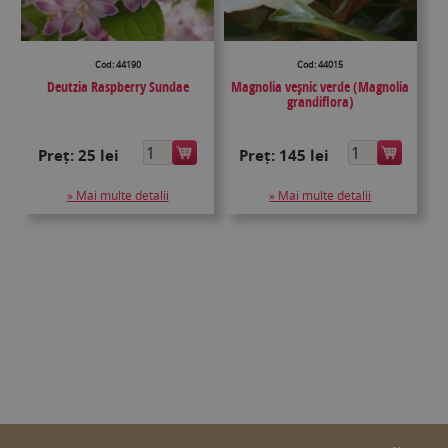
Cod: 44190
Cod: 44015
Deutzia Raspberry Sundae
Magnolia veşnic verde (Magnolia
grandiflora)
Preț:
25 lei
Preț:
145 lei
» Mai multe detalii
» Mai multe detalii