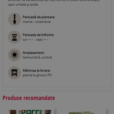
ușor umede și acide.
Perioadă de plantare:
martie - noiembrie
Perioada de înflorire
:
•
•
•
•
iun
•
- sept
•
Amplasament:
Semiumbră, umbră
Mărimea la livrare:
plantă la ghiveci P9
Produse recomandate