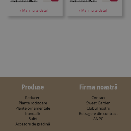
Preţ inițial: 86 lei
Preţ inițial: 25 lei
» Mai multe detalii
» Mai multe detalii
Produse
Firma noastră
Reduceri
Contact
Plante roditoare
Sweet Garden
Plante ornamentale
Clubul nostru
Trandafiri
Retragere din contract
Bulbi
ANPC
Accesorii de grădină