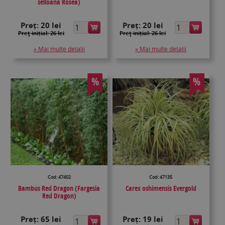
selloana Rosea)
Preț:
20 lei
Preț:
20 lei
Preţ inițial: 26 lei
Preţ inițial: 26 lei
» Mai multe detalii
» Mai multe detalii
%
%
Cod: 47402
Cod: 47135
Bambus Red Dragon (Fargesia
Carex oshimensis Evergold
Red Dragon)
Preț:
65 lei
Preț:
19 lei