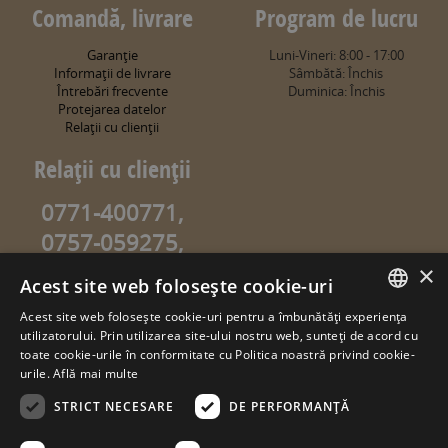
Comandă, livrare
Program de lucru
Garanţie
Luni-Vineri: 8:00 - 17:00
Informaţii de livrare
Sâmbătă: Închis
Întrebări frecvente
Duminica: Închis
Protejarea datelor
Relaţii cu clienţii
Relaţii cu clienţii
0771-400771,
0757-059275,
0757-059274
×
Acest site web folosește cookie-uri
info@sweetgarden.ro
Acest site web folosește cookie-uri pentru a îmbunătăți experiența
ROMANIAN
utilizatorului. Prin utilizarea site-ului nostru web, sunteți de acord cu
© copyright 2026. sweetgarden.ro
toate cookie-urile în conformitate cu Politica noastră privind cookie-
HUNGARIAN
urile.
Află mai multe
Toate drepturile rezervate. Reproducerea integrală sau parţială a
textelor sau a ilustraţiilor din orice pagină a site-ului
STRICT NECESARE
DE PERFORMANȚĂ
www.sweetgarden.ro este posibilă numai cu acordul prealabil
scris la adresa info@sweetgarden.ro . Pirateria intelectuală se