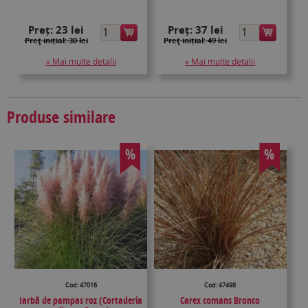
Preț:
23 lei
Preț:
37 lei
Preţ inițial: 30 lei
Preţ inițial: 49 lei
» Mai multe detalii
» Mai multe detalii
Produse similare
%
%
Cod: 47016
Cod: 47498
Iarbă de pampas roz (Cortaderia
Carex comans Bronco