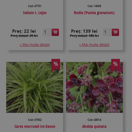
Cod: 47701
Cod: 14003
Sedum t. Lajos
Rodiu (Punica granatum)
Preț:
22 lei
Preț:
139 lei
Preţ inițial: 29 lei
Preţ inițial: 185 lei
» Mai multe detalii
» Mai multe detalii
%
%
Cod: 47002
Cod: 43014
Carex morrowii Ice Dance
Akebia quinata