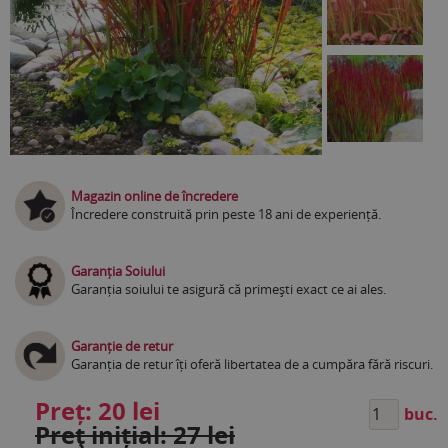
Magazin online de încredere
Încredere construită prin peste 18 ani de experiență.
Garanția Soiului
Garanția soiului te asigură că primești exact ce ai ales.
Garanție de retur
Garanția de retur îți oferă libertatea de a cumpăra fără riscuri.
Preț:
20 lei
buc.
Preţ inițial: 27 lei