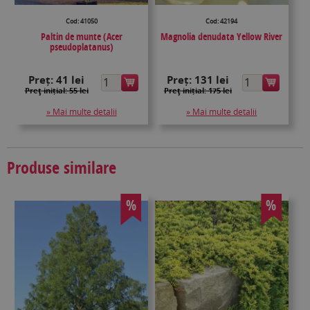
Cod: 41050
Cod: 42194
Paltin de munte (Acer
Magnolia denudata Yellow River
pseudoplatanus)
Preț:
41 lei
Preț:
131 lei
Preţ inițial: 55 lei
Preţ inițial: 175 lei
» Mai multe detalii
» Mai multe detalii
Produse similare
%
%