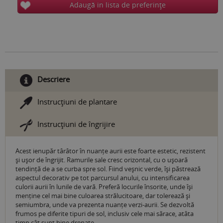
Adaugă in lista de preferinţe
Descriere
Instrucţiuni de plantare
Instrucţiuni de îngrijire
Acest ienupăr târâtor în nuanțe aurii este foarte estetic, rezistent
și ușor de îngrijit. Ramurile sale cresc orizontal, cu o ușoară
tendință de a se curba spre sol. Fiind veșnic verde, își păstrează
aspectul decorativ pe tot parcursul anului, cu intensificarea
culorii aurii în lunile de vară. Preferă locurile însorite, unde își
menține cel mai bine culoarea strălucitoare, dar tolerează și
semiumbra, unde va prezenta nuanțe verzi-aurii. Se dezvoltă
frumos pe diferite tipuri de sol, inclusiv cele mai sărace, atâta
timp cât sunt bine drenate.