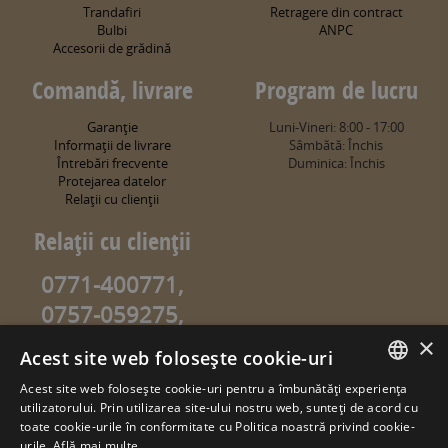
Trandafiri
Retragere din contract
Bulbi
ANPC
Accesorii de grădină
Comandă, livrare
Program de lucru
Garanţie
Luni-Vineri: 8:00 - 17:00
Informaţii de livrare
Sâmbătă: Închis
Întrebări frecvente
Duminica: Închis
Protejarea datelor
Relaţii cu clienţii
Relaţii cu clienţii
0771-400771,
0757-059275,
0757-059274
×
Acest site web folosește cookie-uri
info@sweetgarden.ro
Acest site web folosește cookie-uri pentru a îmbunătăți experiența
ROMANIAN
utilizatorului. Prin utilizarea site-ului nostru web, sunteți de acord cu
© copyright 2026. sweetgarden.ro
toate cookie-urile în conformitate cu Politica noastră privind cookie-
HUNGARIAN
urile.
Află mai multe