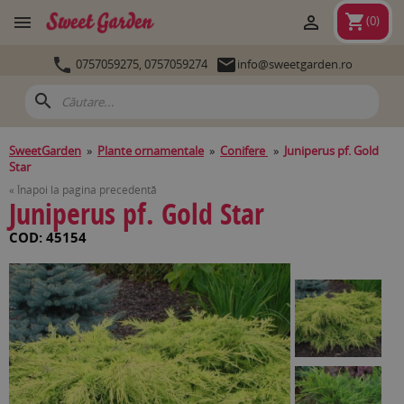
shopping_cart


(
0
)


0757059275,
0757059274
info@sweetgarden.ro
search
SweetGarden
»
Plante ornamentale
»
Conifere
»
Juniperus pf. Gold
Star
« Înapoi la pagina precedentă
Juniperus pf. Gold Star
COD: 45154