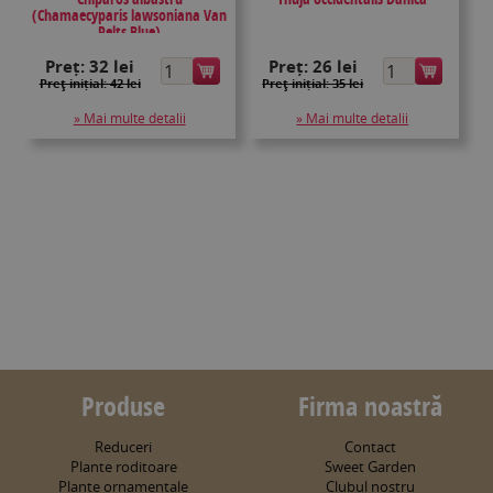
(Chamaecyparis lawsoniana Van
Pelts Blue)
Preț:
32 lei
Preț:
26 lei
Preţ inițial: 42 lei
Preţ inițial: 35 lei
» Mai multe detalii
» Mai multe detalii
Produse
Firma noastră
Reduceri
Contact
Plante roditoare
Sweet Garden
Plante ornamentale
Clubul nostru