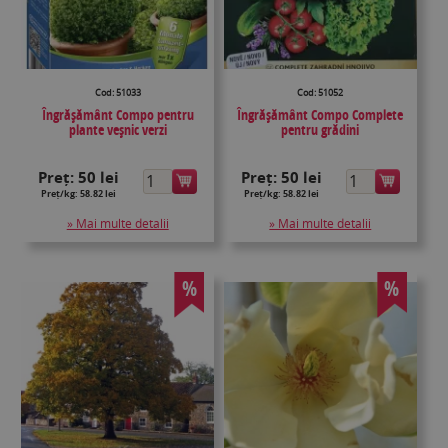
Cod: 51033
Cod: 51052
Îngrăşământ Compo pentru
Îngrășământ Compo Complete
plante veșnic verzi
pentru grădini
Preț:
50 lei
Preț:
50 lei
Preț/kg: 58.82 lei
Preț/kg: 58.82 lei
» Mai multe detalii
» Mai multe detalii
%
%