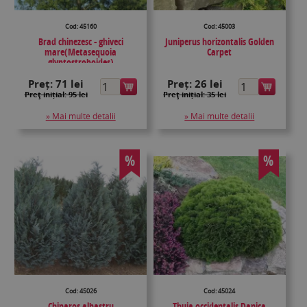
Cod: 45160
Cod: 45003
Brad chinezesc - ghiveci
Juniperus horizontalis Golden
mare(Metasequoia
Carpet
glyptostroboides)
Preț:
71 lei
Preț:
26 lei
Preţ inițial: 95 lei
Preţ inițial: 35 lei
» Mai multe detalii
» Mai multe detalii
%
%
Cod: 45026
Cod: 45024
Chiparos albastru
Thuja occidentalis Danica