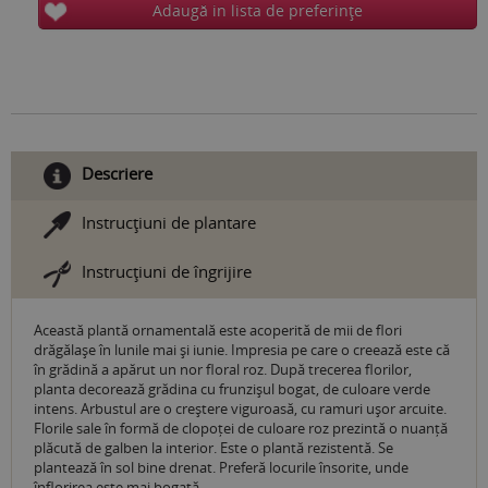
Adaugă in lista de preferinţe
Descriere
Instrucţiuni de plantare
Instrucţiuni de îngrijire
Această plantă ornamentală este acoperită de mii de flori
drăgălașe în lunile mai și iunie. Impresia pe care o creează este că
în grădină a apărut un nor floral roz. După trecerea florilor,
planta decorează grădina cu frunzișul bogat, de culoare verde
intens. Arbustul are o creștere viguroasă, cu ramuri ușor arcuite.
Florile sale în formă de clopoței de culoare roz prezintă o nuanță
plăcută de galben la interior. Este o plantă rezistentă. Se
plantează în sol bine drenat. Preferă locurile însorite, unde
înflorirea este mai bogată.