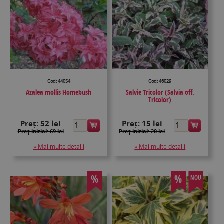
Cod: 44054
Cod: 46029
Azalea mollis Homebush
Salvie Tricolor (Salvia off.
Tricolor)
Preț:
52 lei
Preț:
15 lei
Preţ inițial: 69 lei
Preţ inițial: 20 lei
» Mai multe detalii
» Mai multe detalii
%
%
NOU