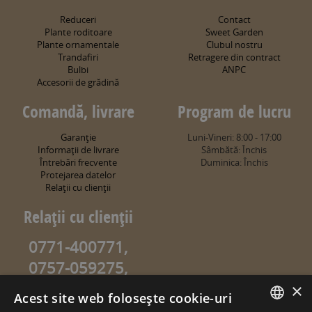
Reduceri
Contact
Plante roditoare
Sweet Garden
Plante ornamentale
Clubul nostru
Trandafiri
Retragere din contract
Bulbi
ANPC
Accesorii de grădină
Comandă, livrare
Program de lucru
Garanţie
Luni-Vineri: 8:00 - 17:00
Informaţii de livrare
Sâmbătă: Închis
Întrebări frecvente
Duminica: Închis
Protejarea datelor
Relaţii cu clienţii
Relaţii cu clienţii
0771-400771,
0757-059275,
0757-059274
×
Acest site web folosește cookie-uri
info@sweetgarden.ro