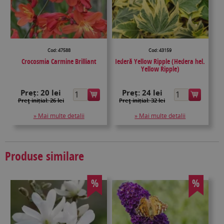
Cod: 47588
Cod: 43159
Crocosmia Carmine Brilliant
Iederă Yellow Ripple (Hedera hel.
Yellow Ripple)
Preț:
20 lei
Preț:
24 lei
Preţ inițial: 26 lei
Preţ inițial: 32 lei
» Mai multe detalii
» Mai multe detalii
Produse similare
%
%