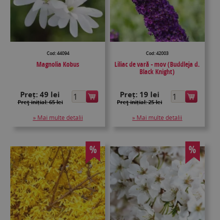
Cod: 44094
Cod: 42003
Magnolia Kobus
Liliac de vară - mov (Buddleja d.
Black Knight)
Preț:
49 lei
Preț:
19 lei
Preţ inițial: 65 lei
Preţ inițial: 25 lei
» Mai multe detalii
» Mai multe detalii
%
%