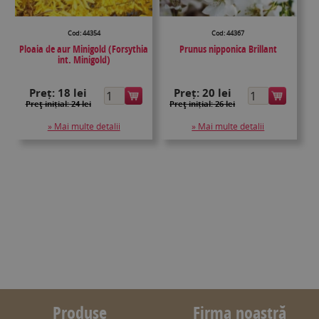
Cod: 44354
Cod: 44367
Ploaia de aur Minigold (Forsythia
Prunus nipponica Brillant
int. Minigold)
Preț:
18 lei
Preț:
20 lei
Preţ inițial: 24 lei
Preţ inițial: 26 lei
» Mai multe detalii
» Mai multe detalii
Produse
Firma noastră