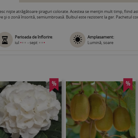
iesc nişte atrăgătoare şiraguri colorate. Acestea se menţin mult timp, fiind ast
e şi o zonă însorită, semiumbroasă. Bulbul este rezistent la ger. Pachetul con
Perioada de înflorire
:
Amplasament:
•
•
•
•
iul
•
- sept
•
Lumină, soare
%
%