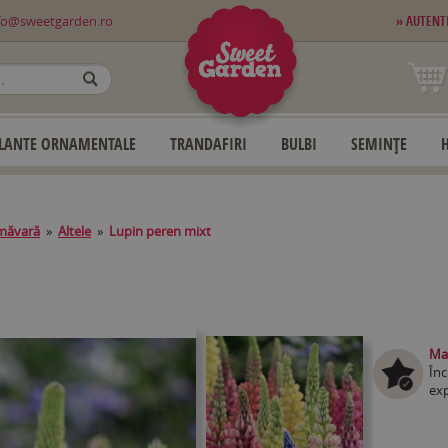
fo@sweetgarden.ro
» AUTENT
OK
LANTE ORNAMENTALE
TRANDAFIRI
BULBI
SEMINȚE
imăvară
»
Altele
»
Lupin peren mixt
Mag
Înc
exp