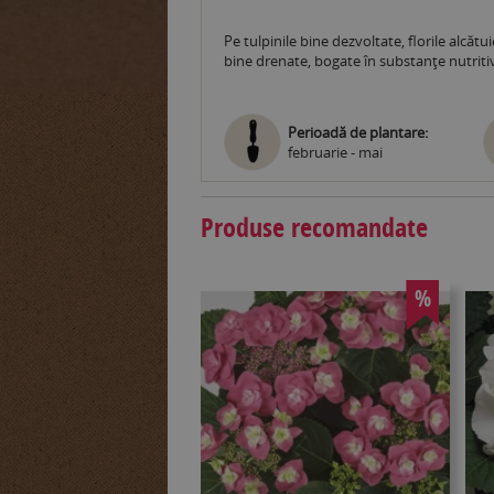
Pe tulpinile bine dezvoltate, florile alcătu
bine drenate, bogate în substanţe nutritiv
Perioadă de plantare:
februarie - mai
Produse recomandate
%