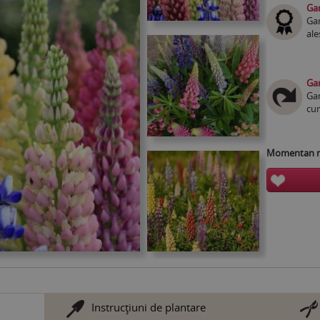
Gar
Gar
ale
Gar
Gar
cum
Momentan nu
Instrucţiuni de plantare