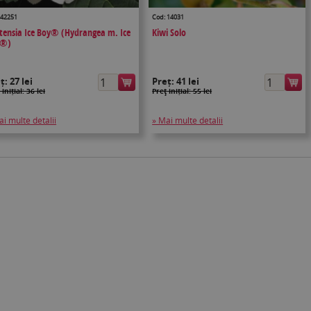
 42251
Cod: 14031
tensia Ice Boy® (Hydrangea m. Ice
Kiwi Solo
y®)
eț:
27 lei
Preț:
41 lei
 inițial: 36 lei
Preţ inițial: 55 lei
ai multe detalii
» Mai multe detalii