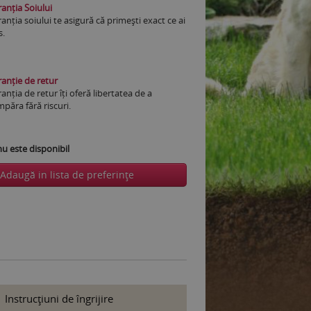
anția Soiului
anția soiului te asigură că primești exact ce ai
s.
anție de retur
anția de retur îți oferă libertatea de a
păra fără riscuri.
 este disponibil
Adaugă in lista de preferinţe
Instrucţiuni de îngrijire