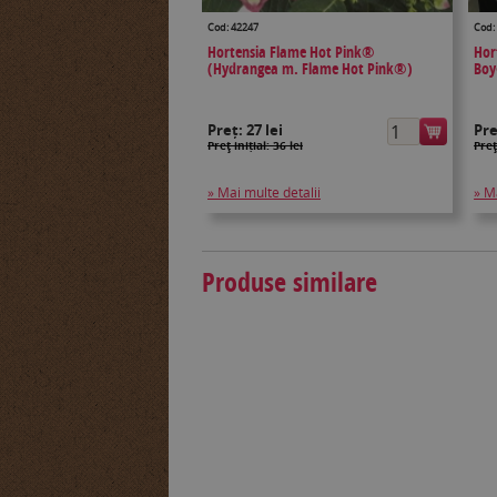
Cod: 42247
Cod:
Hortensia Flame Hot Pink®
Hor
(Hydrangea m. Flame Hot Pink®)
Bo
Preț:
27 lei
Pr
Preţ inițial: 36 lei
Preţ
» Mai multe detalii
» M
Produse similare