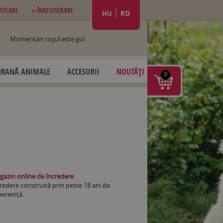
IFICARE
» ÎNREGISTRARE
HU
RO
Momentan coşul este gol.
HRANĂ ANIMALE
ACCESORII
NOUTĂȚI
0
azin online de încredere
redere construită prin peste 18 ani de
eriență.