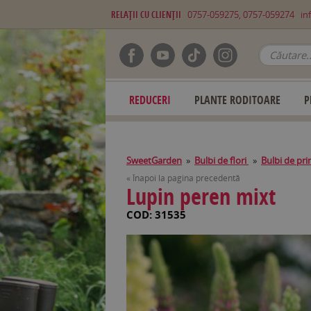
RELAŢII CU CLIENŢII
0757-059275, 0757-059274
in
REDUCERI
PLANTE RODITOARE
P
SweetGarden
»
Bulbi de flori
»
Bulbi de pr
« Înapoi la pagina precedentă
Lupin peren mixt
COD: 31535