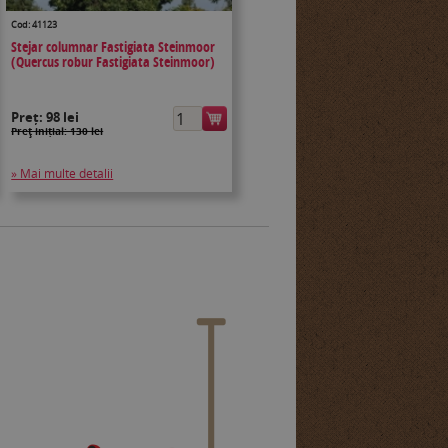
Cod: 41123
Stejar columnar Fastigiata Steinmoor
(Quercus robur Fastigiata Steinmoor)
Preț:
98 lei
Preţ inițial: 130 lei
» Mai multe detalii