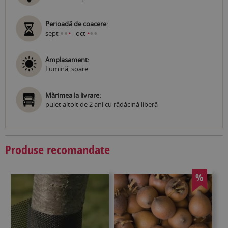
Perioadă de coacere
:
•
•
•
•
sept
•
- oct
•
Amplasament:
Lumină, soare
Mărimea la livrare:
puiet altoit de 2 ani cu rădăcină liberă
Produse recomandate
%