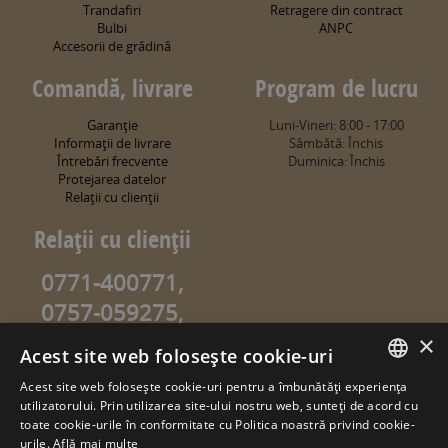
Trandafiri
Retragere din contract
Bulbi
ANPC
Accesorii de grădină
Comandă, livrare
Program de lucru
Garanţie
Luni-Vineri: 8:00 - 17:00
Informaţii de livrare
Sâmbătă: Închis
Întrebări frecvente
Duminica: Închis
Protejarea datelor
Relaţii cu clienţii
Relaţii cu clienţii
0771-400771,
0757-059275,
0757-059274
×
Acest site web folosește cookie-uri
info@sweetgarden.ro
Acest site web folosește cookie-uri pentru a îmbunătăți experiența
ROMANIAN
utilizatorului. Prin utilizarea site-ului nostru web, sunteți de acord cu
© copyright 2026. sweetgarden.ro
toate cookie-urile în conformitate cu Politica noastră privind cookie-
HUNGARIAN
urile.
Află mai multe
Toate drepturile rezervate. Reproducerea integrală sau parţială a