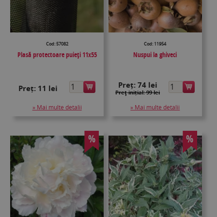
Cod: 57082
Cod: 11954
Plasă protectoare puieţi 11x55
Nuspui la ghiveci
Preț:
74 lei
Preț:
11 lei
Preţ inițial: 99 lei
» Mai multe detalii
» Mai multe detalii
%
%