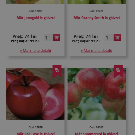
Cod: 12901
Cod: 12921
Măr Jonagold la ghiveci
Măr Granny Smith la ghiveci
Preț:
74 lei
Preț:
74 lei
Preţ inițial: 99 lei
Preţ inițial: 99 lei
» Mai multe detalii
» Mai multe detalii
%
%
Cod: 12939
Cod: 14066
Măr Red Love la ghiveci
Măr Summerred la ghiveci