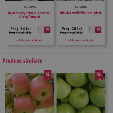
Cod: 47534
Cod: 45106
Bujor Shirley Temple (Paeonia l.
Diervilla sessilifolia Cool Splash
Shirley Temple)
Preț:
34 lei
Preț:
26 lei
Preţ inițial: 45 lei
Preţ inițial: 35 lei
» Mai multe detalii
» Mai multe detalii
Produse similare
%
%