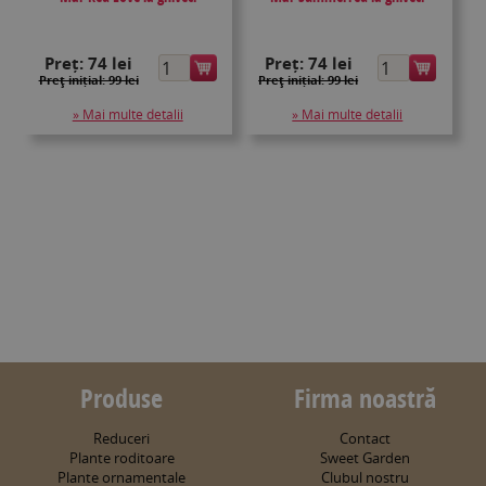
Preț:
74 lei
Preț:
74 lei
Preţ inițial: 99 lei
Preţ inițial: 99 lei
» Mai multe detalii
» Mai multe detalii
Produse
Firma noastră
Reduceri
Contact
Plante roditoare
Sweet Garden
Plante ornamentale
Clubul nostru