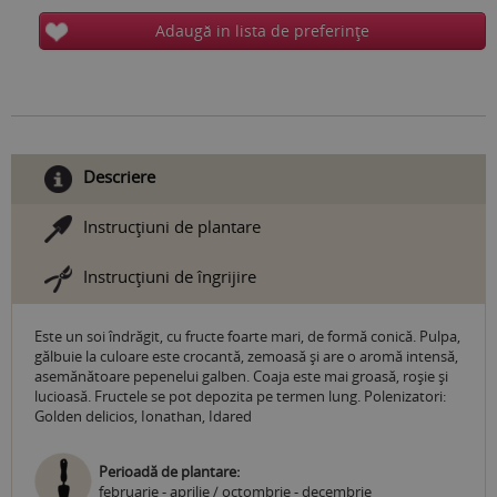
Adaugă in lista de preferinţe
Descriere
Instrucţiuni de plantare
Instrucţiuni de îngrijire
Este un soi îndrăgit, cu fructe foarte mari, de formă conică. Pulpa,
gălbuie la culoare este crocantă, zemoasă și are o aromă intensă,
asemănătoare pepenelui galben. Coaja este mai groasă, roşie și
lucioasă. Fructele se pot depozita pe termen lung. Polenizatori:
Golden delicios, Ionathan, Idared
Perioadă de plantare:
februarie - aprilie / octombrie - decembrie