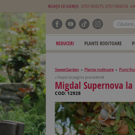
RELAŢII CU CLIENŢII
0757-059275, 0757-059274
in
REDUCERI
PLANTE RODITOARE
P
SweetGarden
»
Plante roditoare
»
Pomi fruc
« Înapoi la pagina precedentă
Migdal Supernova la 
COD: 12928