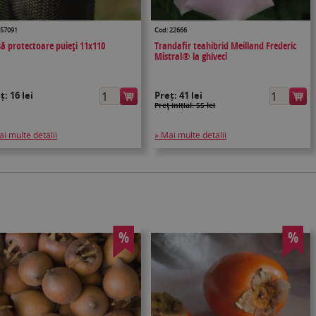
 57091
Cod: 22666
să protectoare puieţi 11x110
Trandafir teahibrid Meilland Frederic
Mistral® la ghiveci
eț:
16 lei
Preț:
41 lei
Preţ inițial: 55 lei
ai multe detalii
» Mai multe detalii
%
%