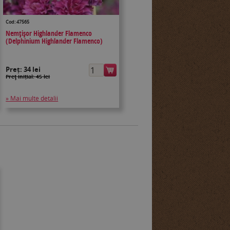
Cod: 47565
Nemţişor Highlander Flamenco
(Delphinium Highlander Flamenco)
Preț:
34 lei
Preţ inițial: 45 lei
» Mai multe detalii