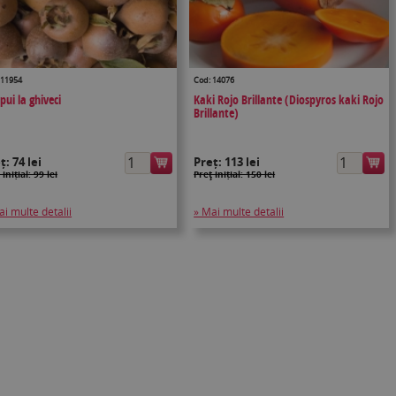
 11954
Cod: 14076
pui la ghiveci
Kaki Rojo Brillante (Diospyros kaki Rojo
Brillante)
eț:
74 lei
Preț:
113 lei
 inițial: 99 lei
Preţ inițial: 150 lei
ai multe detalii
» Mai multe detalii