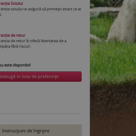
anția Soiului
anția soiului te asigură că primești exact ce ai
s.
anție de retur
anția de retur îți oferă libertatea de a
păra fără riscuri.
 este disponibil
Adaugă in lista de preferinţe
Instrucţiuni de îngrijire