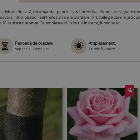
ctivitate ridicată, recomandat pentru livezi intensive. Pomul are vigoare medi
măvară. Intră pe rod în al treilea an de la plantare. Fructele pe care le pro
. Miezul este aromat. Se amplasează în locuri însorite, luminoase.
Perioadă de coacere
:
Amplasament:
•
•
•
•
sept
•
- sept
•
Lumină, soare
%