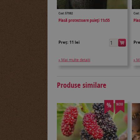
Cod: 57082
Cod:
Plasă protectoare puieţi 11x55
Pla
Preț:
11 lei
Pr
» Mai multe detalii
» M
Produse similare
%
NOU