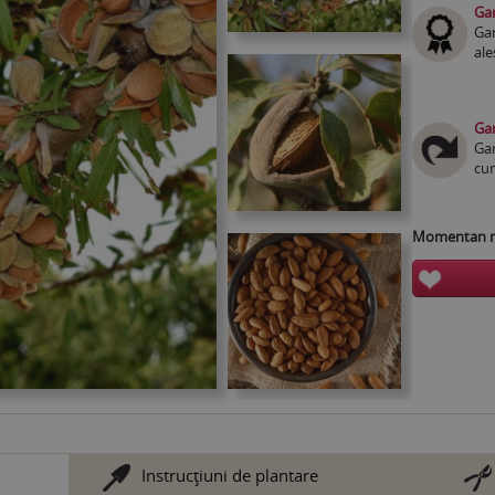
Gar
Gar
ale
Gar
Gar
cum
Momentan nu
Instrucţiuni de plantare