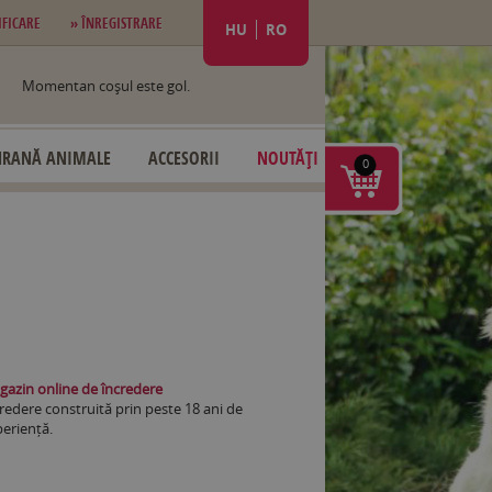
IFICARE
» ÎNREGISTRARE
HU
RO
Momentan coşul este gol.
HRANĂ ANIMALE
ACCESORII
NOUTĂȚI
0
azin online de încredere
redere construită prin peste 18 ani de
eriență.