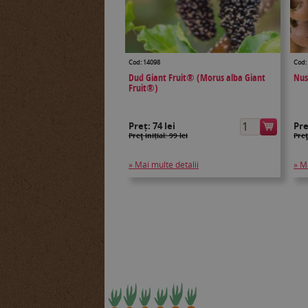
Cod: 14098
Cod:
Dud Giant Fruit® (Morus alba Giant
Nus
Fruit®)
Preț:
74 lei
Pr
Preţ inițial: 99 lei
Preţ
» Mai multe detalii
» M