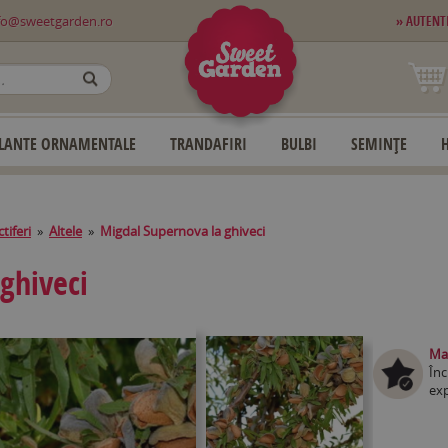
fo@sweetgarden.ro
» AUTENT
OK
LANTE ORNAMENTALE
TRANDAFIRI
BULBI
SEMINȚE
tiferi
»
Altele
»
Migdal Supernova la ghiveci
ghiveci
Mag
Înc
exp