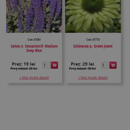
Cod: 47581
Cod: 47773
Salvia n. Sensation® Medium
Echinacea p. Green Jewel
Deep Blue
Preț:
19 lei
Preț:
29 lei
Preţ inițial: 25 lei
Preţ inițial: 39 lei
» Mai multe detalii
» Mai multe detalii