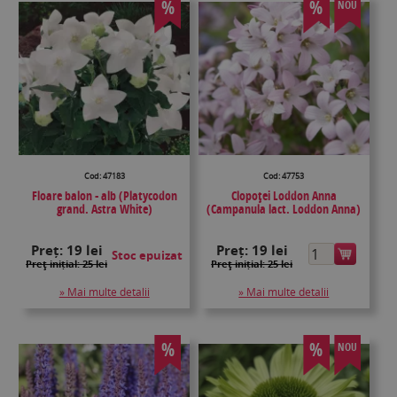
%
%
NOU
Cod: 47183
Cod: 47753
Floare balon - alb (Platycodon
Clopoţei Loddon Anna
grand. Astra White)
(Campanula lact. Loddon Anna)
Preț:
19 lei
Preț:
19 lei
Stoc epuizat
Preţ inițial: 25 lei
Preţ inițial: 25 lei
» Mai multe detalii
» Mai multe detalii
%
%
NOU