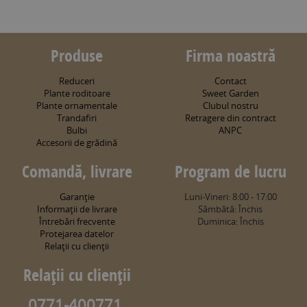
Produse
Firma noastră
Reduceri
Contact
Plante roditoare
Sweet Garden
Plante ornamentale
Clubul nostru
Trandafiri
Retragere din contract
Bulbi
ANPC
Accesorii de grădină
Comandă, livrare
Program de lucru
Garanţie
Luni-Vineri: 8:00 - 17:00
Informaţii de livrare
Sâmbătă: Închis
Întrebări frecvente
Duminica: Închis
Protejarea datelor
Relaţii cu clienţii
Relaţii cu clienţii
0771-400771,