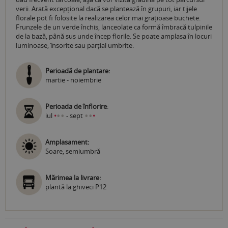
verii. Arată excepțional dacă se plantează în grupuri, iar tijele
florale pot fi folosite la realizarea celor mai grațioase buchete.
Frunzele de un verde închis, lanceolate ca formă îmbracă tulpinile
de la bază, până sus unde încep florile. Se poate amplasa în locuri
luminoase, însorite sau parțial umbrite.
Perioadă de plantare:
martie - noiembrie
Perioada de înflorire
:
•
•
•
•
iul
•
- sept
•
Amplasament:
Soare, semiumbră
Mărimea la livrare:
plantă la ghiveci P12