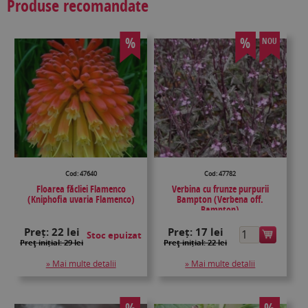
Produse recomandate
%
%
NOU
Cod: 47640
Cod: 47782
Floarea făcliei Flamenco
Verbina cu frunze purpurii
(Kniphofia uvaria Flamenco)
Bampton (Verbena off.
Bampton)
Preț:
22 lei
Preț:
17 lei
Stoc epuizat
Preţ inițial: 29 lei
Preţ inițial: 22 lei
» Mai multe detalii
» Mai multe detalii