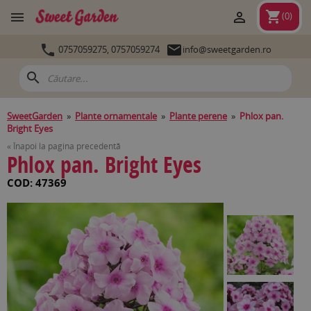
shopping_cart


(
0
)


0757059275,
0757059274
info@sweetgarden.ro
search
SweetGarden
»
Plante ornamentale
»
Plante perene
»
Phlox pan.
Bright Eyes
« Înapoi la pagina precedentă
Phlox pan. Bright Eyes
COD: 47369