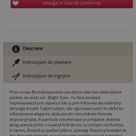
Adaugă in lista de preferinţe
Descriere
Instrucţiuni de plantare
Instrucţiuni de îngrijire
Phox-ul sau Brumăreaua este una dintre cele mai iubite plante
perene, iar acest soi - Bright Eyes - nu face excepție.
Impresionează prin aspectul său și prin înflorirea abundentă și
de lungă durată. Tulpini subțiri, dar viguroase susțin în vârful lor
inflorescențe elegante, alcătuite din nenumărate floricele
dispuse grupat, în panicule voluminoase și compacte. Acestea
atrag atenția printr-o nuanță fină de roz, cu ochișori roz-fuchsia
în centru. Emană un parfum plăcut, dulceag. Fluturii și bondarii le
dau frecvent târcoale, așa că vor vizita grădina pe tot parcursul