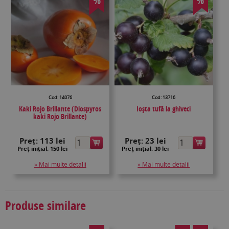
%
%
Cod: 14076
Cod: 13716
Kaki Rojo Brillante (Diospyros
Ioşta tufă la ghiveci
kaki Rojo Brillante)
Preț:
113 lei
Preț:
23 lei
Preţ inițial: 150 lei
Preţ inițial: 30 lei
» Mai multe detalii
» Mai multe detalii
Produse similare