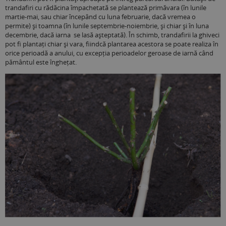
trandafiri cu rădăcina împachetată se plantează primăvara (în lunile
martie-mai, sau chiar începând cu luna februarie, dacă vremea o
permite) şi toamna (în lunile septembrie-noiembrie, și chiar și în luna
decembrie, dacă iarna se lasă așteptată). În schimb, trandafirii la ghiveci
pot fi plantați chiar și vara, fiindcă plantarea acestora se poate realiza în
orice perioadă a anului, cu excepția perioadelor geroase de iarnă când
pământul este înghețat.