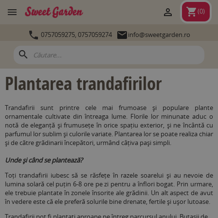
shopping_cart


(
0
)


0757059275,
0757059274
info@sweetgarden.ro
search
Plantarea trandafirilor
Trandafirii sunt printre cele mai frumoase și populare plante
ornamentale cultivate din întreaga lume. Florile lor minunate aduc o
notă de eleganță și frumusețe în orice spațiu exterior, și ne încântă cu
parfumul lor sublim și culorile variate. Plantarea lor se poate realiza chiar
și de către grădinarii începători, urmând câțiva pași simpli.
Unde și când se plantează?
Toți trandafirii iubesc să se răsfețe în razele soarelui și au nevoie de
lumina solară cel puțin 6-8 ore pe zi pentru a înflori bogat. Prin urmare,
ele trebuie plantate în zonele însorite ale grădinii. Un alt aspect de avut
în vedere este că ele preferă solurile bine drenate, fertile și ușor lutoase.
Trandafirii pot fi plantaţi aproape pe întreg parcursul anului. Butașii de