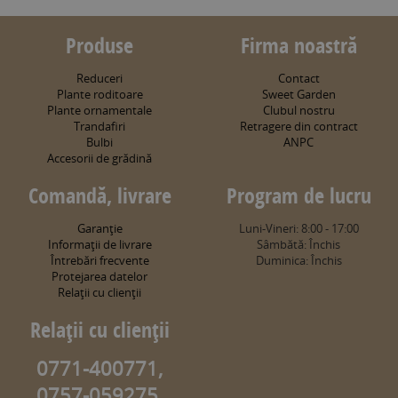
Produse
Firma noastră
Reduceri
Contact
Plante roditoare
Sweet Garden
Plante ornamentale
Clubul nostru
Trandafiri
Retragere din contract
Bulbi
ANPC
Accesorii de grădină
Comandă, livrare
Program de lucru
Garanţie
Luni-Vineri: 8:00 - 17:00
Informaţii de livrare
Sâmbătă: Închis
Întrebări frecvente
Duminica: Închis
Protejarea datelor
Relaţii cu clienţii
Relaţii cu clienţii
0771-400771,
0757-059275,