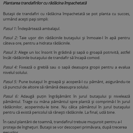
Plantarea trandafirilor cu rădăcina împachetată
Butașii de trandafiri cu rădăcina împachetată se pot planta cu succes,
urmând acești pași simpli:
Pasul 1:
Îndepărtează ambalajul.
Pasul 2:
Taie ușor din rădăcinile butașului și înmoaie-l în apă pentru
câteva ore, pentru a hidrata rădăcinile.
Pasul 3:
Alege un loc însorit în grădină și sapă o groapă potrivită, astfel
încât rădăcinile butașului de trandafir să încapă comod.
Pasul 4:
Fixează o greblă sau o sapă deasupra gropii pentru a evalua
nivelul solului.
Pasul 5:
Pune butașul în groapă și acoperă-l cu pământ, asigurându-te
că punctul de altoire să rămână deasupra solului.
Pasul 6:
Adaugă puțin îngrășământ în jurul butașului și nivelează
pământul. Trage cu mâna pământul spre plantă şi comprimă-l în jurul
rădăcinilor, acoperindu-le bine. Nu călca pământul în jurul butașului
pentru că există pericolul să rănești rădăcinile. La final, udă bine.
În cazul plantării de toamnă, trandafirul trebuie mușuroit pentru a-l
proteja de îngheţuri. Butașii se vor descoperi primăvara, după trecerea
gerurilor.