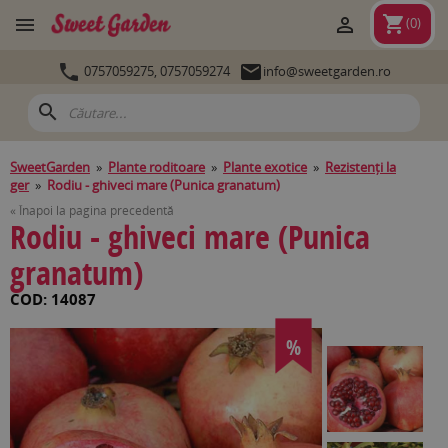
shopping_cart


(
0
)


0757059275,
0757059274
info@sweetgarden.ro
search
SweetGarden
»
Plante roditoare
»
Plante exotice
»
Rezistenți la
ger
»
Rodiu - ghiveci mare (Punica granatum)
« Înapoi la pagina precedentă
Rodiu - ghiveci mare (Punica
granatum)
COD: 14087
%