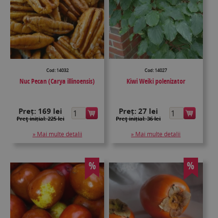
Cod: 14032
Cod: 14027
Nuc Pecan (Carya illinoensis)
Kiwi Weiki polenizator
Preț:
169 lei
Preț:
27 lei
Preţ inițial: 225 lei
Preţ inițial: 36 lei
» Mai multe detalii
» Mai multe detalii
%
%