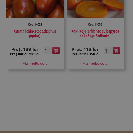
Cod: 14025
Cod: 14076
Curmal chinezesc (Ziziphus
Kaki Rojo Brillante (Diospyros
jujuba)
kaki Rojo Brillante)
Preț:
139 lei
Preț:
113 lei
Preţ inițial: 185 lei
Preţ inițial: 150 lei
» Mai multe detalii
» Mai multe detalii