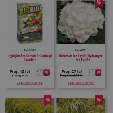
%
Cod: 51022
Cod: 42251
Îngrășământ Compo BIO arbuști
Hortensia Ice Boy® (Hydrangea
fructiferi
m. Ice Boy®)
Preț:
48 lei
Preț:
27 lei
Preţ inițial: 36 lei
Preț/kg: 64 lei
» Mai multe detalii
» Mai multe detalii
%
%