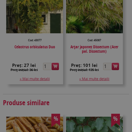
Cod: 43077
Cod: 45087
Celastrus orbiculatus Duo
Arțar japonez Dissectum (Acer
pal. Dissectum)
Preț:
27 lei
Preț:
101 lei
Preţ inițial: 36 lei
Preţ inițial: 135 lei
» Mai multe detalii
» Mai multe detalii
Produse similare
%
%