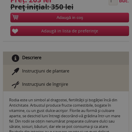
buc.
Preţ inițial: 350 lei
Adaugă in coş
Adaugă in lista de preferinţe
Descriere
Instrucţiuni de plantare
Instrucţiuni de îngrijire
Rodia este un simbol al dragostei, fertilităţii şi bogăţiei încă din
Antichitate. Arbustul produce fructe comestibile, bogate în
vitamine, cu un gust dulce-acrişor. Florile au formă şi culoare
aparte, se deschid luni întregi decorând-vă grădina într-un mare
fel. Din rodii se obțin nenumărat preparate culinare dulci sau
sărate, sosuri, băuturi, dar ele se pot consuma și ca atare.
Boabele din interior au o savoare aparte și un gust delicat,