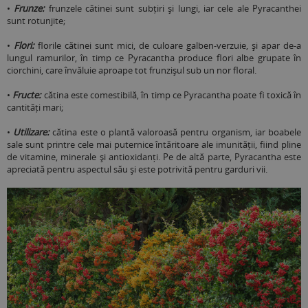
•
Frunze:
frunzele cătinei sunt subțiri și lungi, iar cele ale Pyracanthei
sunt rotunjite;
•
Flori:
florile cătinei sunt mici, de culoare galben-verzuie, și apar de-a
lungul ramurilor, în timp ce Pyracantha produce flori albe grupate în
ciorchini, care învăluie aproape tot frunzișul sub un nor floral.
•
Fructe:
cătina este comestibilă, în timp ce Pyracantha poate fi toxică în
cantități mari;
•
Utilizare:
cătina este o plantă valoroasă pentru organism, iar boabele
sale sunt printre cele mai puternice întăritoare ale imunității, fiind pline
de vitamine, minerale și antioxidanți. Pe de altă parte, Pyracantha este
apreciată pentru aspectul său și este potrivită pentru garduri vii.