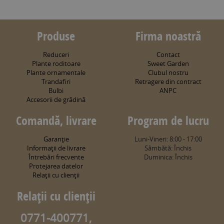
Produse
Firma noastră
Reduceri
Contact
Plante roditoare
Sweet Garden
Plante ornamentale
Clubul nostru
Trandafiri
Retragere din contract
Bulbi
ANPC
Accesorii de grădină
Comandă, livrare
Program de lucru
Garanţie
Luni-Vineri: 8:00 - 17:00
Informaţii de livrare
Sâmbătă: Închis
Întrebări frecvente
Duminica: Închis
Protejarea datelor
Relaţii cu clienţii
Relaţii cu clienţii
0771-400771,