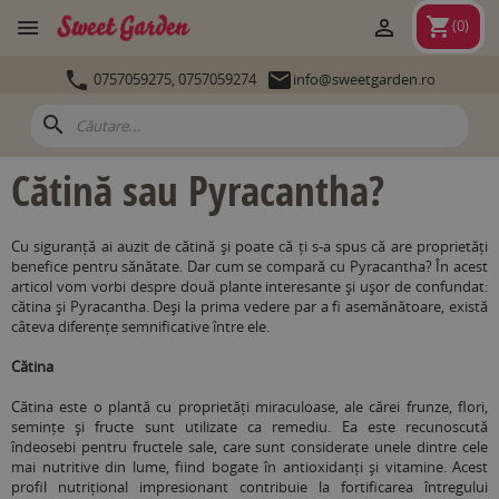
shopping_cart


(
0
)


0757059275,
0757059274
info@sweetgarden.ro
search
Cătină sau Pyracantha?
Cu siguranță ai auzit de cătină și poate că ți s-a spus că are proprietăți
benefice pentru sănătate. Dar cum se compară cu Pyracantha? În acest
articol vom vorbi despre două plante interesante și ușor de confundat:
cătina și Pyracantha. Deși la prima vedere par a fi asemănătoare, există
câteva diferențe semnificative între ele.
Cătina
Cătina este o plantă cu proprietăți miraculoase, ale cărei frunze, flori,
semințe și fructe sunt utilizate ca remediu. Ea este recunoscută
îndeosebi pentru fructele sale, care sunt considerate unele dintre cele
mai nutritive din lume, fiind bogate în antioxidanți și vitamine. Acest
profil nutrițional impresionant contribuie la fortificarea întregului