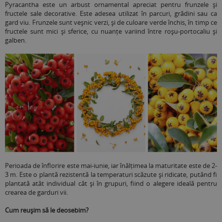
Pyracantha este un arbust ornamental apreciat pentru frunzele și
fructele sale decorative. Este adesea utilizat în parcuri, grădini sau ca
gard viu. Frunzele sunt veșnic verzi, și de culoare verde închis, în timp ce
fructele sunt mici și sferice, cu nuanțe variind între roșu-portocaliu și
galben.
Perioada de înflorire este mai-iunie, iar înălțimea la maturitate este de 2-
3 m. Este o plantă rezistentă la temperaturi scăzute și ridicate, putând fi
plantată atât individual cât și în grupuri, fiind o alegere ideală pentru
crearea de garduri vii.
Cum reușim să le deosebim?