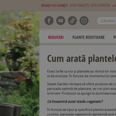
RELAŢII CU CLIENŢII
0757-059275, 0757-059274
in
REDUCERI
PLANTE RODITOARE
P
Cum arată plantele
Exact la fel ca noi și plantele au ritmul lor no
ei de evoluție. În funcție de momentul la care 
Sweet Garden dorește să ofere produse de cal
perioada optimă de plantare, iar noi știm exac
la livrare. Produsul va ajunge la dumneavoast
Ce înseamnă acest stadiu vegetativ?
În funcție de tipul și specificul plantei aceast
cuvinte, perioada vegetativă reprezintă acel i