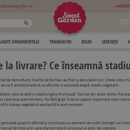
fo@sweetgarden.ro
» AUTENT
OK
LANTE ORNAMENTALE
TRANDAFIRI
BULBI
SEMINȚE
 la livrare? Ce înseamnă stadiu
rmal de dezvoltare. Înainte să fie mari au fost și ele odată mici. Unele cresc ma
ea va fi achiziționată se va afla într-o anumită etapă, stadiu vegetativ.
itate, care să aibă o viață lungă și frumoasă. Tocmai din acest motiv, fieca
t care este acel moment, fiți fără grijă. Însă un aspect important care trebuie
ră în starea vegetativă existentă la acel moment.
ă perioadă poate fi diferită și constituie un element de ordin biologic ce îi este
nterval de timp prin care planta trece în procesul ei activ de creștere.