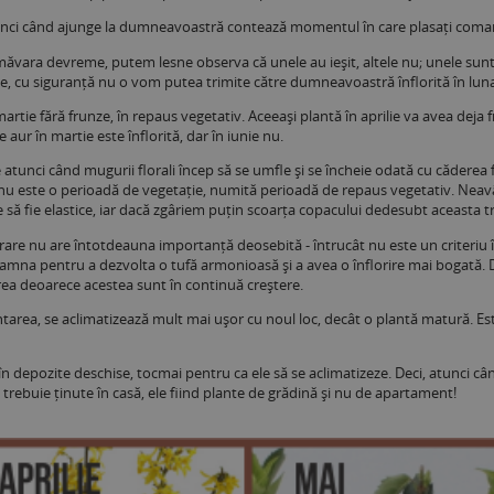
 atunci când ajunge la dumneavoastră contează momentul în care plasați coma
ăvara devreme, putem lesne observa că unele au ieșit, altele nu; unele sunt 
ie, cu siguranță nu o vom putea trimite către dumneavoastră înflorită în lun
rtie fără frunze, în repaus vegetativ. Aceeași plantă în aprilie va avea deja f
e aur în martie este înflorită, dar în iunie nu.
 atunci când mugurii florali încep să se umfle și se încheie odată cu căderea f
e nu este o perioadă de vegetație, numită perioadă de repaus vegetativ. Neavâ
 să fie elastice, iar dacă zgâriem puțin scoarța copacului dedesubt aceasta tr
are nu are întotdeauna importanță deosebită - întrucât nu este un criteriu în 
amna pentru a dezvolta o tufă armonioasă și a avea o înflorire mai bogată
rarea deoarece acestea sunt în continuă creștere.
area, se aclimatizează mult mai ușor cu noul loc, decât o plantă matură. Este 
în depozite deschise, tocmai pentru ca ele să se aclimatizeze. Deci, atunci 
trebuie ținute în casă, ele fiind plante de grădină și nu de apartament!