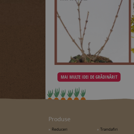
MAI MULTE IDEI DE GRĂDINĂRIT
Produse
Reduceri
Trandafiri