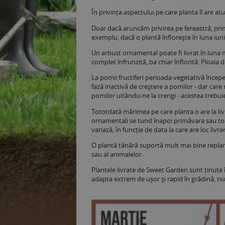
În privința aspectului pe care planta îl are
Doar dacă aruncăm privirea pe fereastră, prim
exemplu, dacă o plantă înflorește în luna iun
Un arbust ornamental poate fi livrat în luna ma
complet înfrunzită, ba chiar înflorită. Ploaia d
La pomii fructiferi perioada vegetativă începe
fază inactivă de creștere a pomilor - dar car
pomilor uitându-ne la crengi - acestea trebuie
Tototdată mărimea pe care planta o are la livr
ornamentali se tund înapoi primăvara sau to
variază, în funcție de data la care are loc liv
O plantă tânără suportă mult mai bine replant
sau al animalelor.
Plantele livrate de Sweet Garden sunt ținute 
adapta extrem de ușor și rapid în grădină, nu 