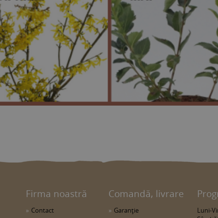
Firma noastră
Comandă, livrare
Prog
Contact
Garanţie
Luni-Vin