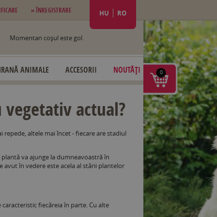
IFICARE
» ÎNREGISTRARE
HU
RO
Momentan coşul este gol.
HRANĂ ANIMALE
ACCESORII
NOUTĂȚI
0
 vegetativ actual?
i repede, altele mai încet - fiecare are stadiul
re plantă va ajunge la dumneavoastră în
 avut în vedere este acela al stării plantelor
 caracteristic fiecăreia în parte. Cu alte