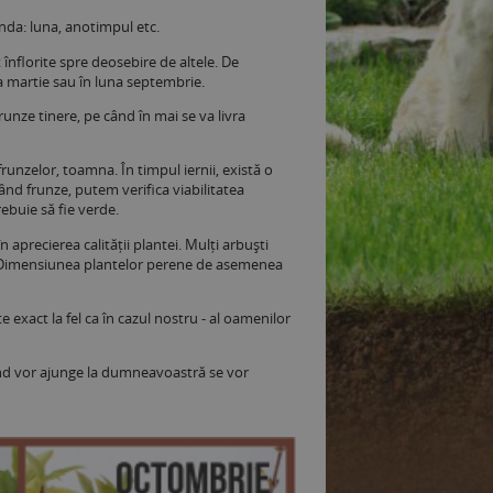
nda: luna, anotimpul etc.
înflorite spre deosebire de altele. De
a martie sau în luna septembrie.
runze tinere, pe când în mai se va livra
runzelor, toamna. În timpul iernii, există o
nd frunze, putem verifica viabilitatea
ebuie să fie verde.
aprecierea calității plantei. Mulți arbuști
. Dimensiunea plantelor perene de asemenea
exact la fel ca în cazul nostru - al oamenilor
când vor ajunge la dumneavoastră se vor