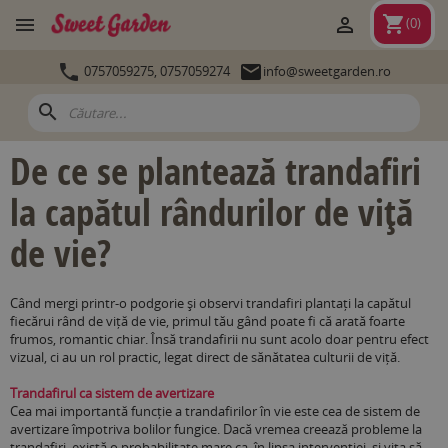
shopping_cart


(
0
)


0757059275,
0757059274
info@sweetgarden.ro
search
De ce se plantează trandafiri
la capătul rândurilor de viță
de vie?
Când mergi printr-o podgorie și observi trandafiri plantați la capătul
fiecărui rând de viță de vie, primul tău gând poate fi că arată foarte
frumos, romantic chiar. Însă trandafirii nu sunt acolo doar pentru efect
vizual, ci au un rol practic, legat direct de sănătatea culturii de viță.
Trandafirul ca sistem de avertizare
Cea mai importantă funcție a trandafirilor în vie este cea de sistem de
avertizare împotriva bolilor fungice. Dacă vremea creează probleme la
trandafiri, există o probabilitate mare ca, în lipsa intervenției, și vița să