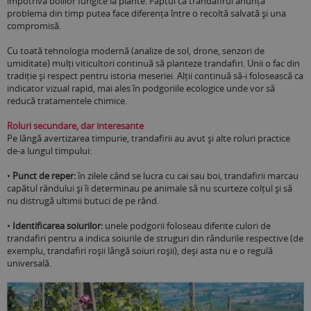
împotriva bolilor fungice la plante. Faptul că trandafirul anunța
problema din timp putea face diferența între o recoltă salvată și una
compromisă.
Cu toată tehnologia modernă (analize de sol, drone, senzori de
umiditate) mulți viticultori continuă să planteze trandafiri. Unii o fac din
tradiție și respect pentru istoria meseriei. Alții continuă să-i folosească ca
indicator vizual rapid, mai ales în podgoriile ecologice unde vor să
reducă tratamentele chimice.
Roluri secundare, dar interesante
Pe lângă avertizarea timpurie, trandafirii au avut și alte roluri practice
de-a lungul timpului:
•
Punct de reper:
în zilele când se lucra cu cai sau boi, trandafirii marcau
capătul rândului și îi determinau pe animale să nu scurteze colțul și să
nu distrugă ultimii butuci de pe rând.
•
Identificarea soiurilor:
unele podgorii foloseau diferite culori de
trandafiri pentru a indica soiurile de struguri din rândurile respective (de
exemplu, trandafiri roșii lângă soiuri roșii), deși asta nu e o regulă
universală.