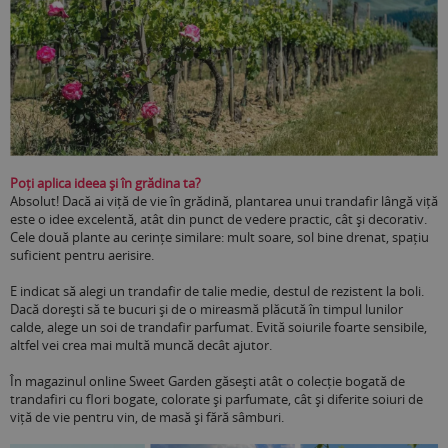
Poți aplica ideea și în grădina ta?
Absolut! Dacă ai viță de vie în grădină, plantarea unui trandafir lângă viță
este o idee excelentă, atât din punct de vedere practic, cât și decorativ.
Cele două plante au cerințe similare: mult soare, sol bine drenat, spațiu
suficient pentru aerisire.
E indicat să alegi un trandafir de talie medie, destul de rezistent la boli.
Dacă dorești să te bucuri și de o mireasmă plăcută în timpul lunilor
calde, alege un soi de trandafir parfumat. Evită soiurile foarte sensibile,
altfel vei crea mai multă muncă decât ajutor.
În magazinul online Sweet Garden găsești atât o colecție bogată de
trandafiri cu flori bogate, colorate și parfumate, cât și diferite soiuri de
viță de vie pentru vin, de masă și fără sâmburi.