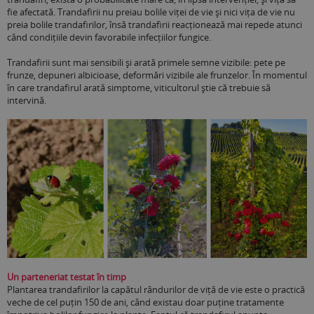
fie afectată. Trandafirii nu preiau bolile viței de vie și nici vița de vie nu
preia bolile trandafirilor, însă trandafirii reacționează mai repede atunci
când condițiile devin favorabile infecțiilor fungice.
Trandafirii sunt mai sensibili și arată primele semne vizibile: pete pe
frunze, depuneri albicioase, deformări vizibile ale frunzelor. În momentul
în care trandafirul arată simptome, viticultorul știe că trebuie să
intervină.
Un parteneriat testat în timp
Plantarea trandafirilor la capătul rândurilor de viță de vie este o practică
veche de cel puțin 150 de ani, când existau doar puține tratamente