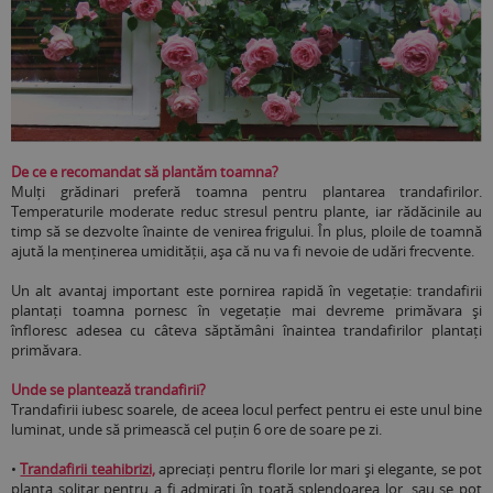
De ce e recomandat să plantăm toamna?
Mulți grădinari preferă toamna pentru plantarea trandafirilor.
Temperaturile moderate reduc stresul pentru plante, iar rădăcinile au
timp să se dezvolte înainte de venirea frigului. În plus, ploile de toamnă
ajută la menținerea umidității, așa că nu va fi nevoie de udări frecvente.
Un alt avantaj important este pornirea rapidă în vegetație: trandafirii
plantați toamna pornesc în vegetație mai devreme primăvara și
înfloresc adesea cu câteva săptămâni înaintea trandafirilor plantați
primăvara.
Unde se plantează trandafirii?
Trandafirii iubesc soarele, de aceea locul perfect pentru ei este unul bine
luminat, unde să primească cel puțin 6 ore de soare pe zi.
•
Trandafirii teahibrizi,
apreciați pentru florile lor mari și elegante, se pot
planta solitar pentru a fi admirați în toată splendoarea lor, sau se pot