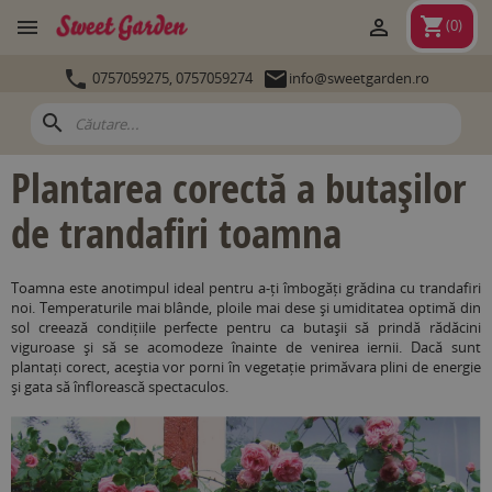
shopping_cart


(
0
)


0757059275,
0757059274
info@sweetgarden.ro
search
Plantarea corectă a butașilor
de trandafiri toamna
Toamna este anotimpul ideal pentru a-ți îmbogăți grădina cu trandafiri
noi. Temperaturile mai blânde, ploile mai dese și umiditatea optimă din
sol creează condițiile perfecte pentru ca butașii să prindă rădăcini
viguroase și să se acomodeze înainte de venirea iernii. Dacă sunt
plantați corect, aceștia vor porni în vegetație primăvara plini de energie
și gata să înflorească spectaculos.