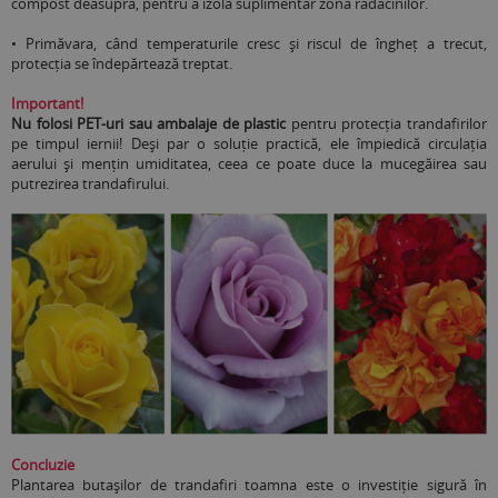
compost deasupra, pentru a izola suplimentar zona rădăcinilor.
•
Primăvara, când temperaturile cresc și riscul de îngheț a trecut,
protecția se îndepărtează treptat.
Important!
Nu folosi PET-uri sau ambalaje de plastic
pentru protecția trandafirilor
pe timpul iernii! Deși par o soluție practică, ele împiedică circulația
aerului și mențin umiditatea, ceea ce poate duce la mucegăirea sau
putrezirea trandafirului.
Concluzie
Plantarea butașilor de trandafiri toamna este o investiție sigură în