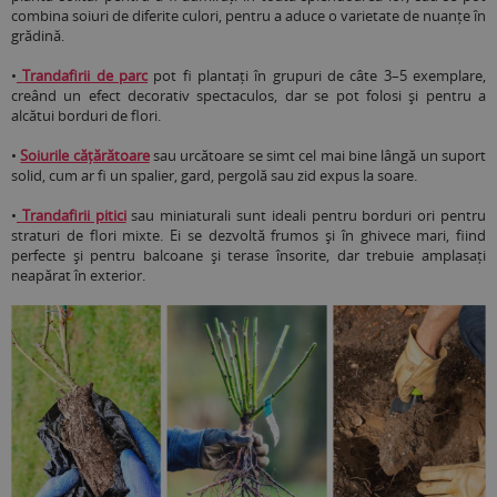
combina soiuri de diferite culori, pentru a aduce o varietate de nuanțe în
grădină.
•
Trandafirii de parc
pot fi plantați în grupuri de câte 3–5 exemplare,
creând un efect decorativ spectaculos, dar se pot folosi și pentru a
alcătui borduri de flori.
•
Soiurile cățărătoare
sau urcătoare se simt cel mai bine lângă un suport
solid, cum ar fi un spalier, gard, pergolă sau zid expus la soare.
•
Trandafirii pitici
sau miniaturali sunt ideali pentru borduri ori pentru
straturi de flori mixte. Ei se dezvoltă frumos și în ghivece mari, fiind
perfecte și pentru balcoane și terase însorite, dar trebuie amplasați
neapărat în exterior.