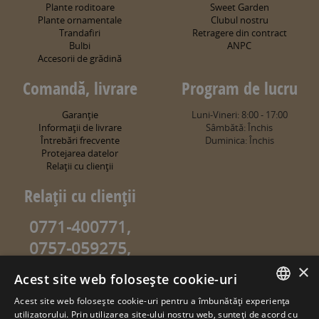
Plante roditoare
Sweet Garden
Plante ornamentale
Clubul nostru
Trandafiri
Retragere din contract
Bulbi
ANPC
Accesorii de grădină
Comandă, livrare
Program de lucru
Garanţie
Luni-Vineri: 8:00 - 17:00
Informaţii de livrare
Sâmbătă: Închis
Întrebări frecvente
Duminica: Închis
Protejarea datelor
Relaţii cu clienţii
Relaţii cu clienţii
0771-400771,
0757-059275,
0757-059274
×
Acest site web folosește cookie-uri
info@sweetgarden.ro
Acest site web folosește cookie-uri pentru a îmbunătăți experiența
ROMANIAN
utilizatorului. Prin utilizarea site-ului nostru web, sunteți de acord cu