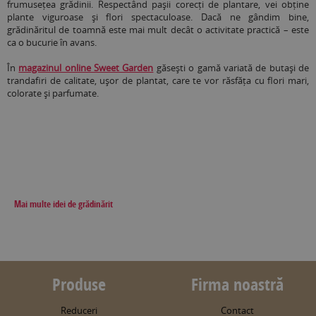
frumusețea grădinii. Respectând pașii corecți de plantare, vei obține
plante viguroase și flori spectaculoase. Dacă ne gândim bine,
grădinăritul de toamnă este mai mult decât o activitate practică – este
ca o bucurie în avans.
În
magazinul online Sweet Garden
găsești o gamă variată de butași de
trandafiri de calitate, ușor de plantat, care te vor răsfăța cu flori mari,
colorate și parfumate.
Mai multe idei de grădinărit
Produse
Firma noastră
Reduceri
Contact