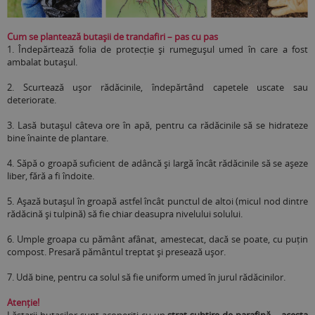
Cum se plantează butașii de trandafiri – pas cu pas
1.
Îndepărtează folia de protecție și rumegușul umed în care a fost
ambalat butașul.
2.
Scurtează ușor rădăcinile, îndepărtând capetele uscate sau
deteriorate.
3.
Lasă butașul câteva ore în apă, pentru ca rădăcinile să se hidrateze
bine înainte de plantare.
4.
Săpă o groapă suficient de adâncă și largă încât rădăcinile să se așeze
liber, fără a fi îndoite.
5.
Așază butașul în groapă astfel încât punctul de altoi (micul nod dintre
rădăcină și tulpină) să fie chiar deasupra nivelului solului.
6.
Umple groapa cu pământ afânat, amestecat, dacă se poate, cu puțin
compost. Presară pământul treptat și presează ușor.
7.
Udă bine, pentru ca solul să fie uniform umed în jurul rădăcinilor.
Atenție!