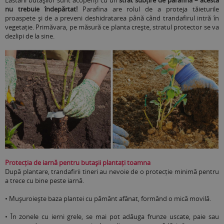
Lăstarii butașilor sunt acoperiți cu un
strat subțire de parafină – acesta
nu trebuie îndepărtat!
Parafina are rolul de a proteja tăieturile
proaspete și de a preveni deshidratarea până când trandafirul intră în
vegetație. Primăvara, pe măsură ce planta crește, stratul protector se va
dezlipi de la sine.
Protecția de iarnă pentru butașii plantați toamna
După plantare, trandafirii tineri au nevoie de o protecție minimă pentru
a trece cu bine peste iarnă.
•
Mușuroiește baza plantei cu pământ afânat, formând o mică movilă.
•
În zonele cu ierni grele, se mai pot adăuga frunze uscate, paie sau