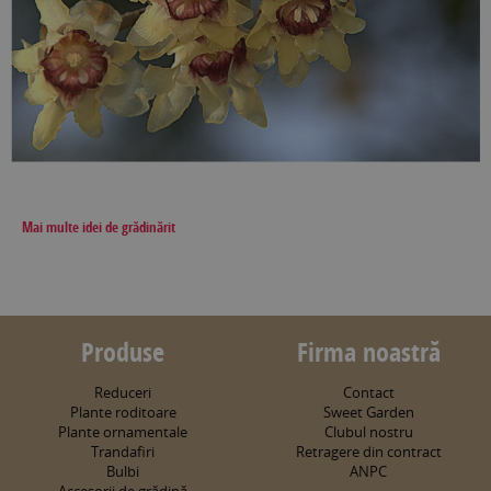
Mai multe idei de grădinărit
Produse
Firma noastră
Reduceri
Contact
Plante roditoare
Sweet Garden
Plante ornamentale
Clubul nostru
Trandafiri
Retragere din contract
Bulbi
ANPC
Accesorii de grădină