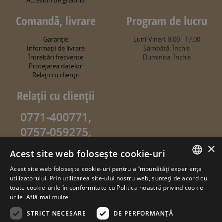
Comandă, livrare
Program de lucru
Garanţie
Luni-Vineri: 8:00 - 17:00
Informaţii de livrare
Sâmbătă: Închis
Întrebări frecvente
Duminica: Închis
Protejarea datelor
Relaţii cu clienţii
Relaţii cu clienţii
0771-400771,
0757-059275,
0757-059274
×
Acest site web folosește cookie-uri
info@sweetgarden.ro
Acest site web folosește cookie-uri pentru a îmbunătăți experiența
ROMANIAN
utilizatorului. Prin utilizarea site-ului nostru web, sunteți de acord cu
© copyright 2026. sweetgarden.ro
toate cookie-urile în conformitate cu Politica noastră privind cookie-
HUNGARIAN
urile.
Află mai multe
Toate drepturile rezervate. Reproducerea integrală sau parţială a
textelor sau a ilustraţiilor din orice pagină a site-ului
STRICT NECESARE
DE PERFORMANȚĂ
www.sweetgarden.ro este posibilă numai cu acordul prealabil