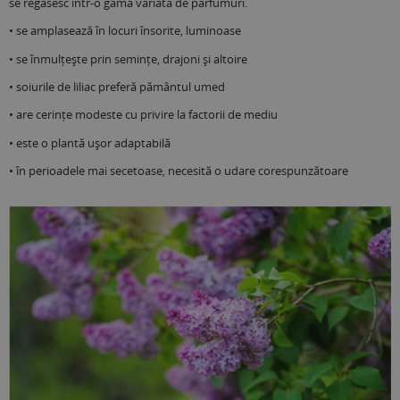
se regăsesc într-o gamă variată de parfumuri.
• se amplasează în locuri însorite, luminoase
• se înmulțește prin semințe, drajoni și altoire
• soiurile de liliac preferă pământul umed
• are cerințe modeste cu privire la factorii de mediu
• este o plantă ușor adaptabilă
• în perioadele mai secetoase, necesită o udare corespunzătoare