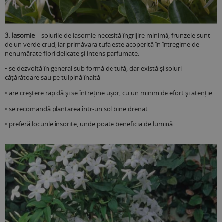
3. Iasomie
– soiurile de iasomie necesită îngrijire minimă, frunzele sunt
de un verde crud, iar primăvara tufa este acoperită în întregime de
nenumărate flori delicate și intens parfumate.
• se dezvoltă în general sub formă de tufă, dar există și soiuri
cățărătoare sau pe tulpină înaltă
• are creștere rapidă și se întreține ușor, cu un minim de efort și atenție
• se recomandă plantarea într-un sol bine drenat
• preferă locurile însorite, unde poate beneficia de lumină.