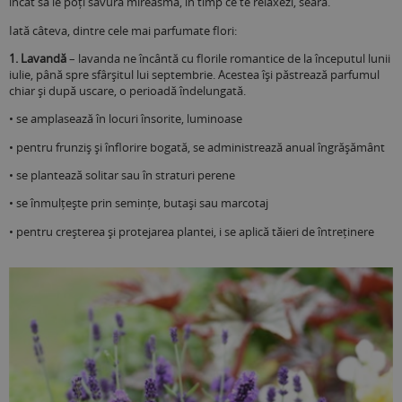
încât să le poți savura mireasma, în timp ce te relaxezi, seara.
Iată câteva, dintre cele mai parfumate flori:
1. Lavandă
– lavanda ne încântă cu florile romantice de la începutul lunii
iulie, până spre sfârșitul lui septembrie. Acestea își păstrează parfumul
chiar și după uscare, o perioadă îndelungată.
• se amplasează în locuri însorite, luminoase
• pentru frunziş şi înflorire bogată, se administrează anual îngrăşământ
• se plantează solitar sau în straturi perene
• se înmulțește prin semințe, butași sau marcotaj
• pentru creșterea și protejarea plantei, i se aplică tăieri de întreținere