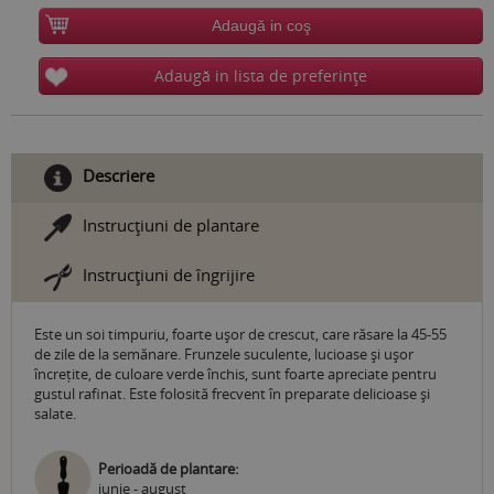
Adaugă in coş
Adaugă in lista de preferinţe
Descriere
Instrucţiuni de plantare
Instrucţiuni de îngrijire
Este un soi timpuriu, foarte ușor de crescut, care răsare la 45-55
de zile de la semănare. Frunzele suculente, lucioase și ușor
încrețite, de culoare verde închis, sunt foarte apreciate pentru
gustul rafinat. Este folosită frecvent în preparate delicioase și
salate.
Perioadă de plantare:
iunie - august