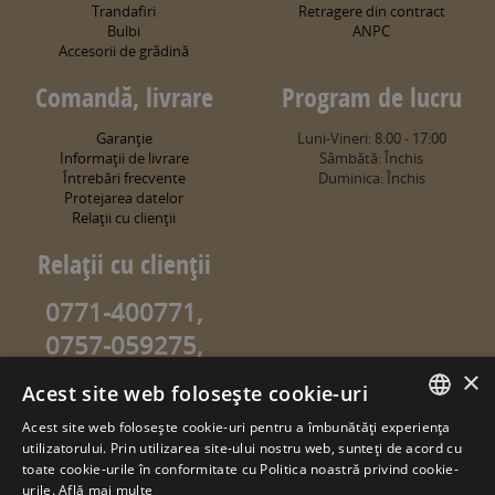
Trandafiri
Retragere din contract
Bulbi
ANPC
Accesorii de grădină
Comandă, livrare
Program de lucru
Garanţie
Luni-Vineri: 8:00 - 17:00
Informaţii de livrare
Sâmbătă: Închis
Întrebări frecvente
Duminica: Închis
Protejarea datelor
Relaţii cu clienţii
Relaţii cu clienţii
0771-400771,
0757-059275,
0757-059274
×
Acest site web folosește cookie-uri
info@sweetgarden.ro
Acest site web folosește cookie-uri pentru a îmbunătăți experiența
ROMANIAN
utilizatorului. Prin utilizarea site-ului nostru web, sunteți de acord cu
© copyright 2026. sweetgarden.ro
toate cookie-urile în conformitate cu Politica noastră privind cookie-
HUNGARIAN
urile.
Află mai multe
Toate drepturile rezervate. Reproducerea integrală sau parţială a