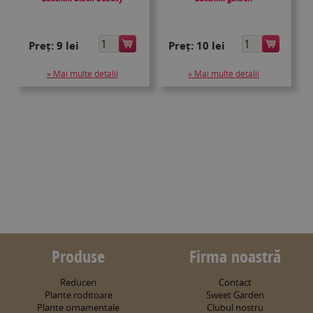
Preț:
9 lei
Preț:
10 lei
» Mai multe detalii
» Mai multe detalii
Produse
Firma noastră
Reduceri
Contact
Plante roditoare
Sweet Garden
Plante ornamentale
Clubul nostru