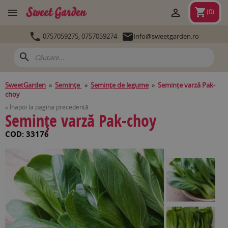
shopping_cart


(
0
)


0757059275,
0757059274
info@sweetgarden.ro
search
SweetGarden
»
Seminţe
»
Seminţe de legume
»
Semințe varză Pak-
choy
« Înapoi la pagina precedentă
Semințe varză Pak-choy
COD: 33176