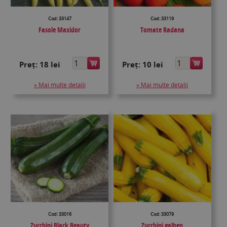
Cod: 33147
Cod: 33119
Fasole Maxidor
Tomate Radana
Preț:
18 lei
Preț:
10 lei
» Mai multe detalii
» Mai multe detalii
Cod: 33016
Cod: 33079
Zucchini Black Beauty
Zucchini galben