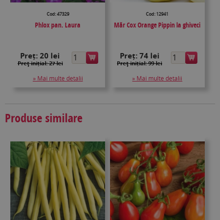
Cod: 47329
Cod: 12941
Phlox pan. Laura
Măr Cox Orange Pippin la ghiveci
Preț:
20 lei
Preț:
74 lei
Preţ inițial: 27 lei
Preţ inițial: 99 lei
» Mai multe detalii
» Mai multe detalii
Produse similare