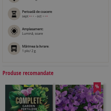
Perioadă de coacere
:
•
•
•
•
sept
•
- oct
•
Amplasament:
Lumină, soare
Mărimea la livrare:
1 plic/ 2 g.
Produse recomandate
%