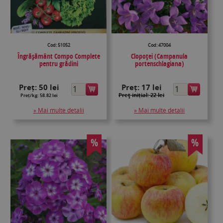
Cod: 51052
Cod: 47004
Îngrășământ Compo Complete
Clopoţei (Campanula
pentru grădini
portenschlagiana)
Preț:
50 lei
Preț:
17 lei
Preţ inițial: 22 lei
Preț/kg: 58.82 lei
» Mai multe detalii
» Mai multe detalii
%
%