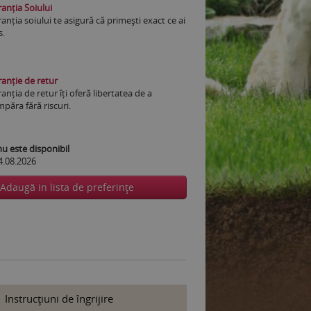
anția Soiului
anția soiului te asigură că primești exact ce ai
s.
anție de retur
anția de retur îți oferă libertatea de a
păra fără riscuri.
 este disponibil
4.08.2026
Adaugă in lista de preferinţe
Instrucţiuni de îngrijire