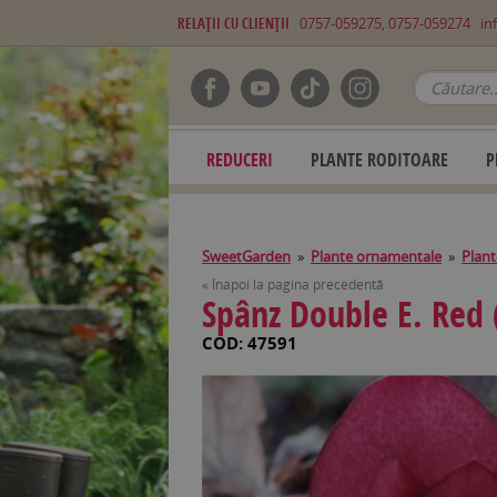
RELAŢII CU CLIENŢII
0757-059275, 0757-059274
in
REDUCERI
PLANTE RODITOARE
P
SweetGarden
»
Plante ornamentale
»
Plant
« Înapoi la pagina precedentă
Spânz Double E. Red 
COD: 47591