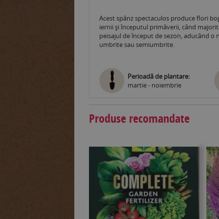
Acest spânz spectaculos produce flori bogat
iernii și începutul primăverii, când majori
peisajul de început de sezon, aducând o not
umbrite sau semiumbrite.
Perioadă de plantare:
martie - noiembrie
Produse recomandate