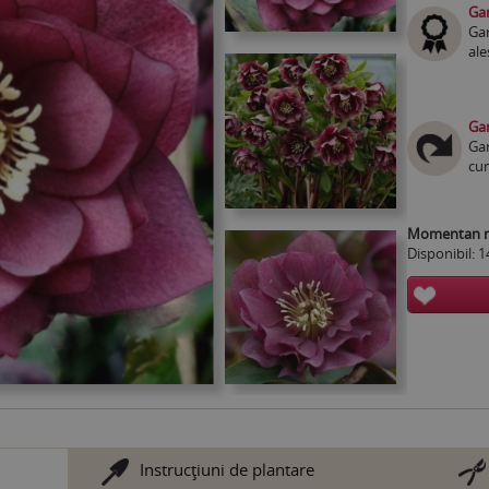
Gar
Gar
ale
Gar
Gar
cum
Momentan nu
Disponibil: 1
Instrucţiuni de plantare