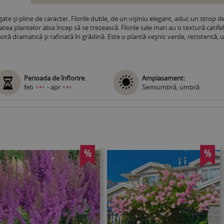
e și pline de caracter. Florile duble, de un vișiniu elegant, aduc un strop de 
tatea plantelor abia încep să se trezească. Florile sale mari au o textură catife
ă dramatică și rafinată în grădină. Este o plantă veșnic verde, rezistentă, ușo
Perioada de înflorire
:
Amplasament:
•
•
•
•
feb
•
- apr
•
Semiumbră, umbră
%
%