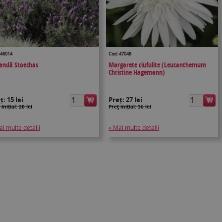
 46014
Cod: 47048
andă Stoechas
Margarete ciufulite (Leucanthemum
Christine Hagemann)
eț:
15 lei
Preț:
27 lei
 inițial: 20 lei
Preţ inițial: 36 lei
ai multe detalii
» Mai multe detalii