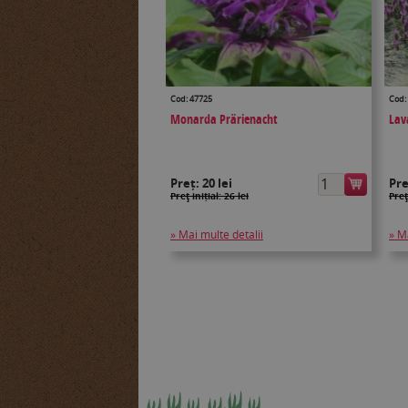
Cod: 47725
Cod:
Monarda Prärienacht
Lav
Preț:
20 lei
Pr
Preţ inițial: 26 lei
Preţ
» Mai multe detalii
» M