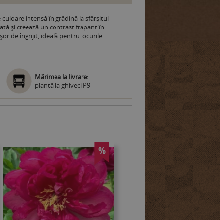
culoare intensă în grădină la sfârșitul
lată și creează un contrast frapant în
r de îngrijit, ideală pentru locurile
Mărimea la livrare:
plantă la ghiveci P9
%