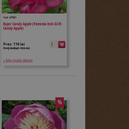
Cod: 47691
Bujor Candy Apple (Paeonia itoh GC®
Candy Apple)
Preț:
116 lei
Preţ inițial: 155 lei
» Mai multe detalii
%