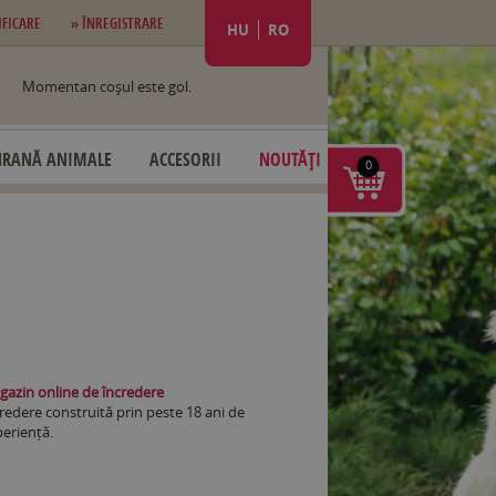
IFICARE
» ÎNREGISTRARE
HU
RO
Momentan coşul este gol.
HRANĂ ANIMALE
ACCESORII
NOUTĂȚI
0
azin online de încredere
redere construită prin peste 18 ani de
eriență.