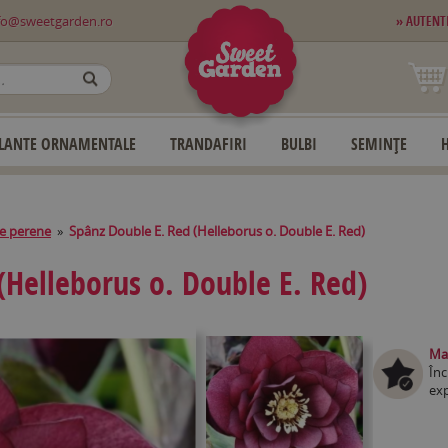
fo@sweetgarden.ro
» AUTENT
OK
LANTE ORNAMENTALE
TRANDAFIRI
BULBI
SEMINȚE
e perene
»
Spânz Double E. Red (Helleborus o. Double E. Red)
(Helleborus o. Double E. Red)
Mag
Înc
exp