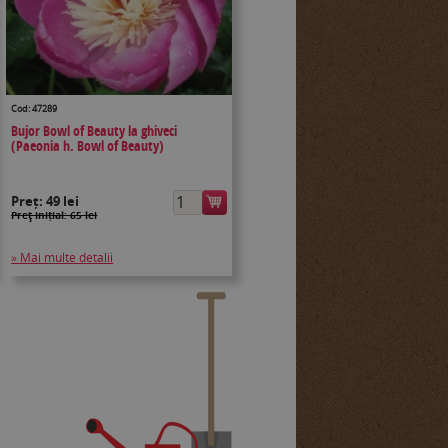
Cod: 47289
Bujor Bowl of Beauty la ghiveci
(Paeonia h. Bowl of Beauty)
Preț:
49 lei
Preţ inițial: 65 lei
» Mai multe detalii