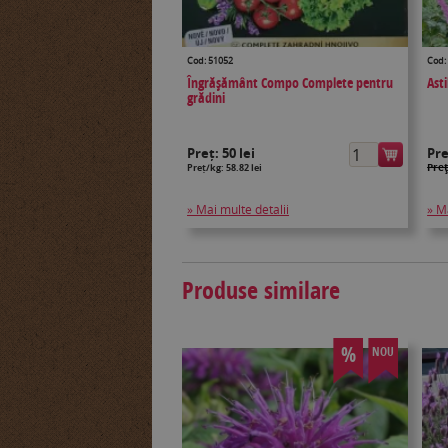
Cod: 51052
Cod:
Îngrășământ Compo Complete pentru
Asti
grădini
Preț:
50 lei
Pr
Preţ
Preț/kg: 58.82 lei
» Mai multe detalii
» M
Produse similare
%
NOU