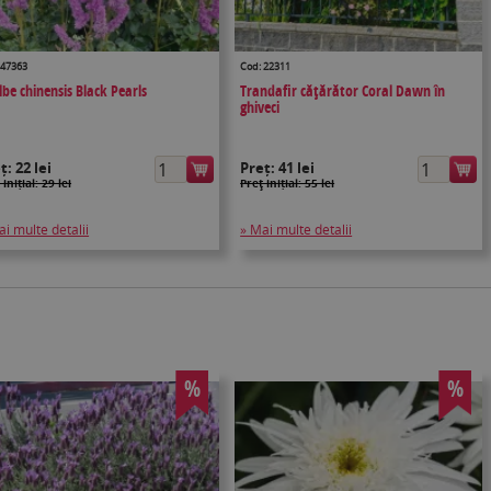
 47363
Cod: 22311
lbe chinensis Black Pearls
Trandafir căţărător Coral Dawn în
ghiveci
eț:
22 lei
Preț:
41 lei
 inițial: 29 lei
Preţ inițial: 55 lei
ai multe detalii
» Mai multe detalii
%
%