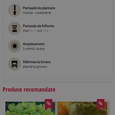
Perioadă de plantare:
martie - noiembrie
Perioada de înflorire
:
•
•
•
•
mai
•
- oct
•
Amplasament:
Lumină, soare
Mărimea la livrare:
plantă la ghiveci
Produse recomandate
%
%