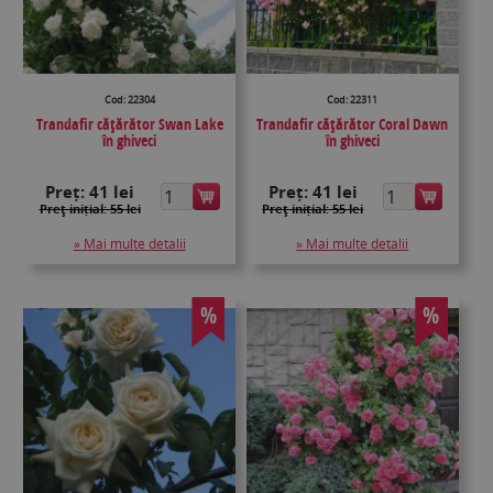
Cod: 22304
Cod: 22311
Trandafir căţărător Swan Lake
Trandafir căţărător Coral Dawn
în ghiveci
în ghiveci
Preț:
41 lei
Preț:
41 lei
Preţ inițial: 55 lei
Preţ inițial: 55 lei
» Mai multe detalii
» Mai multe detalii
%
%