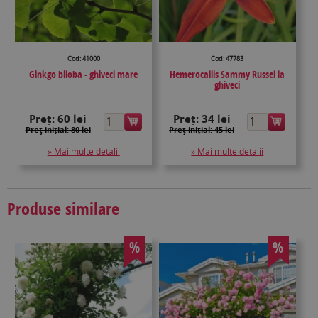
Cod: 41000
Cod: 47783
Ginkgo biloba - ghiveci mare
Hemerocallis Sammy Russel la
ghiveci
Preț:
60 lei
Preț:
34 lei
Preţ inițial: 80 lei
Preţ inițial: 45 lei
» Mai multe detalii
» Mai multe detalii
Produse similare
%
%