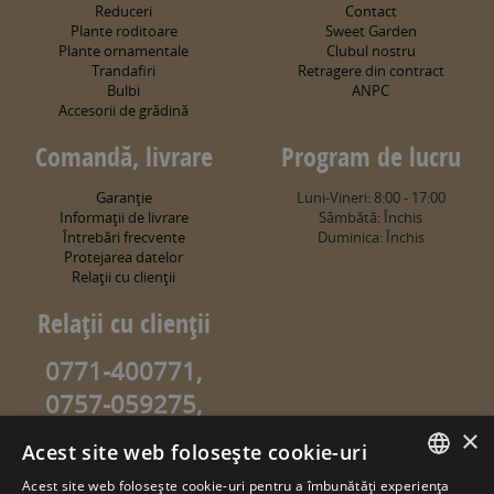
Reduceri
Contact
Plante roditoare
Sweet Garden
Plante ornamentale
Clubul nostru
Trandafiri
Retragere din contract
Bulbi
ANPC
Accesorii de grădină
Comandă, livrare
Program de lucru
Garanţie
Luni-Vineri: 8:00 - 17:00
Informaţii de livrare
Sâmbătă: Închis
Întrebări frecvente
Duminica: Închis
Protejarea datelor
Relaţii cu clienţii
Relaţii cu clienţii
0771-400771,
0757-059275,
0757-059274
×
Acest site web folosește cookie-uri
info@sweetgarden.ro
Acest site web folosește cookie-uri pentru a îmbunătăți experiența