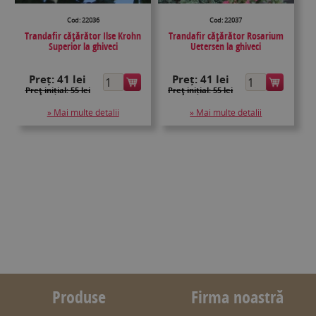
Cod: 22036
Cod: 22037
Trandafir cățărător Ilse Krohn
Trandafir căţărător Rosarium
Superior la ghiveci
Uetersen la ghiveci
Preț:
41 lei
Preț:
41 lei
Preţ inițial: 55 lei
Preţ inițial: 55 lei
» Mai multe detalii
» Mai multe detalii
Produse
Firma noastră