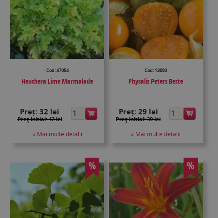
Cod: 47054
Cod: 13680
Heuchera Lime Marmalade
Physalis Peters Beste
Preț:
32 lei
Preț:
29 lei
Preţ inițial: 42 lei
Preţ inițial: 39 lei
» Mai multe detalii
» Mai multe detalii
%
%