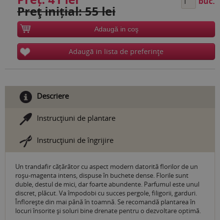
buc.
Preţ inițial: 55 lei
Adaugă in coş
Adaugă in lista de preferinţe
Descriere
Instrucţiuni de plantare
Instrucţiuni de îngrijire
Un trandafir cățărător cu aspect modern datorită florilor de un
roșu-magenta intens, dispuse în buchete dense. Florile sunt
duble, destul de mici, dar foarte abundente. Parfumul este unul
discret, plăcut. Va împodobi cu succes pergole, filigorii, garduri.
Înflorește din mai până în toamnă. Se recomandă plantarea în
locuri însorite și soluri bine drenate pentru o dezvoltare optimă.