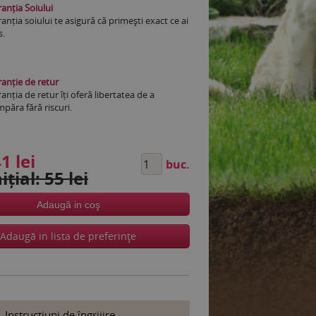
anția Soiului
anția soiului te asigură că primești exact ce ai
s.
anție de retur
anția de retur îți oferă libertatea de a
păra fără riscuri.
1 lei
buc.
ițial: 55 lei
Adaugă in coş
Adaugă in lista de preferinţe
Instrucţiuni de îngrijire