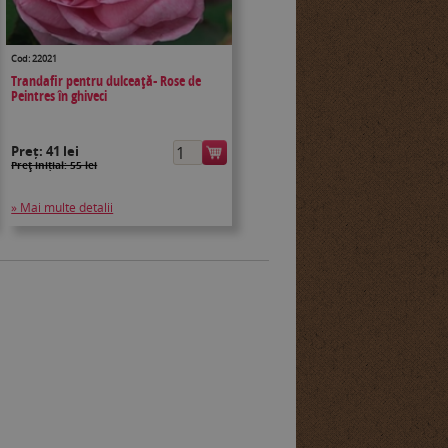
Cod: 22021
Trandafir pentru dulceaţă- Rose de
Peintres în ghiveci
Preț:
41 lei
Preţ inițial: 55 lei
» Mai multe detalii