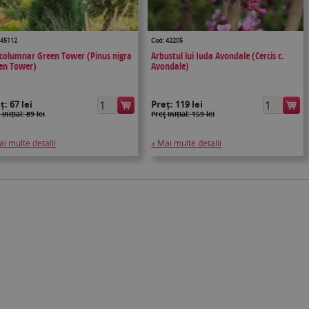
 45112
Cod: 42205
 columnar Green Tower (Pinus nigra
Arbustul lui Iuda Avondale (Cercis c.
en Tower)
Avondale)
eț:
67 lei
Preț:
119 lei
 inițial: 89 lei
Preţ inițial: 159 lei
ai multe detalii
» Mai multe detalii