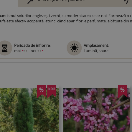
ntismul soiurilor englezeşti vechi, cu modernitatea celor noi. Formează o tuf
Tufa este efectiv acoperită, atunci când apar florile parfumate, alcătuite din 
Perioada de înflorire
:
Amplasament:
•
•
•
•
mai
•
- oct
•
Lumină, soare
%
%
NOU