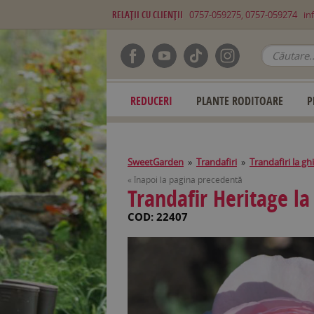
RELAŢII CU CLIENŢII
0757-059275, 0757-059274
in
REDUCERI
PLANTE RODITOARE
P
SweetGarden
»
Trandafiri
»
Trandafiri la gh
« Înapoi la pagina precedentă
Trandafir Heritage la
COD: 22407