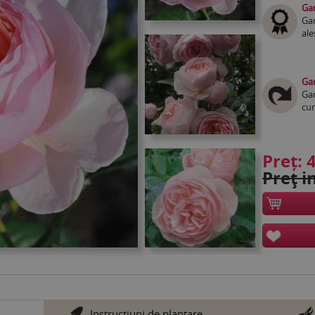
Gar
Gar
ale
Gar
Gar
cum
Preț:
4
Preţ in
Instrucţiuni de plantare