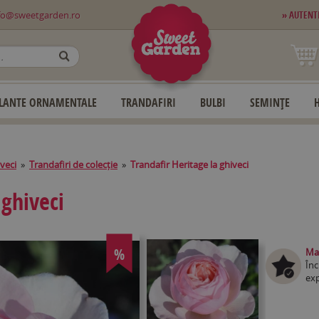
fo@sweetgarden.ro
» AUTENT
OK
LANTE ORNAMENTALE
TRANDAFIRI
BULBI
SEMINȚE
iveci
»
Trandafiri de colecție
»
Trandafir Heritage la ghiveci
 ghiveci
%
Mag
Înc
exp