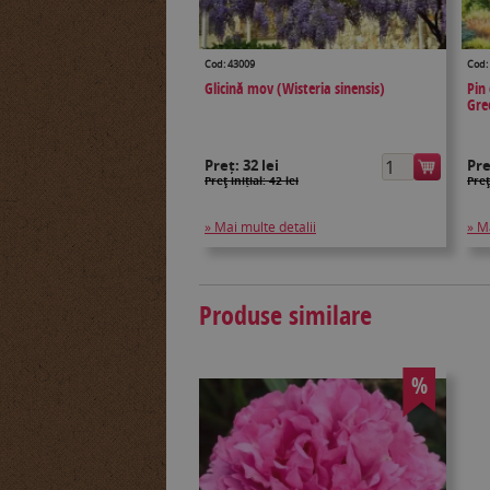
Cod: 43009
Cod:
Glicină mov (Wisteria sinensis)
Pin
Gre
Preț:
32 lei
Pr
Preţ inițial: 42 lei
Preţ
» Mai multe detalii
» M
Produse similare
%