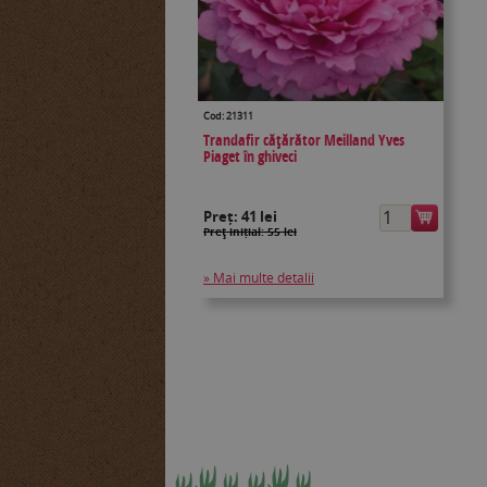
Cod: 21311
Trandafir cățărător Meilland Yves
Piaget în ghiveci
Preț:
41 lei
Preţ inițial: 55 lei
» Mai multe detalii