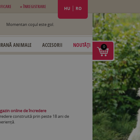
IFICARE
» ÎNREGISTRARE
HU
RO
Momentan coşul este gol.
HRANĂ ANIMALE
ACCESORII
NOUTĂȚI
0
azin online de încredere
redere construită prin peste 18 ani de
eriență.