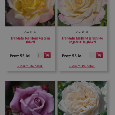
Cod: 21114
Cod: 22127
Trandafir teahibrid Peace în
Trandafir Meilland Jardins de
ghiveci
Bagatel® la ghiveci
Preț:
55 lei
Preț:
55 lei
» Mai multe detalii
» Mai multe detalii