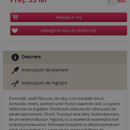
buc.
Adaugă in coş
Adaugă in lista de preferinţe
Descriere
Instrucţiuni de plantare
Instrucţiuni de îngrijire
Portocală, caisă? Nici una, nici alta, ci un trandafir de un
portocaliu intens, asemeni unor fructe coapte de vară, cu ușoare
reflexii de roz și galben. Florile sunt alcătuite din câteva zeci de
petale (aproximativ 10 cm). Frunzișul este dens, foarte decorativ,
de un verde strălucitor. Viguros, cu o excelentă rezistență la boli
încântă privirea oricui. Înflorește începând cu sfârșitul primăverii
până apare înghețul. La maturitate atinge o înălțime de