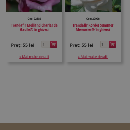
Cod: 22602
Cod: 22028
Trandafir Meilland Charles de
Trandafir Kordes Summer
Gaulle® în ghiveci
Memories® în ghiveci
Preț:
55 lei
Preț:
55 lei
» Mai multe detalii
» Mai multe detalii