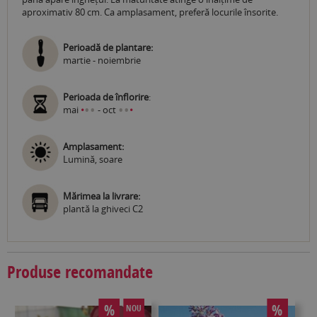
aproximativ 80 cm. Ca amplasament, preferă locurile însorite.
Perioadă de plantare:
martie - noiembrie
Perioada de înflorire
:
•
•
•
•
mai
•
- oct
•
Amplasament:
Lumină, soare
Mărimea la livrare:
plantă la ghiveci C2
Produse recomandate
%
%
NOU