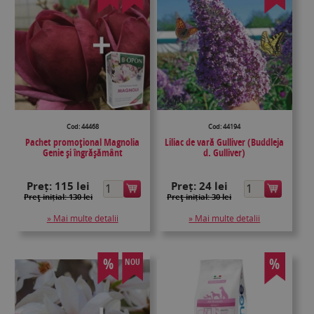
Cod: 44468
Cod: 44194
Pachet promoțional Magnolia
Liliac de vară Gulliver (Buddleja
Genie și îngrășământ
d. Gulliver)
Preț:
115 lei
Preț:
24 lei
Preţ inițial: 130 lei
Preţ inițial: 30 lei
» Mai multe detalii
» Mai multe detalii
%
%
NOU