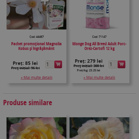
Cod: 44467
Cod: 71147
Pachet promoțional Magnolia
Monge Dog All Breed Adult Porc-
Kobus și îngrășământ
Orez-Cartofi 12 kg
Preț:
279 lei
Preț:
85 lei
Preţ inițial: 300 lei
Preţ inițial: 96 lei
Preț/kg: 23.25 lei
» Mai multe detalii
» Mai multe detalii
Produse similare