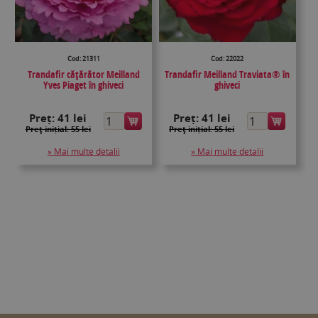
Cod: 21311
Cod: 22022
Trandafir cățărător Meilland
Trandafir Meilland Traviata® în
Yves Piaget în ghiveci
ghiveci
Preț:
41 lei
Preț:
41 lei
Preţ inițial: 55 lei
Preţ inițial: 55 lei
» Mai multe detalii
» Mai multe detalii