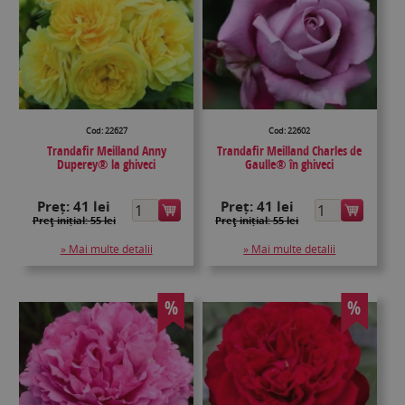
Cod: 22627
Cod: 22602
Trandafir Meilland Anny
Trandafir Meilland Charles de
Duperey® la ghiveci
Gaulle® în ghiveci
Preț:
41 lei
Preț:
41 lei
Preţ inițial: 55 lei
Preţ inițial: 55 lei
» Mai multe detalii
» Mai multe detalii
%
%