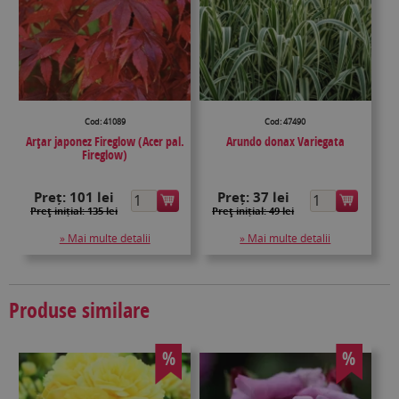
Cod: 41089
Cod: 47490
Arțar japonez Fireglow (Acer pal.
Arundo donax Variegata
Fireglow)
Preț:
101 lei
Preț:
37 lei
Preţ inițial: 135 lei
Preţ inițial: 49 lei
» Mai multe detalii
» Mai multe detalii
Produse similare
%
%