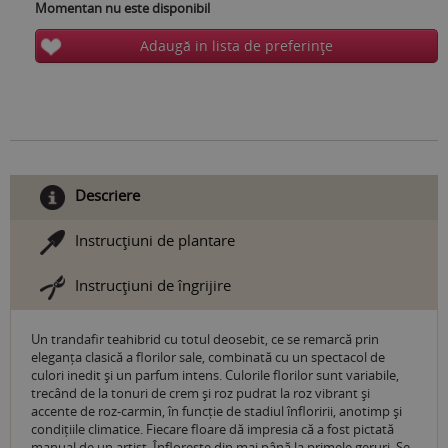
Momentan nu este disponibil
Adaugă in lista de preferinţe
Descriere
Instrucţiuni de plantare
Instrucţiuni de îngrijire
Un trandafir teahibrid cu totul deosebit, ce se remarcă prin
eleganța clasică a florilor sale, combinată cu un spectacol de
culori inedit și un parfum intens. Culorile florilor sunt variabile,
trecând de la tonuri de crem și roz pudrat la roz vibrant și
accente de roz-carmin, în funcție de stadiul înfloririi, anotimp și
condițiile climatice. Fiecare floare dă impresia că a fost pictată
manual de un artist. Înflorește din mai până la primele geruri. Se