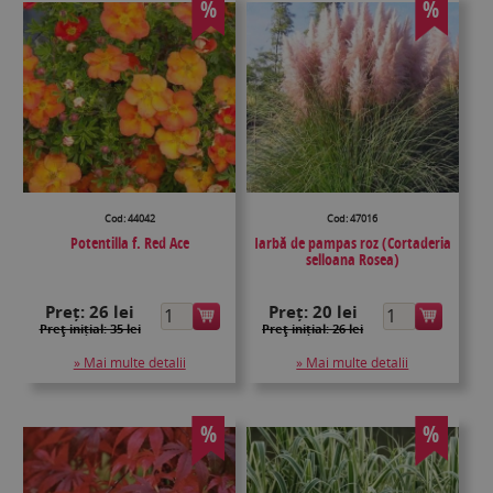
%
%
Cod: 44042
Cod: 47016
Potentilla f. Red Ace
Iarbă de pampas roz (Cortaderia
selloana Rosea)
Preț:
26 lei
Preț:
20 lei
Preţ inițial: 35 lei
Preţ inițial: 26 lei
» Mai multe detalii
» Mai multe detalii
%
%