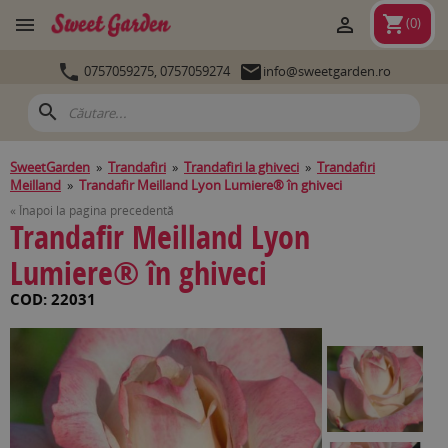
shopping_cart


(
0
)


0757059275,
0757059274
info@sweetgarden.ro
search
SweetGarden
»
Trandafiri
»
Trandafiri la ghiveci
»
Trandafiri
Meilland
»
Trandafir Meilland Lyon Lumiere® în ghiveci
« Înapoi la pagina precedentă
Trandafir Meilland Lyon
Lumiere® în ghiveci
COD: 22031