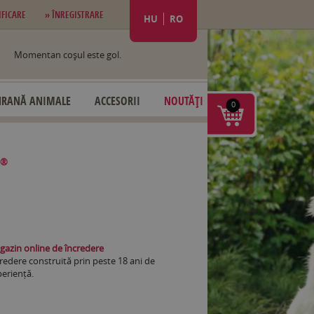
IFICARE
» ÎNREGISTRARE
HU
RO
Momentan coşul este gol.
HRANĂ ANIMALE
ACCESORII
NOUTĂȚI
0
o®
azin online de încredere
redere construită prin peste 18 ani de
eriență.