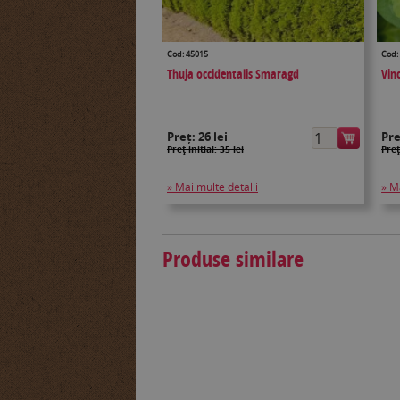
Cod: 45015
Cod:
Thuja occidentalis Smaragd
Vin
Preț:
26 lei
Pr
Preţ inițial: 35 lei
Preţ
» Mai multe detalii
» M
Produse similare