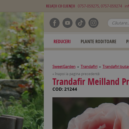
RELAŢII CU CLIENŢII
0757-059275, 0757-059274
in
REDUCERI
PLANTE RODITOARE
P
SweetGarden
»
Trandafiri
»
Trandafiri buta
« Înapoi la pagina precedentă
Trandafir Meilland 
COD: 21244