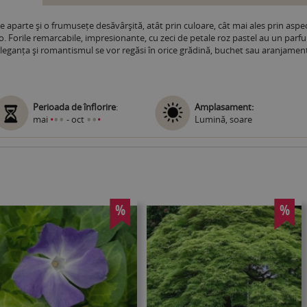
e aparte și o frumusețe desăvârșită, atât prin culoare, cât mai ales prin asp
. Forile remarcabile, impresionante, cu zeci de petale roz pastel au un parf
eleganța și romantismul se vor regăsi în orice grădină, buchet sau aranjament
Perioada de înflorire
:
Amplasament:
•
•
•
•
mai
•
- oct
•
Lumină, soare
%
%