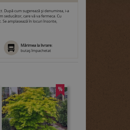
ect. După cum sugerează și denumirea, i-a
um seducător, care vă va fermeca. Cu
. Se amplasează în locuri însorite,
Mărimea la livrare:
butaş împachetat
%