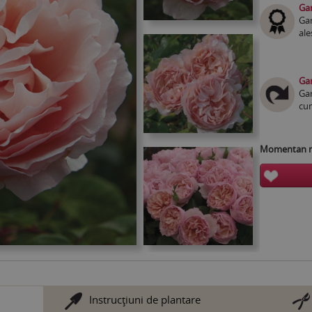
Gar
Gar
ale
Gar
Gar
cum
Momentan nu
Instrucţiuni de plantare