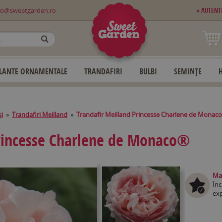
fo@sweetgarden.ro
» AUTENT
OK
LANTE ORNAMENTALE
TRANDAFIRI
BULBI
SEMINȚE
și
»
Trandafiri Meilland
»
Trandafir Meilland Princesse Charlene de Monac
Princesse Charlene de Monaco®
Mag
Înc
exp