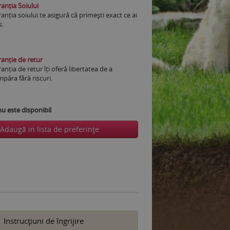
anția Soiului
anția soiului te asigură că primești exact ce ai
s.
anție de retur
anția de retur îți oferă libertatea de a
păra fără riscuri.
 este disponibil
Adaugă in lista de preferinţe
Instrucţiuni de îngrijire