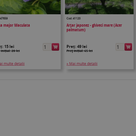
 47659
Cod: 41120
ca major Maculata
Arţar japonez - ghiveci mare (Acer
palmatum)
eț:
15 lei
Preț:
49 lei
 inițial: 20 lei
Preţ inițial: 65 lei
ai multe detalii
» Mai multe detalii