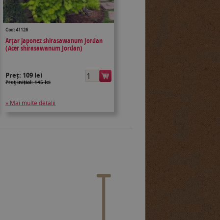
Cod: 41126
Arțar japonez shirasawanum Jordan
(Acer shirasawanum Jordan)
Preț:
109 lei
Preţ inițial: 145 lei
» Mai multe detalii