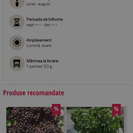
iunie - august
Perioada de înflorire
:
•
•
•
•
sept
•
- dec
•
Amplasament:
Lumină, soare
Mărimea la livrare:
1 pachet/ 0,5 g
Produse recomandate
%
%