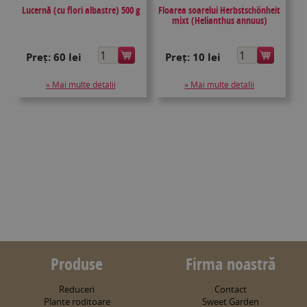
Lucernă (cu flori albastre) 500 g
Floarea soarelui Herbstschönheit
mixt (Helianthus annuus)
Preț:
60 lei
Preț:
10 lei
» Mai multe detalii
» Mai multe detalii
Produse
Firma noastră
Reduceri
Contact
Plante roditoare
Sweet Garden