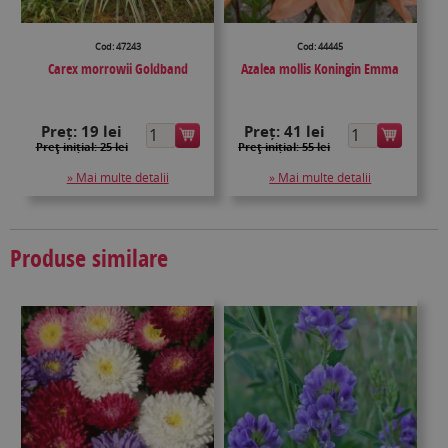
Cod: 47243
Cod: 44445
Carex morrowii Goldband
Azalea mollis Koningin Emma
Preț:
19 lei
Preț:
41 lei
Preţ inițial: 25 lei
Preţ inițial: 55 lei
» Mai multe detalii
» Mai multe detalii
Produse similare