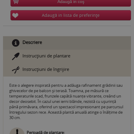
Adaugă in coş
Adaugă in lista de preferinţe
Descriere
Instrucţiuni de plantare
Instrucţiuni de îngrijire
Este o alegere inspirată pentru a adăuga rafinament grădinii sau
ghivecelor de pe balcon și terasă. Toamna, pe măsură ce
temperaturile scad, frunzele capătă nuanțe vibrante, creând un
decor deosebit. În cazul unei ierni blânde, rezistă cu ușurință
până primăvara, oferind un spectacol impresionant pe parcursul
întregului sezon rece. Această plantă anuală atinge o înălțime de
30 cm.
Perioadă de plantare: