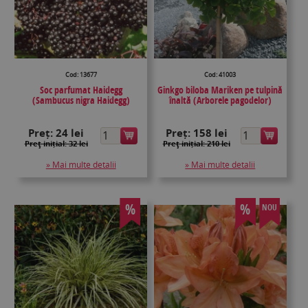
Cod: 13677
Cod: 41003
Soc parfumat Haidegg
Ginkgo biloba Mariken pe tulpină
(Sambucus nigra Haidegg)
înaltă (Arborele pagodelor)
Preț:
24 lei
Preț:
158 lei
Preţ inițial: 32 lei
Preţ inițial: 210 lei
» Mai multe detalii
» Mai multe detalii
%
%
NOU