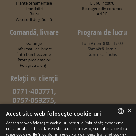
Plante ornamentale
Clubul nostru
Trandafiri
Retragere din contract
Bulbi
ANPC
Accesorii de grădină
Comandă, livrare
Program de lucru
Garanţie
Luni-Vineri: 8:00 - 17:00
Informaţii de livrare
Sâmbătă: Închis
Întrebări frecvente
Duminica: Închis
Protejarea datelor
Relaţii cu clienţii
Relaţii cu clienţii
0771-400771,
0757-059275,
0757-059274
×
Acest site web folosește cookie-uri
info@sweetgarden.ro
Acest site web folosește cookie-uri pentru a îmbunătăți experiența
ROMANIAN
utilizatorului. Prin utilizarea site-ului nostru web, sunteți de acord cu
© copyright 2026. sweetgarden.ro
toate cookie-urile în conformitate cu Politica noastră privind cookie-