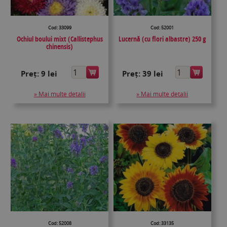
Cod: 33099
Cod: 52001
Ochiul boului mixt (Callistephus
Lucernă (cu flori albastre) 250 g
chinensis)
Preț:
9 lei
Preț:
39 lei
» Mai multe detalii
» Mai multe detalii
Cod: 52008
Cod: 33135