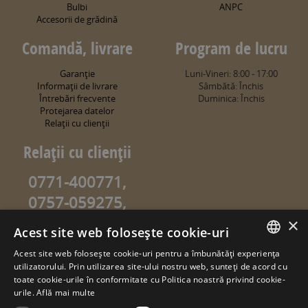
Bulbi
ANPC
Accesorii de grădină
Comandă, livrare
Program de lucru
Garanţie
Luni-Vineri: 8:00 - 17:00
Informaţii de livrare
Sâmbătă: Închis
Întrebări frecvente
Duminica: Închis
Protejarea datelor
Relaţii cu clienţii
Relaţii cu clienţii
0771-400771,
0757-059275,
0757-059274
×
Acest site web folosește cookie-uri
info@sweetgarden.ro
Acest site web folosește cookie-uri pentru a îmbunătăți experiența
ROMANIAN
utilizatorului. Prin utilizarea site-ului nostru web, sunteți de acord cu
© copyright 2026. sweetgarden.ro
toate cookie-urile în conformitate cu Politica noastră privind cookie-
HUNGARIAN
urile.
Află mai multe
Toate drepturile rezervate. Reproducerea integrală sau parţială a
textelor sau a ilustraţiilor din orice pagină a site-ului