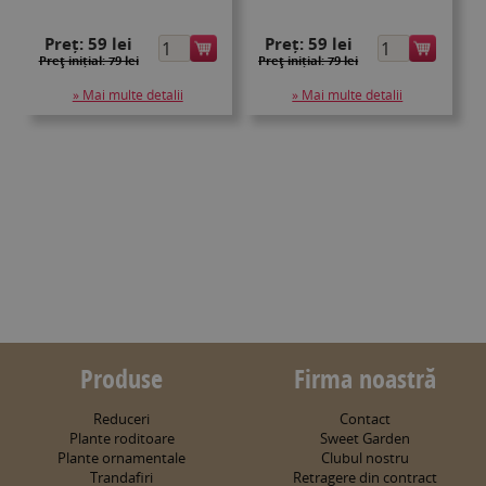
Preț:
59 lei
Preț:
59 lei
Preţ inițial: 79 lei
Preţ inițial: 79 lei
» Mai multe detalii
» Mai multe detalii
Produse
Firma noastră
Reduceri
Contact
Plante roditoare
Sweet Garden
Plante ornamentale
Clubul nostru
Trandafiri
Retragere din contract