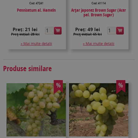
Cod: 47241
Cod: 41114
Pennisetum al. Hameln
Arțar japonez Brown Sugar (Acer
pal. Brown Sugar)
Preț:
21 lei
Preț:
49 lei
Preţ inițial: 28 lei
Preţ inițial: 65 lei
» Mai multe detalii
» Mai multe detalii
Produse similare
%
%