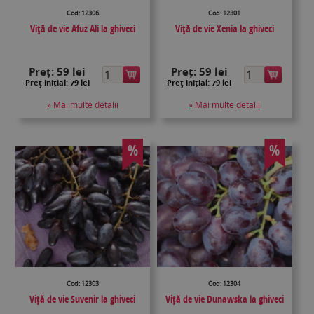
Cod: 12306
Cod: 12301
Viţă de vie Afuz Ali la ghiveci
Viţă de vie Xenia la ghiveci
Preț:
59 lei
Preț:
59 lei
Preţ inițial: 79 lei
Preţ inițial: 79 lei
» Mai multe detalii
» Mai multe detalii
%
%
Cod: 12303
Cod: 12304
Viţă de vie Suvenir la ghiveci
Viţă de vie Dunawska la ghiveci