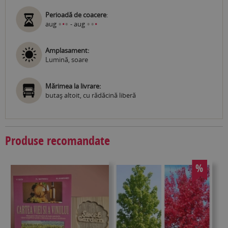
Perioadă de coacere
:
•
•
•
•
aug
•
- aug
•
Amplasament:
Lumină, soare
Mărimea la livrare:
butaş altoit, cu rădăcină liberă
Produse recomandate
%