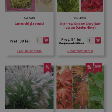
Cod: 54002
Cod: 45136
Cartea viei și a vinului
Arțar roșu October Glory (Acer
rubrum October Glory)
Preț:
94 lei
Preț:
39 lei
Preţ inițial: 125 lei
» Mai multe detalii
» Mai multe detalii
%
%
NOU