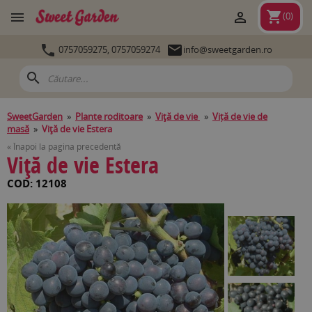
shopping_cart


(
0
)


0757059275,
0757059274
info@sweetgarden.ro
search
SweetGarden
»
Plante roditoare
»
Viţă de vie
»
Viță de vie de
masă
»
Viţă de vie Estera
« Înapoi la pagina precedentă
Viţă de vie Estera
COD: 12108