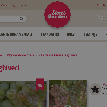
fo@sweetgarden.ro
» AUTENT
OK
LANTE ORNAMENTALE
TRANDAFIRI
BULBI
SEMINȚE
ie
»
Viță de vie de masă
»
Viţă de vie Tereza la ghiveci
ghiveci
%
Mag
Înc
exp