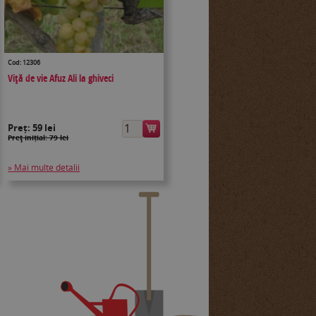
Cod: 12306
Viţă de vie Afuz Ali la ghiveci
Preț:
59 lei
Preţ inițial: 79 lei
» Mai multe detalii