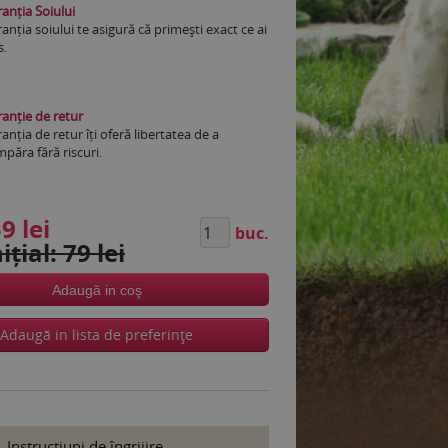
anția Soiului
anția soiului te asigură că primești exact ce ai
s.
anție de retur
anția de retur îți oferă libertatea de a
păra fără riscuri.
9 lei
buc.
ițial: 79 lei
Adaugă in coş
Adaugă in lista de preferinţe
Instrucţiuni de îngrijire