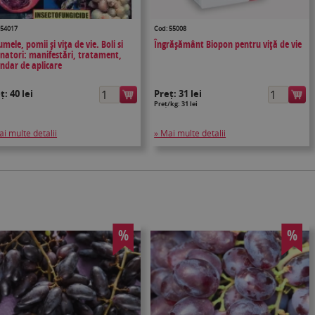
 54017
Cod: 55008
mele, pomii și vița de vie. Boli si
Îngrășământ Biopon pentru viță de vie
natori: manifestări, tratament,
endar de aplicare
eț:
40 lei
Preț:
31 lei
Preț/kg: 31 lei
ai multe detalii
» Mai multe detalii
%
%