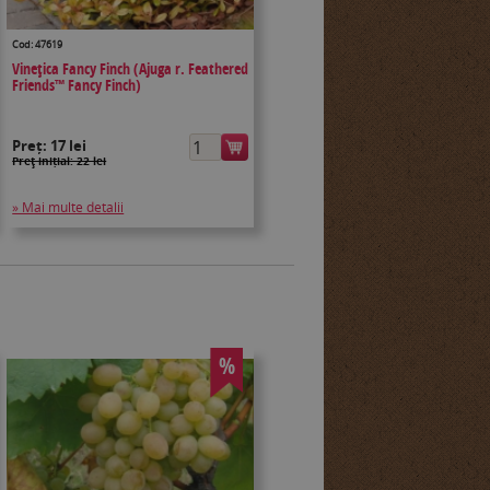
Cod: 47619
Vinețica Fancy Finch (Ajuga r. Feathered
Friends™ Fancy Finch)
Preț:
17 lei
Preţ inițial: 22 lei
» Mai multe detalii
%