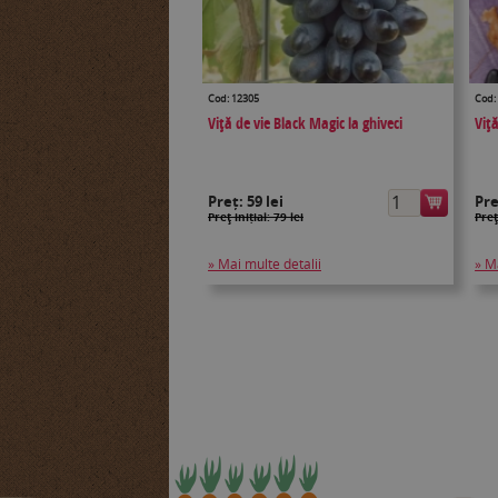
Cod: 12305
Cod:
Viţă de vie Black Magic la ghiveci
Viţă
Preț:
59 lei
Pr
Preţ inițial: 79 lei
Preţ
» Mai multe detalii
» M