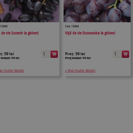
 12303
Cod: 12304
 de vie Suvenir la ghiveci
Viţă de vie Dunawska la ghiveci
eț:
59 lei
Preț:
59 lei
 inițial: 79 lei
Preţ inițial: 79 lei
ai multe detalii
» Mai multe detalii