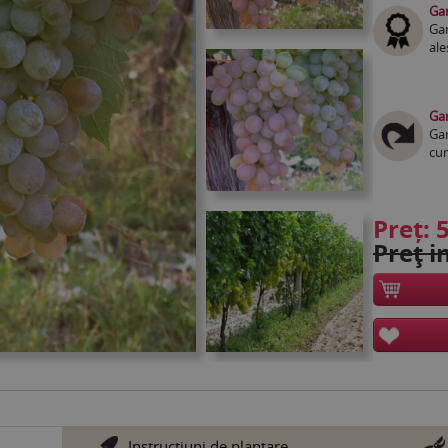
Gar
Gar
ale
Gar
Gar
cum
Preț:
5
Preţ in
Instrucţiuni de plantare