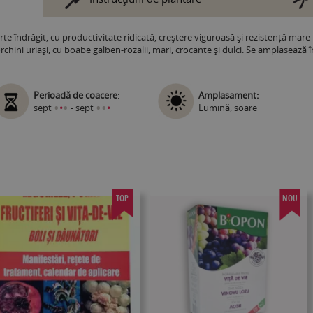
te îndrăgit, cu productivitate ridicată, creștere viguroasă și rezistență mare
iorchini uriaşi, cu boabe galben-rozalii, mari, crocante și dulci. Se amplasează î
Perioadă de coacere
:
Amplasament:
•
•
•
•
sept
•
- sept
•
Lumină, soare
TOP
NOU