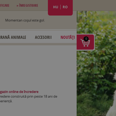
IFICARE
» ÎNREGISTRARE
HU
RO
Momentan coşul este gol.
HRANĂ ANIMALE
ACCESORII
NOUTĂȚI
0
azin online de încredere
redere construită prin peste 18 ani de
eriență.