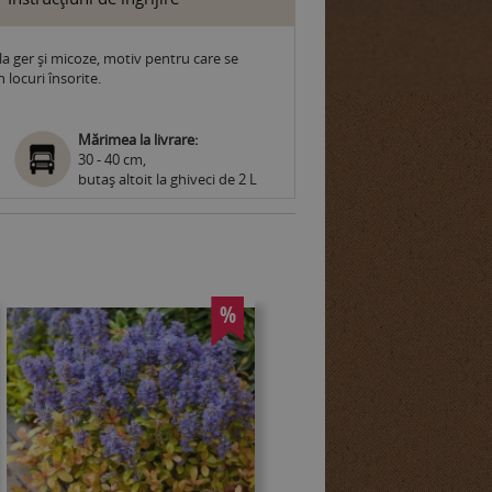
 la ger şi micoze, motiv pentru care se
n locuri însorite.
Mărimea la livrare:
30 - 40 cm,
butaș altoit la ghiveci de 2 L
%