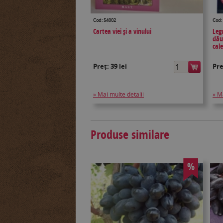
Cod: 54002
Cod:
Cartea viei și a vinului
Legu
dău
cal
Preț:
39 lei
Pr
» Mai multe detalii
» M
Produse similare
%