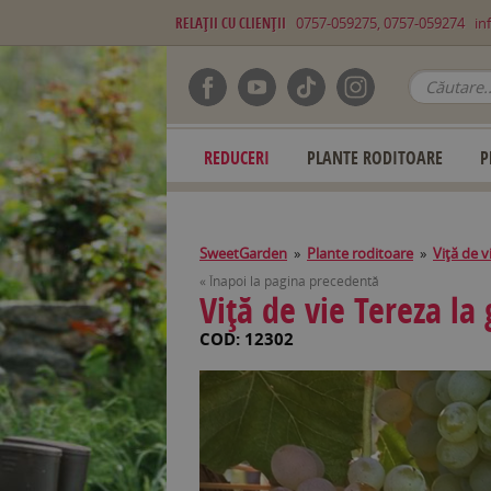
RELAŢII CU CLIENŢII
0757-059275, 0757-059274
in
REDUCERI
PLANTE RODITOARE
P
SweetGarden
»
Plante roditoare
»
Viţă de v
« Înapoi la pagina precedentă
Viţă de vie Tereza la 
COD: 12302