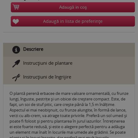
Adaugă in coş
Adaugă in lista de preferinţe
Descriere
Instrucţiuni de plantare
Instrucţiuni de îngrijire
O plantă perenă erbacee de mare valoare ornamentală, cu frunze
lungi, înguste, pestrițe și un obicei de creștere compact. Este, de
fapt, un soi de stuf pitic, care crește până la 1,5 m înălțime.
Aspectul ei mai neobișnuit, cu frunze alungite, în formă de lance,
verzi cu alb-crem, va atrage toate privirile. Preferă un sol umed și
poate fi folosit și pentru plantarea în jurul iazurilor. Întreținerea
ei este foarte redusă, și este o alegere perfectă pentru a adăuga
un element mai înalt în locurile mai umede ale grădinii. Se poate
planta și în locuri însorite, dar preferă mai mult locurile