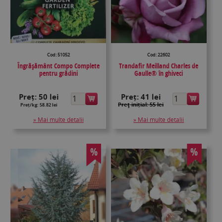
Cod: 51052
Cod: 22602
Îngrășământ Compo Complete
Trandafir Meilland Charles de
pentru grădini
Gaulle® în ghiveci
Preț:
50 lei
Preț:
41 lei
Preţ inițial: 55 lei
Preț/kg: 58.82 lei
» Mai multe detalii
» Mai multe detalii
%
%