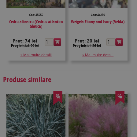
Cod: 45050
Cod: 44250
Cedru albastru (Cedrus atlantica
Weigela Ebony and Ivory (Velda)
Glauca)
Preț:
74 lei
Preț:
20 lei
Preţ inițial: 99 lei
Preţ inițial: 26 lei
» Mai multe detalii
» Mai multe detalii
Produse similare
%
%