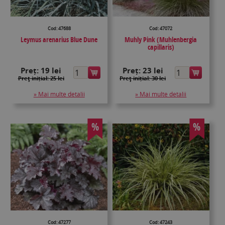
Cod: 47688
Cod: 47072
Leymus arenarius Blue Dune
Muhly Pink (Muhlenbergia
capillaris)
Preț:
19 lei
Preț:
23 lei
Preţ inițial: 25 lei
Preţ inițial: 30 lei
» Mai multe detalii
» Mai multe detalii
%
%
Cod: 47277
Cod: 47243