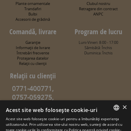
Plante ornamentale
Clubul nostru
Trandafiri
Retragere din contract
Bulbi
ANPC
Accesorii de grădină
Comandă, livrare
Program de lucru
Garanţie
Luni-Vineri: 8:00 - 17:00
Informaţii de livrare
Sâmbătă: Închis
Întrebări frecvente
Duminica: Închis
Protejarea datelor
Relaţii cu clienţii
Relaţii cu clienţii
0771-400771,
0757-059275,
0757-059274
×
Acest site web folosește cookie-uri
info@sweetgarden.ro
Acest site web folosește cookie-uri pentru a îmbunătăți experiența
ROMANIAN
utilizatorului. Prin utilizarea site-ului nostru web, sunteți de acord cu
© copyright 2026. sweetgarden.ro
toate cookie-urile în conformitate cu Politica noastră privind cookie-