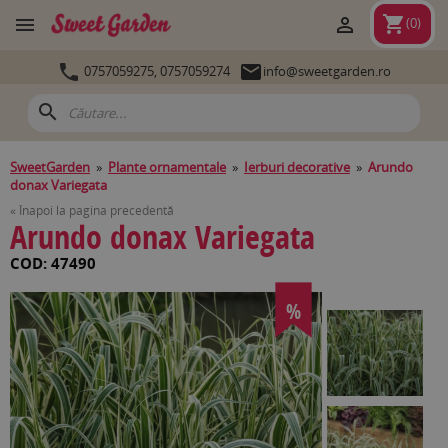
shopping_cart


(
0
)


0757059275,
0757059274
info@sweetgarden.ro
search
SweetGarden
»
Plante ornamentale
»
Ierburi decorative
»
Arundo
donax Variegata
« Înapoi la pagina precedentă
Arundo donax Variegata
COD: 47490
%