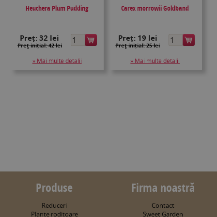
Heuchera Plum Pudding
Carex morrowii Goldband
Preț:
32 lei
Preț:
19 lei
Preţ inițial: 42 lei
Preţ inițial: 25 lei
» Mai multe detalii
» Mai multe detalii
Produse
Firma noastră
Reduceri
Contact
Plante roditoare
Sweet Garden