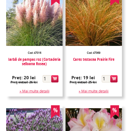
Cod: 47016
Cod: 47069
Iarbă de pampas roz (Cortaderia
Carex testacea Prairie Fire
selloana Rosea)
Preț:
20 lei
Preț:
19 lei
Preţ inițial: 26 lei
Preţ inițial: 25 lei
» Mai multe detalii
» Mai multe detalii
%
%