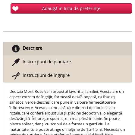
Adaugă in lista de preferinţe
Descriere
Instrucţiuni de plantare
Instrucţiuni de îngrijire
Deutzia Mont Rose va fi arbustul favorit al familiei. Acesta are un
aspect extrem de îngrijit, formează o tufă bogată, cu frunziș
sănătos, verde deschis, care pune în valoare fermecătoarele
înflorescențe. Acestea sunt alcătuite din zeci de floricele alb-
rozalii, care conferă arbustului și grădinii deopotrivă, o eleganță
desăvârșită. Înflorește spornic, din mai până în iunie. Se poate
planta solitar, dar și cu scopul de a forma un gard viu. La
maturitate, tufa poate atinge o înălțime de 1,2-1,5 m. Necesită un
minim de tundere. Are o preferință pentru solul fertil, bine