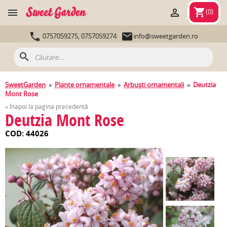
shopping_cart


(
0
)


0757059275,
0757059274
info@sweetgarden.ro
search
SweetGarden
»
Plante ornamentale
»
Arbuşti ornamentali
»
Deutzia
Mont Rose
« Înapoi la pagina precedentă
Deutzia Mont Rose
COD: 44026