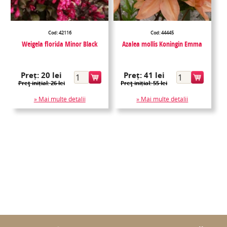
Cod: 42116
Cod: 44445
Weigela florida Minor Black
Azalea mollis Koningin Emma
Preț:
20 lei
Preț:
41 lei
Preţ inițial: 26 lei
Preţ inițial: 55 lei
» Mai multe detalii
» Mai multe detalii