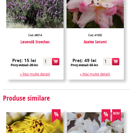
Cod: 46014
Cod: 41035
Lavandă Stoechas
Azalea Satomi
Preț:
15 lei
Preț:
49 lei
Preţ inițial: 20 lei
Preţ inițial: 65 lei
» Mai multe detalii
» Mai multe detalii
Produse similare
%
%
NOU