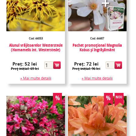
Cod: 44053
Cod: 44467
Alunul vrăjitoarelor Westerstede
Pachet promoțional Magnolia
(Hamamelis int. Westerstede)
Kobus și îngrășământ
Preț:
52 lei
Preț:
72 lei
Preţ inițial: 69 lei
Preţ inițial: 96 lei
» Mai multe detalii
» Mai multe detalii
%
%
NOU