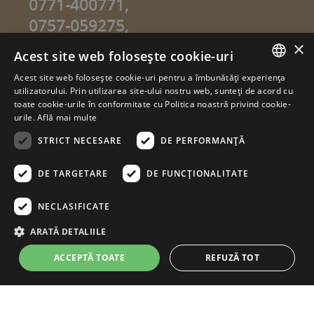
0771-400771,
0757-059275,
0757-059274
×
Acest site web folosește cookie-uri
info@sweetgarden.ro
Acest site web folosește cookie-uri pentru a îmbunătăți experiența
ROMANIAN
utilizatorului. Prin utilizarea site-ului nostru web, sunteți de acord cu
© copyright 2026. sweetgarden.ro
toate cookie-urile în conformitate cu Politica noastră privind cookie-
HUNGARIAN
urile.
Află mai multe
Toate drepturile rezervate. Reproducerea integrală sau parţială a
textelor sau a ilustraţiilor din orice pagină a site-ului
STRICT NECESARE
DE PERFORMANȚĂ
www.sweetgarden.ro este posibilă numai cu acordul prealabil
scris la adresa info@sweetgarden.ro . Pirateria intelectuală se
pedepseşte conform legii. Eventualele încălcări ale dreptului de
DE TARGETARE
DE FUNCŢIONALITATE
autor, vă rugăm să ne comunicaţi la adresa de e.mail:
info@sweetgarden.ro
NECLASIFICATE
ARATĂ DETALIILE
ACCEPTĂ TOATE
REFUZĂ TOT