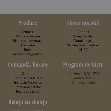
Produse
Firma noastră
Reduceri
Contact
Plante roditoare
Sweet Garden
Plante ornamentale
Clubul nostru
Trandafiri
Retragere din contract
Bulbi
ANPC
Accesorii de grădină
Comandă, livrare
Program de lucru
Garanţie
Luni-Vineri: 8:00 - 17:00
Informaţii de livrare
Sâmbătă: Închis
Întrebări frecvente
Duminica: Închis
Protejarea datelor
Relaţii cu clienţii
Relaţii cu clienţii