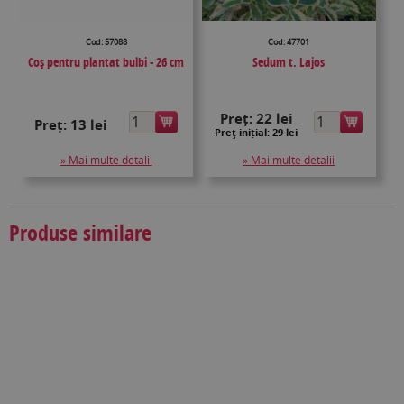
Cod: 57088
Cod: 47701
Coș pentru plantat bulbi - 26 cm
Sedum t. Lajos
Preț:
22 lei
Preț:
13 lei
Preţ inițial: 29 lei
» Mai multe detalii
» Mai multe detalii
Produse similare