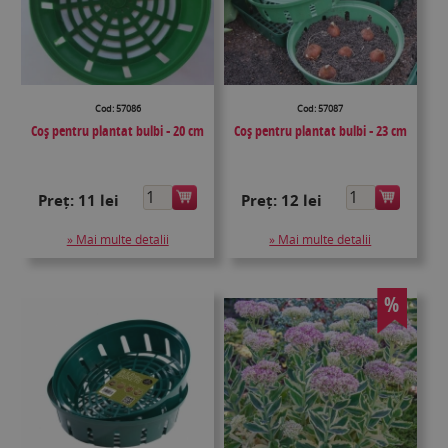
Cod: 57086
Cod: 57087
Coș pentru plantat bulbi - 20 cm
Coș pentru plantat bulbi - 23 cm
Preț:
11 lei
Preț:
12 lei
» Mai multe detalii
» Mai multe detalii
%