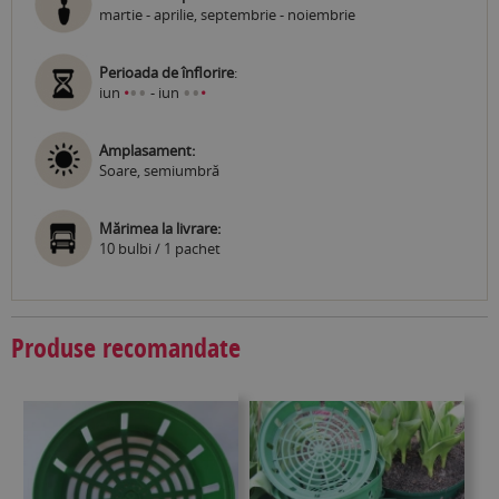
martie - aprilie, septembrie - noiembrie
Perioada de înflorire
:
•
•
•
•
iun
•
- iun
•
Amplasament:
Soare, semiumbră
Mărimea la livrare:
10 bulbi / 1 pachet
Produse recomandate