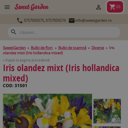
shopping_cart


(
0
)


0757059275,
0757059274
info@sweetgarden.ro
search
SweetGarden
»
Bulbi de flori
»
Bulbi de toamnă
»
Diverse
»
Iris
olandez mixt (Iris hollandica mixed)
« Înapoi la pagina precedentă
Iris olandez mixt (Iris hollandica
mixed)
COD: 31501