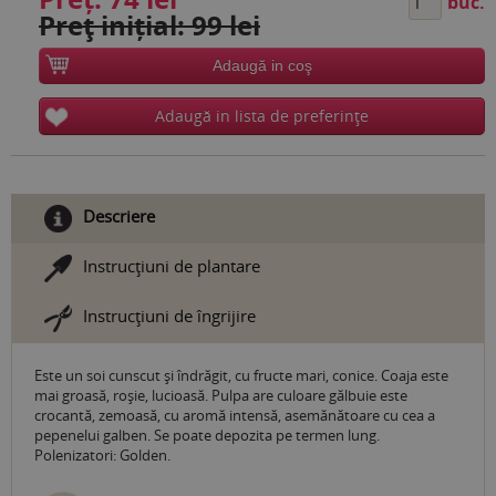
buc.
Preţ inițial: 99 lei
Adaugă in coş
Adaugă in lista de preferinţe
Descriere
Instrucţiuni de plantare
Instrucţiuni de îngrijire
Este un soi cunscut și îndrăgit, cu fructe mari, conice. Coaja este
mai groasă, roşie, lucioasă. Pulpa are culoare gălbuie este
crocantă, zemoasă, cu aromă intensă, asemănătoare cu cea a
pepenelui galben. Se poate depozita pe termen lung.
Polenizatori: Golden.