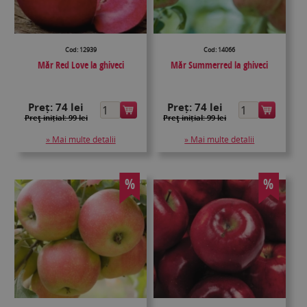
Cod: 12939
Cod: 14066
Măr Red Love la ghiveci
Măr Summerred la ghiveci
Preț:
74 lei
Preț:
74 lei
Preţ inițial: 99 lei
Preţ inițial: 99 lei
» Mai multe detalii
» Mai multe detalii
%
%