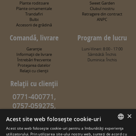
Plante roditoare
Sweet Garden
Plante ornamentale
Clubul nostru
Trandafiri
Retragere din contract
Bulbi
ANPC
Accesorii de grădină
Comandă, livrare
Program de lucru
Garanţie
Luni-Vineri: 8:00 - 17:00
Informaţii de livrare
Sâmbătă: Închis
Întrebări frecvente
Duminica: Închis
Protejarea datelor
Relaţii cu clienţii
Relaţii cu clienţii
0771-400771,
0757-059275,
0757-059274
×
Acest site web folosește cookie-uri
info@sweetgarden.ro
Acest site web folosește cookie-uri pentru a îmbunătăți experiența
ROMANIAN
utilizatorului. Prin utilizarea site-ului nostru web, sunteți de acord cu
© copyright 2026. sweetgarden.ro