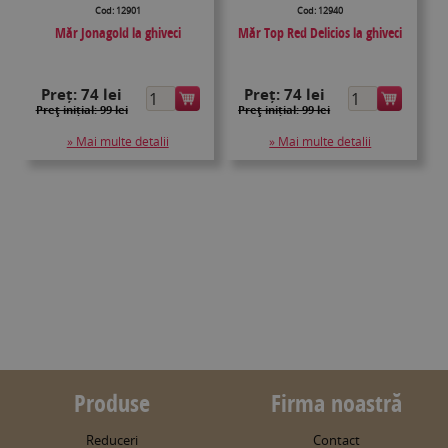
Cod: 12901
Cod: 12940
Măr Jonagold la ghiveci
Măr Top Red Delicios la ghiveci
Preț:
74 lei
Preț:
74 lei
Preţ inițial: 99 lei
Preţ inițial: 99 lei
» Mai multe detalii
» Mai multe detalii
Produse
Firma noastră
Reduceri
Contact