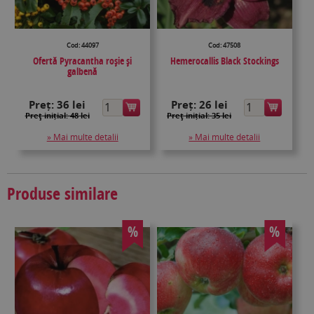
Cod: 44097
Cod: 47508
Ofertă Pyracantha roșie și
Hemerocallis Black Stockings
galbenă
Preț:
36 lei
Preț:
26 lei
Preţ inițial: 48 lei
Preţ inițial: 35 lei
» Mai multe detalii
» Mai multe detalii
Produse similare
%
%