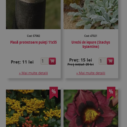
Cod: 57082
Cod: 47021
Plasă protectoare puieţi 11x55
Urechi de iepure (Stachys
byzantina)
Preț:
15 lei
Preț:
11 lei
Preţ inițial: 20 lei
» Mai multe detalii
» Mai multe detalii
%
%