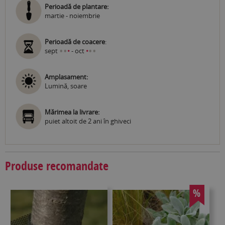
Perioadă de plantare:
martie - noiembrie
Perioadă de coacere
:
•
•
•
•
sept
•
- oct
•
Amplasament:
Lumină, soare
Mărimea la livrare:
puiet altoit de 2 ani în ghiveci
Produse recomandate
%