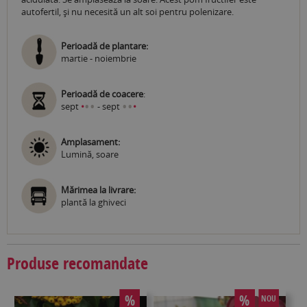
autofertil, și nu necesită un alt soi pentru polenizare.
Perioadă de plantare:
martie - noiembrie
Perioadă de coacere
:
•
•
•
•
sept
•
- sept
•
Amplasament:
Lumină, soare
Mărimea la livrare:
plantă la ghiveci
Produse recomandate
%
%
NOU