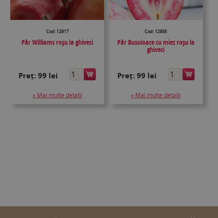
Cod: 12917
Cod: 12935
Păr Williams roşu la ghiveci
Păr Busuioace cu miez roșu la
ghiveci
Preț:
99 lei
Preț:
99 lei
» Mai multe detalii
» Mai multe detalii