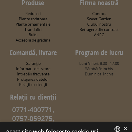
Produse
Firma noastră
Reduceri
Contact
Plante roditoare
Sweet Garden
Plante ornamentale
Clubul nostru
Trandafiri
Retragere din contract
Bulbi
ANPC
Accesorii de grădină
Comandă, livrare
Program de lucru
Garanţie
Luni-Vineri: 8:00 - 17:00
Informaţii de livrare
Sâmbătă: Închis
Întrebări frecvente
Duminica: Închis
Protejarea datelor
Relaţii cu clienţii
Relaţii cu clienţii
0771-400771,
0757-059275,
0757-059274
×
Acest site web folosește cookie-uri