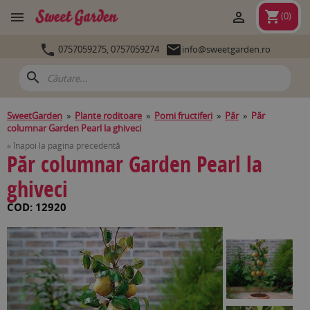
shopping_cart


(
0
)


0757059275,
0757059274
info@sweetgarden.ro
search
SweetGarden
»
Plante roditoare
»
Pomi fructiferi
»
Păr
»
Păr
columnar Garden Pearl la ghiveci
« Înapoi la pagina precedentă
Păr columnar Garden Pearl la
ghiveci
COD: 12920