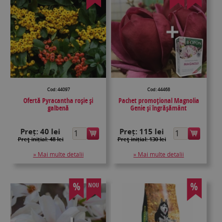
Cod: 44097
Cod: 44468
Ofertă Pyracantha roșie și
Pachet promoțional Magnolia
galbenă
Genie și îngrășământ
Preț:
40 lei
Preț:
115 lei
Preţ inițial: 48 lei
Preţ inițial: 130 lei
» Mai multe detalii
» Mai multe detalii
%
%
NOU