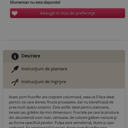
Momentan nu este disponibil
Adaugă in lista de preferinţe
Descriere
Instrucţiuni de plantare
Instrucţiuni de îngrijire
Acest pom fructifer are creștere columnară, ceea ce îl face ideal
pentru cei care doresc fructe proaspete, dar nu beneficiază de
prea mult spațiu exterior. Este astfel, ideal pentru balcoane,
terase sau grădini de mici dimensiuni. Fructele pe care le produce
din abundență sunt mari, zemoase, de culoare galben-verzuie și
au forma specifică perelor. Pulpa este semidensă, dulce și ușor
acidulată. Se amplasează la soare. Acest pom fructifer este