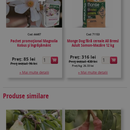
Cod: 44467
Cod: 71153
Pachet promoțional Magnolia
Monge Dog fără cereale All Breed
Kobus și îngrășământ
Adult Somon-Mazăre 12 kg
Preț:
316 lei
Preț:
85 lei
Preţ inițial: 430 lei
Preţ inițial: 96 lei
Preț/kg: 26.33 lei
» Mai multe detalii
» Mai multe detalii
Produse similare