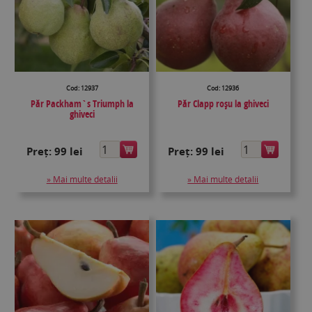
Cod: 12937
Cod: 12936
Păr Packham`s Triumph la
Păr Clapp roșu la ghiveci
ghiveci
Preț:
99 lei
Preț:
99 lei
» Mai multe detalii
» Mai multe detalii