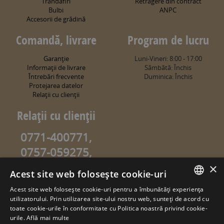
Trandafiri
Retragere din contract
Bulbi
ANPC
Accesorii de grădină
Comandă, livrare
Program de lucru
Garanţie
Luni-Vineri: 8:00 - 17:00
Informaţii de livrare
Sâmbătă: Închis
Întrebări frecvente
Duminica: Închis
Protejarea datelor
Relaţii cu clienţii
Relaţii cu clienţii
0771-400771,
0757-059275,
0757-059274
×
Acest site web folosește cookie-uri
info@sweetgarden.ro
Acest site web folosește cookie-uri pentru a îmbunătăți experiența
ROMANIAN
utilizatorului. Prin utilizarea site-ului nostru web, sunteți de acord cu
© copyright 2026. sweetgarden.ro
toate cookie-urile în conformitate cu Politica noastră privind cookie-
HUNGARIAN
urile.
Află mai multe
Toate drepturile rezervate. Reproducerea integrală sau parţială a