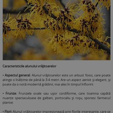
Caracteristicile alunului vrăjitoarelor
• Aspectul general:
Alunul vrăjitoarelor este un arbust foios, care poate
atinge o înălțime de până la 3-4 metri. Are un aspect aerisit și elegant, și
poate da o notă modernă grădinii, mai ales în timpul înfloririi.
• Frunze:
Frunzele ovale sau ușor cordiforme, care toamna capătă
nuanțe spectaculoase de galben, portocaliu și roșu, sporesc farmecul
plantei.
• Flori:
Alunul vrăjitoarelor impresionează prin florile interesante, care se