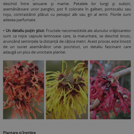
deschid între ianuarie și martie. Petalele lor lungi și subțiri,
asemănătoare unor panglici, pot fi colorate în galben, portocaliu sau
roșu, contrastând plăcut cu peisajul alb sau gri al iernii. Florile sunt
adesea parfumate.
• Un detaliu puțin știut:
Fructele necomestibile ale alunului vrăjitoarelor
sunt ca niște capsule lemnoase care, la maturitate, se deschid brusc,
aruncând semințele la distanță de câțiva metri. Acest proces este însoțit
de un sunet asemănător unei pocnituri, un detaliu fascinant care
adaugă un plus de unicitate plantei.
Plantare și îngrijire