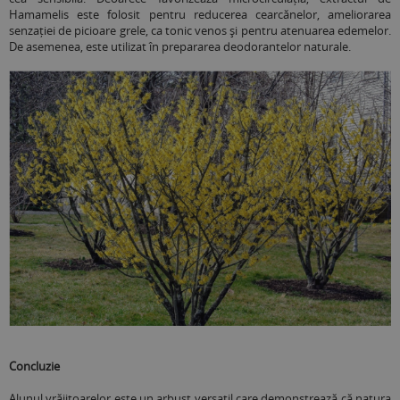
Hamamelis este folosit pentru reducerea cearcănelor, ameliorarea
senzației de picioare grele, ca tonic venos și pentru atenuarea edemelor.
De asemenea, este utilizat în prepararea deodorantelor naturale.
Concluzie
Alunul vrăjitoarelor este un arbust versatil care demonstrează că natura