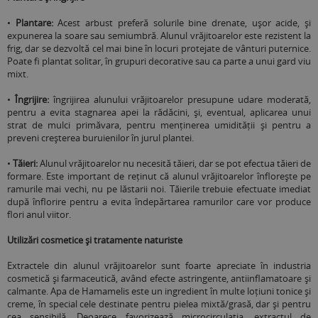
•
Plantare:
Acest arbust preferă solurile bine drenate, ușor acide, și
expunerea la soare sau semiumbră. Alunul vrăjitoarelor este rezistent la
frig, dar se dezvoltă cel mai bine în locuri protejate de vânturi puternice.
Poate fi plantat solitar, în grupuri decorative sau ca parte a unui gard viu
mixt.
•
Îngrijire:
îngrijirea alunului vrăjitoarelor presupune udare moderată,
pentru a evita stagnarea apei la rădăcini, și, eventual, aplicarea unui
strat de mulci primăvara, pentru menținerea umidității și pentru a
preveni creșterea buruienilor în jurul plantei.
•
Tăieri:
Alunul vrăjitoarelor nu necesită tăieri, dar se pot efectua tăieri de
formare. Este important de reținut că alunul vrăjitoarelor înflorește pe
ramurile mai vechi, nu pe lăstarii noi. Tăierile trebuie efectuate imediat
după înflorire pentru a evita îndepărtarea ramurilor care vor produce
flori anul viitor.
Utilizări cosmetice și tratamente naturiste
Extractele din alunul vrăjitoarelor sunt foarte apreciate în industria
cosmetică și farmaceutică, având efecte astringente, antiinflamatoare și
calmante. Apa de Hamamelis este un ingredient în multe loțiuni tonice și
creme, în special cele destinate pentru pielea mixtă/grasă, dar și pentru
cea sensibilă. Deoarece favorizează microcirculația, extractul de