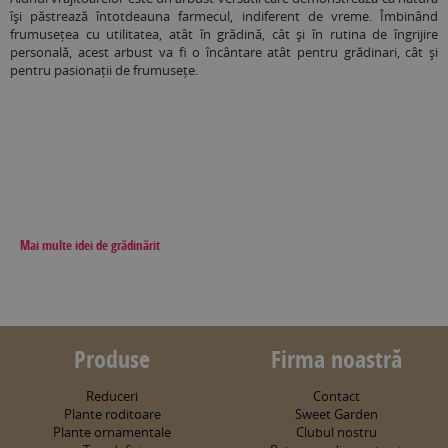
își păstrează întotdeauna farmecul, indiferent de vreme. Îmbinând
frumusețea cu utilitatea, atât în grădină, cât și în rutina de îngrijire
personală, acest arbust va fi o încântare atât pentru grădinari, cât și
pentru pasionații de frumusețe.
Mai multe idei de grădinărit
Produse
Firma noastră
Reduceri
Contact
Plante roditoare
Sweet Garden
Plante ornamentale
Clubul nostru