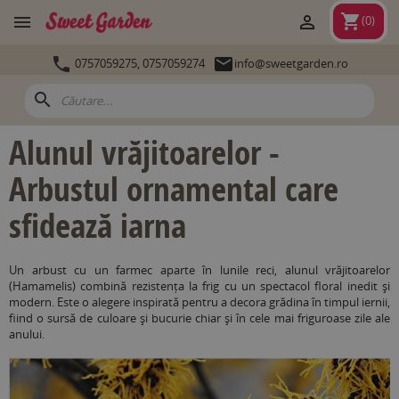
shopping_cart


(
0
)


0757059275,
0757059274
info@sweetgarden.ro
search
Alunul vrăjitoarelor -
Arbustul ornamental care
sfidează iarna
Un arbust cu un farmec aparte în lunile reci, alunul vrăjitoarelor
(Hamamelis) combină rezistența la frig cu un spectacol floral inedit și
modern. Este o alegere inspirată pentru a decora grădina în timpul iernii,
fiind o sursă de culoare și bucurie chiar și în cele mai friguroase zile ale
anului.