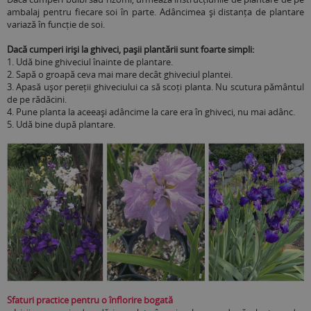
ambalaj pentru fiecare soi în parte. Adâncimea și distanța de plantare
variază în funcție de soi.
Dacă cumperi iriși la ghiveci, pașii plantării sunt foarte simpli:
1.
Udă bine ghiveciul înainte de plantare.
2.
Sapă o groapă ceva mai mare decât ghiveciul plantei.
3.
Apasă ușor pereții ghiveciului ca să scoți planta. Nu scutura pământul
de pe rădăcini.
4.
Pune planta la aceeași adâncime la care era în ghiveci, nu mai adânc.
5.
Udă bine după plantare.
Sfaturi practice pentru o înflorire bogată