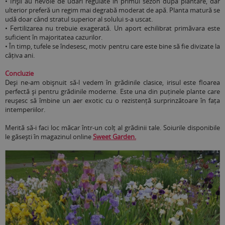
•
Irișii au nevoie de udări regulate în primul sezon după plantare, dar
ulterior preferă un regim mai degrabă moderat de apă. Planta matură se
udă doar când stratul superior al solului s-a uscat.
•
Fertilizarea nu trebuie exagerată. Un aport echilibrat primăvara este
suficient în majoritatea cazurilor.
•
În timp, tufele se îndesesc, motiv pentru care este bine să fie divizate la
câțiva ani.
Concluzie
Deși ne-am obișnuit să-l vedem în grădinile clasice, irisul este floarea
perfectă și pentru grădinile moderne. Este una din puținele plante care
reușesc să îmbine un aer exotic cu o rezistență surprinzătoare în fața
intemperiilor.
Merită să-i faci loc măcar într-un colț al grădinii tale. Soiurile disponibile
le găsești în magazinul online
Sweet Garden.