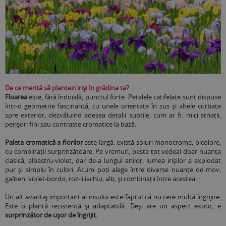
De ce merită să plantezi iriși în grădina ta?
Floarea
este, fără îndoială, punctul forte. Petalele catifelate sunt dispuse
într-o geometrie fascinantă, cu unele orientate în sus și altele curbate
spre exterior, dezvăluind adesea detalii subtile, cum ar fi: mici striații,
perișori fini sau contraste cromatice la bază.
Paleta cromatică a florilor
este largă: există soiuri monocrome, bicolore,
cu combinații surprinzătoare. Pe vremuri, peste tot vedeai doar nuanța
clasică, albastru-violet, dar de-a lungul anilor, lumea irișilor a explodat
pur și simplu în culori. Acum poți alege între diverse nuanțe de mov,
galben, violet-bordo, roz-liliachiu, alb, și combinații între acestea.
Un alt avantaj important al irisului este faptul că nu cere multă îngrijire.
Este o plantă rezistentă și adaptabilă. Deși are un aspect exotic, e
surprinzător de ușor de îngrijit.