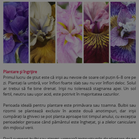
Plantare și îngrijire
Primul lucru de știut este că irișii au nevoie de soare cel puțin 6–8 ore pe
zi. Plantați la umbră, vor înflori foarte slab sau nu vor înflori deloc. Solul
ar trebui să fie bine drenat. Irișii nu tolerează stagnarea apei. Un sol
fertil, neutru sau ușor acid, este potrivit în majoritatea cazurilor.
Perioada ideală pentru plantare este primăvara sau toamna. Bulbii sau
rizomii se plantează exclusiv în aceste două anotimpuri, dar irișii
cumpărați la ghiveci se pot planta aproape tot timpul anului, cu excepția
perioadelor geroase când pământul este înghețat, și a zilelor caniculare
din mijlocul verii.
Dacă cumperi bulbi sau rizomi, urmează instrucțiunile de plantare de pe