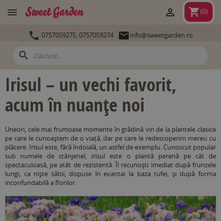
shopping_cart


(
0
)


0757059275,
0757059274
info@sweetgarden.ro
search
Irisul – un vechi favorit,
acum în nuanțe noi
Uneori, cele mai frumoase momente în grădină vin de la plantele clasice
pe care le cunoaștem de o viață, dar pe care le redescoperim mereu cu
plăcere. Irisul este, fără îndoială, un astfel de exemplu. Cunoscut popular
sub numele de stânjenel, irisul este o plantă perenă pe cât de
spectaculoasă, pe atât de rezistentă. Îl recunoști imediat după frunzele
lungi, ca niște săbii, dispuse în evantai la baza tufei, și după forma
inconfundabilă a florilor.