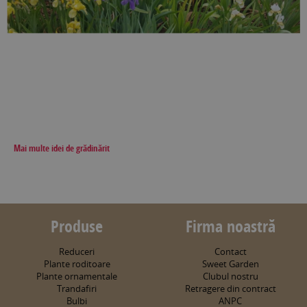
Mai multe idei de grădinărit
Produse
Firma noastră
Reduceri
Contact
Plante roditoare
Sweet Garden
Plante ornamentale
Clubul nostru
Trandafiri
Retragere din contract
Bulbi
ANPC