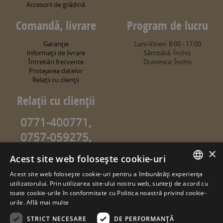
Accesorii de grădină
Comandă, livrare
Program de lucru
Garanţie
Luni-Vineri: 8:00 - 17:00
Informaţii de livrare
Sâmbătă: Închis
Întrebări frecvente
Duminica: Închis
Protejarea datelor
Relaţii cu clienţii
Relaţii cu clienţii
0771-400771,
0757-059275,
0757-059274
×
Acest site web folosește cookie-uri
info@sweetgarden.ro
Acest site web folosește cookie-uri pentru a îmbunătăți experiența
ROMANIAN
utilizatorului. Prin utilizarea site-ului nostru web, sunteți de acord cu
© copyright 2026. sweetgarden.ro
toate cookie-urile în conformitate cu Politica noastră privind cookie-
HUNGARIAN
urile.
Află mai multe
Toate drepturile rezervate. Reproducerea integrală sau parţială a
textelor sau a ilustraţiilor din orice pagină a site-ului
STRICT NECESARE
DE PERFORMANȚĂ
www.sweetgarden.ro este posibilă numai cu acordul prealabil