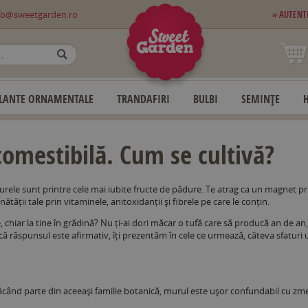
fo@sweetgarden.ro
» AUTENT
OK
LANTE ORNAMENTALE
TRANDAFIRI
BULBI
SEMINȚE
comestibilă. Cum se cultivă?
murele sunt printre cele mai iubite fructe de pădure. Te atrag ca un magnet pr
tății tale prin vitaminele, anitoxidanții și fibrele pe care le conțin.
, chiar la tine în grădină? Nu ți-ai dori măcar o tufă care să producă an de an
că răspunsul este afirmativ, îți prezentăm în cele ce urmează, câteva sfaturi u
când parte din aceeași familie botanică, murul este ușor confundabil cu zme