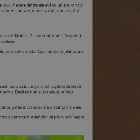
de muri, fiecare dintre ele având un anumit tip
a lor majoritate, murii au țepi, dar există și
 ca rădăcinile să stea confortabil. Acoperiți
le alese.
ului relativ umedă. Apoi, odată ce planta și-a
est lucru va încuraja ramificațiile laterale să
puternic. Dacă ramurile laterale sunt deja
rite, astfel încât să existe distanță între ele.
entru a permite nutrienților să pătrundă înapoi