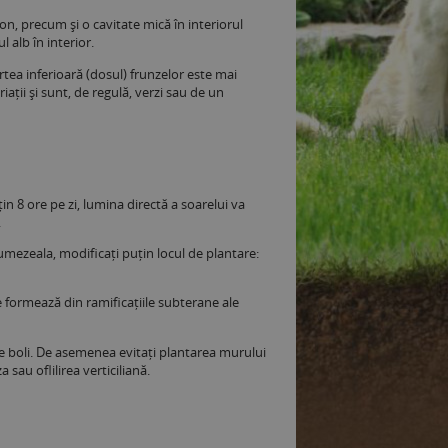
n, precum și o cavitate mică în interiorul
 alb în interior.
tea inferioară (dosul) frunzelor este mai
iații și sunt, de regulă, verzi sau de un
n 8 ore pe zi, lumina directă a soarelui va
.
umezeala, modificați puțin locul de plantare:
 se formează din ramificațiile subterane ale
 de boli. De asemenea evitați plantarea murului
a sau oflilirea verticiliană.