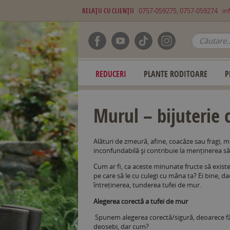
RELAŢII CU CLIENŢII
0757-059275, 0757-059274
in
REDUCERI
PLANTE RODITOARE
P
Murul – bijuterie 
Alături de zmeură, afine, coacăze sau fragi, 
inconfundabilă și contribuie la menținerea sănă
Cum ar fi, ca aceste minunate fructe să existe
pe care să le cu culegi cu mâna ta? Ei bine, da
întreținerea, tunderea tufei de mur.
Alegerea corectă a tufei de mur
Spunem alegerea corectă/sigură, deoarece fâ
deosebi, dar cum?