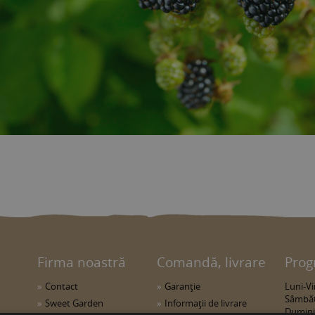
Firma noastră
Comandă, livrare
Prog
Contact
Garanţie
Luni-Vin
Sâmbăt
Sweet Garden
Informaţii de livrare
Duminic