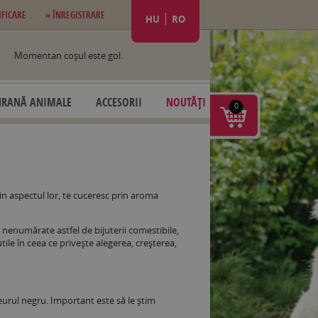
IFICARE
» ÎNREGISTRARE
HU
RO
Momentan coşul este gol.
HRANĂ ANIMALE
ACCESORII
NOUTĂȚI
0
in aspectul lor, te cuceresc prin aroma
, nenumărate astfel de bijuterii comestibile,
tile în ceea ce privește alegerea, creșterea,
urul negru. Important este să le știm