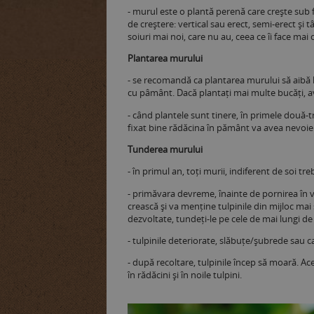
- murul este o plantă perenă care crește sub f
de creștere: vertical sau erect, semi-erect și 
soiuri mai noi, care nu au, ceea ce îi face mai 
Plantarea murului
- se recomandă ca plantarea murului să aibă l
cu pâmânt. Dacă plantați mai multe bucăți, aveț
- când plantele sunt tinere, în primele două-
fixat bine rădăcina în pământ va avea nevoi
Tunderea murului
- în primul an, toți murii, indiferent de soi tre
- primăvara devreme, înainte de pornirea în veg
crească și va menține tulpinile din mijloc mai
dezvoltate, tundeți-le pe cele de mai lungi de
- tulpinile deteriorate, slăbuțe/șubrede sau ca
- după recoltare, tulpinile încep să moară. Ac
în rădăcini și în noile tulpini.