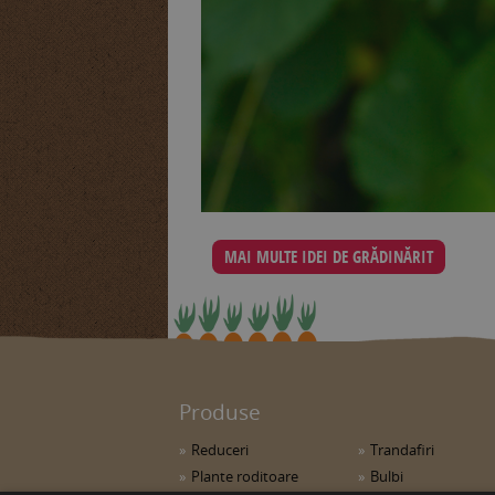
MAI MULTE IDEI DE GRĂDINĂRIT
Produse
Reduceri
Trandafiri
Plante roditoare
Bulbi