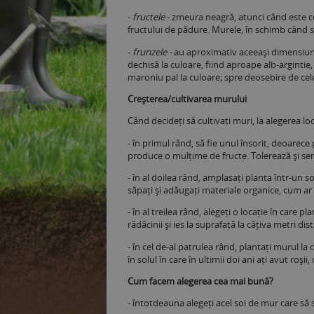
-
fructele
- zmeura neagră, atunci când este c
fructului de pădure. Murele, în schimb când se
-
frunzele -
au aproximativ aceeași dimensiune 
dechisă la culoare, fiind aproape alb-argintie,
maroniu pal la culoare; spre deosebire de cele
Creșterea/cultivarea murului
Când decideți să cultivați muri, la alegerea lo
- în primul rând, să fie unul însorit, deoarec
produce o mulțime de fructe. Tolerează și sem
- în al doilea rând, amplasați planta într-un 
săpați și adăugați materiale organice, cum ar
- în al treilea rând, alegeți o locație în care 
rădăcinii și ies la suprafață la câțiva metri d
- în cel de-al patrulea rând, plantați murul l
în solul în care în ultimii doi ani ați avut roșii
Cum facem alegerea cea mai bună?
- întotdeauna alegeți acel soi de mur care să s