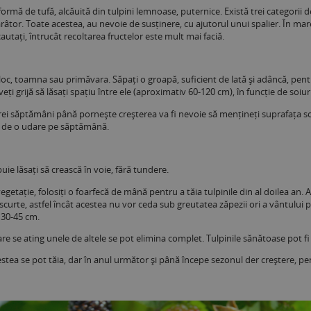
ormă de tufă, alcăuită din tulpini lemnoase, puternice. Există trei categorii 
târâtor. Toate acestea, au nevoie de susținere, cu ajutorul unui spalier. În mare
cautați, întrucât recoltarea fructelor este mult mai faciă.
oc, toamna sau primăvara. Săpați o groapă, suficient de lată și adâncă, pentru
i grijă să lăsați spațiu între ele (aproximativ 60-120 cm), în funcție de soiuri
trei săptămâni până pornește creșterea va fi nevoie să mențineți suprafața sol
e de o udare pe săptămână.
buie lăsați să crească în voie, fără tundere.
etație, folosiți o foarfecă de mână pentru a tăia tulpinile din al doilea an. Ac
 scurte, astfel încât acestea nu vor ceda sub greutatea zăpezii ori a vântului 
 30-45 cm.
re se ating unele de altele se pot elimina complet. Tulpinile sănătoase pot fi ră
estea se pot tăia, dar în anul următor și până începe sezonul der creștere, p