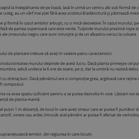
oaptă la îndepărtarea de pe loază, lasă în urmă un centru alb sub formă de co
 culeg, au un vârf mai plat fără acea scobitură/adâncitură și păstrează miezul
și formă în cazul ambilor arbuști, cu o mică deosebire. În cazul murului, par
 față de partea superioară care este verde. Tulpinile murului prezintă niște str
 ale zmeurului negru care sunt rotunjite și de un albastru-verzui la culoare.
cului de plantare trebuie să aveți în vedere patru caracteristici:
e productivitatea murului depinde de acest lucru. Dacă planta primește cel puți
iumbra, adică undeva la 6 ore de soare, pe zi, dar la umbră nu rezistă deloc
sol cu drenaj bun. Dacă pâmântul are o compoziție grea, argiloasă care reține 
 fi compostul.
planta va avea spațiu suficient pentru a se putea dezvolta în voie. Lăstarii noi
istanță de planta-mamă.
a cel puțin 1 m distanță, de locul în care aveți zmeur care ar putea fi purtător
, cartofi, vinete sau ardei; întrucât acel pământ ar putea fi afectat de verticilioz
upraviețuiască iernilor, din regiunea în care locuiți.