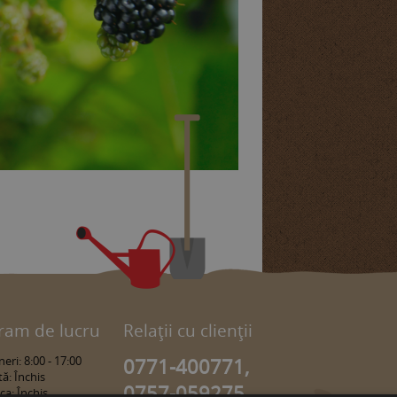
ram de lucru
Relaţii cu clienţii
eri: 8:00 - 17:00
0771-400771,
ă: Închis
0757-059275,
a: Închis