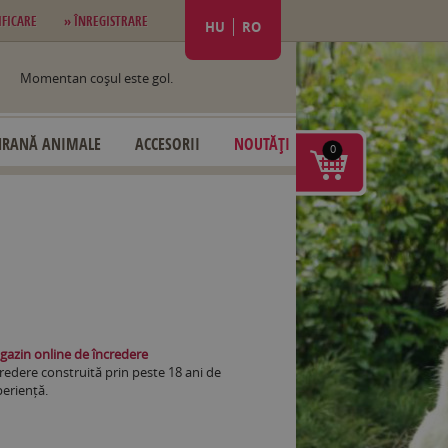
IFICARE
» ÎNREGISTRARE
HU
RO
Momentan coşul este gol.
HRANĂ ANIMALE
ACCESORII
NOUTĂȚI
0
azin online de încredere
redere construită prin peste 18 ani de
eriență.