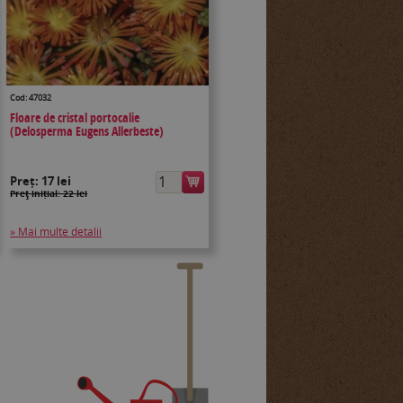
Cod: 47032
Floare de cristal portocalie
(Delosperma Eugens Allerbeste)
Preț:
17 lei
Preţ inițial: 22 lei
» Mai multe detalii