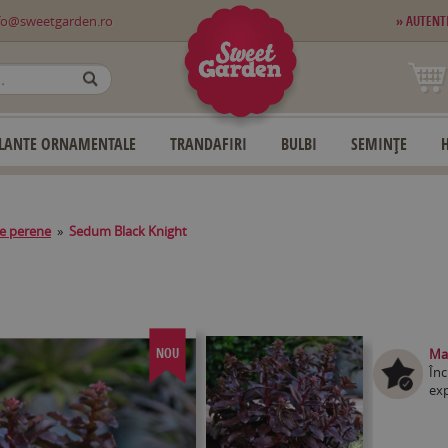
fo@sweetgarden.ro
» AUTENT
OK
LANTE ORNAMENTALE
TRANDAFIRI
BULBI
SEMINȚE
e perene
»
Sedum Black Knight
NOU
Mag
Înc
exp