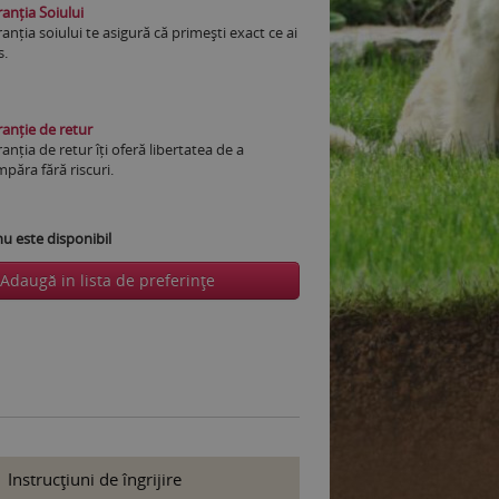
anția Soiului
anția soiului te asigură că primești exact ce ai
s.
anție de retur
anția de retur îți oferă libertatea de a
păra fără riscuri.
 este disponibil
Adaugă in lista de preferinţe
Instrucţiuni de îngrijire