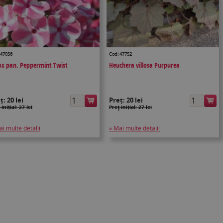
 47056
Cod: 47752
ox pan. Peppermint Twist
Heuchera villosa Purpurea
eț:
20 lei
Preț:
20 lei
 inițial: 27 lei
Preţ inițial: 27 lei
ai multe detalii
» Mai multe detalii