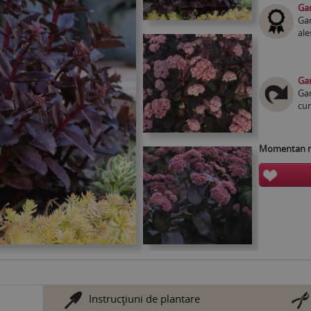
Gar
Gar
ale
Gar
Gar
cum
Momentan nu
Instrucţiuni de plantare