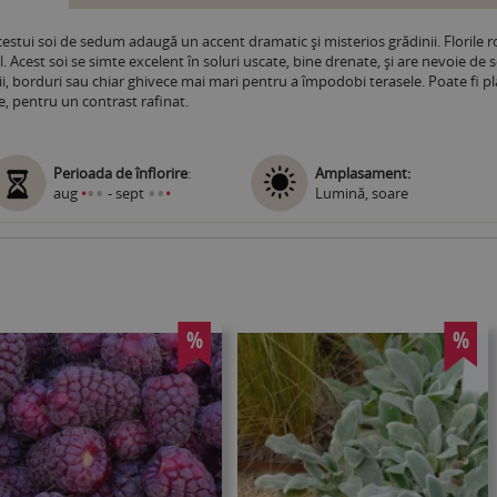
cestui soi de sedum adaugă un accent dramatic și misterios grădinii. Florile ro
 Acest soi se simte excelent în soluri uscate, bine drenate, și are nevoie de
rii, borduri sau chiar ghivece mai mari pentru a împodobi terasele. Poate fi 
e, pentru un contrast rafinat.
Perioada de înflorire
:
Amplasament:
•
•
•
•
aug
•
- sept
•
Lumină, soare
%
%