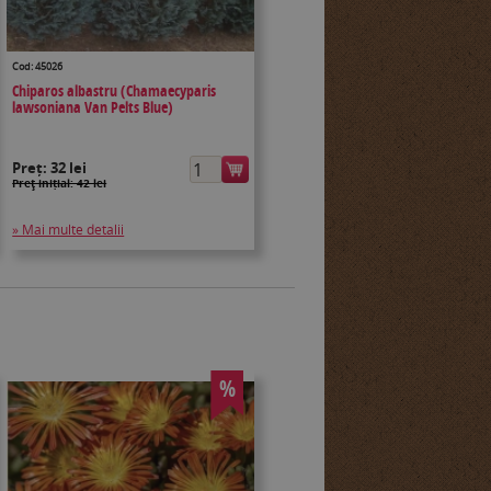
Cod: 45026
Chiparos albastru (Chamaecyparis
lawsoniana Van Pelts Blue)
Preț:
32 lei
Preţ inițial: 42 lei
» Mai multe detalii
%