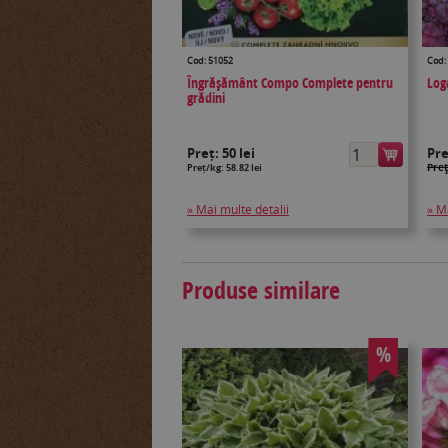
Cod: 51052
Cod:
Îngrășământ Compo Complete pentru
Log
grădini
Preț:
50 lei
Pr
Preţ
Preț/kg: 58.82 lei
» Mai multe detalii
» M
Produse similare
%