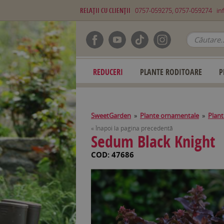
RELAŢII CU CLIENŢII
0757-059275, 0757-059274
in
REDUCERI
PLANTE RODITOARE
P
SweetGarden
»
Plante ornamentale
»
Plant
« Înapoi la pagina precedentă
Sedum Black Knight
COD: 47686