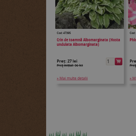
Cod: 47395
Cod:
Crin de toamnă Albomarginata (Hosta
Phl
undulata Albomarginata)
Preț:
27 lei
Pr
Preţ inițial: 36 lei
Preţ
» Mai multe detalii
» M