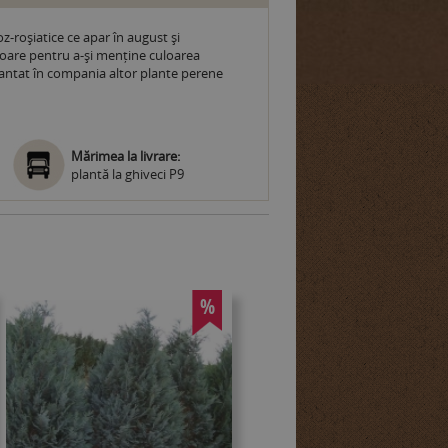
z-roșiatice ce apar în august și
 soare pentru a-și menține culoarea
plantat în compania altor plante perene
Mărimea la livrare:
plantă la ghiveci P9
%