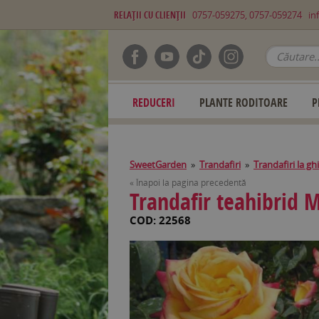
RELAŢII CU CLIENŢII
0757-059275, 0757-059274
in
REDUCERI
PLANTE RODITOARE
P
SweetGarden
»
Trandafiri
»
Trandafiri la gh
« Înapoi la pagina precedentă
Trandafir teahibrid 
COD: 22568