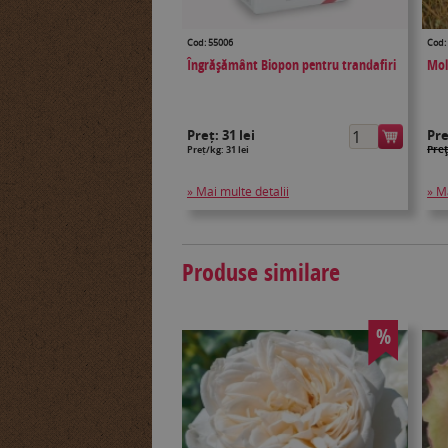
Cod: 55006
Cod:
Îngrășământ Biopon pentru trandafiri
Mol
Preț:
31 lei
Pr
Preţ
Preț/kg: 31 lei
» Mai multe detalii
» M
Produse similare
%