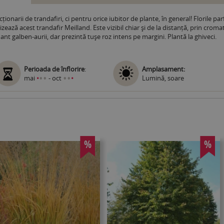
ionarii de trandafiri, ci pentru orice iubitor de plante, în general! Florile p
izează acest trandafir Meilland. Este vizibil chiar și de la distanță, prin croma
t galben-aurii, dar prezintă tușe roz intens pe margini. Plantă la ghiveci.
Perioada de înflorire
:
Amplasament:
•
•
•
•
mai
•
- oct
•
Lumină, soare
%
%