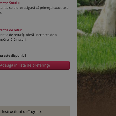
anția Soiului
anția soiului te asigură că primești exact ce ai
s.
anție de retur
anția de retur îți oferă libertatea de a
păra fără riscuri.
 este disponibil
Adaugă in lista de preferinţe
Instrucţiuni de îngrijire