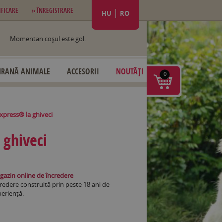
IFICARE
» ÎNREGISTRARE
HU
RO
Momentan coşul este gol.
HRANĂ ANIMALE
ACCESORII
NOUTĂȚI
0
xpress® la ghiveci
 ghiveci
azin online de încredere
redere construită prin peste 18 ani de
eriență.