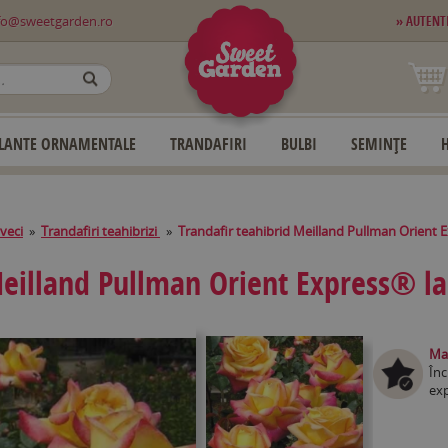
fo@sweetgarden.ro
» AUTENT
OK
LANTE ORNAMENTALE
TRANDAFIRI
BULBI
SEMINȚE
iveci
»
Trandafiri teahibrizi
»
Trandafir teahibrid Meilland Pullman Orient E
Meilland Pullman Orient Express® la
Mag
Înc
exp