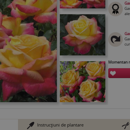
Gar
Gar
ale
Gar
Gar
cum
Momentan nu
Instrucţiuni de plantare