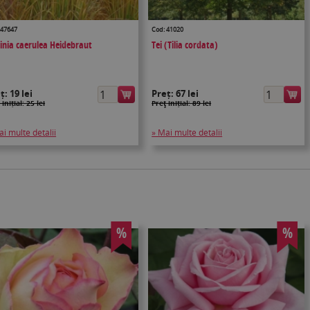
 47647
Cod: 41020
inia caerulea Heidebraut
Tei (Tilia cordata)
eț:
19 lei
Preț:
67 lei
 inițial: 25 lei
Preţ inițial: 89 lei
ai multe detalii
» Mai multe detalii
%
%