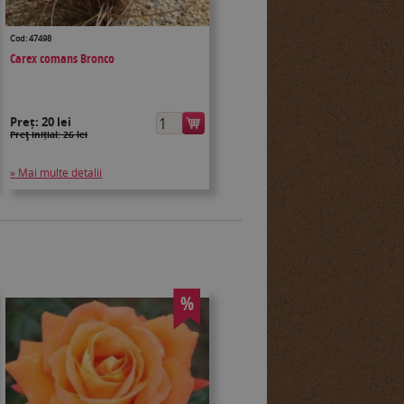
Cod: 47498
Carex comans Bronco
Preț:
20 lei
Preţ inițial: 26 lei
» Mai multe detalii
%