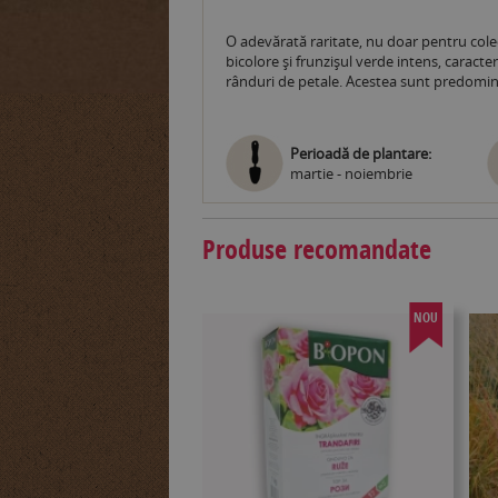
O adevărată raritate, nu doar pentru colecț
bicolore și frunzișul verde intens, caracter
rânduri de petale. Acestea sunt predominan
Perioadă de plantare:
martie - noiembrie
Produse recomandate
NOU