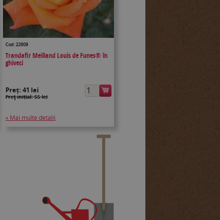
Cod: 22609
Trandafir Meilland Louis de Funes® în
ghiveci
Preț:
41 lei
Preţ inițial: 55 lei
» Mai multe detalii