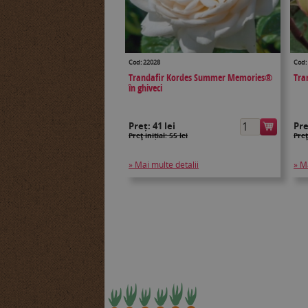
Cod: 22028
Cod:
Trandafir Kordes Summer Memories®
Tran
în ghiveci
Preț:
41 lei
Pr
Preţ inițial: 55 lei
Preţ
» Mai multe detalii
» M