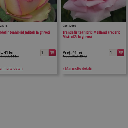
 22014
Cod: 22666
dafir teahibrid Jalitah la ghiveci
Trandafir teahibrid Meilland Frederic
Mistral® la ghiveci
eț:
41 lei
Preț:
41 lei
 inițial: 55 lei
Preţ inițial: 55 lei
ai multe detalii
» Mai multe detalii